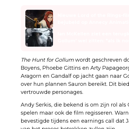
Lees ook
Nieuwe Lord of the Rings-fil
bejubeld op Annecy Animati
Ian McKellen ziet een terugk
Gollum' wel zitten: "als ik no
The Hunt for Gollum
wordt geschreven doo
Boyens, Phoebe Gittins en Arty Papageorg
Aragorn en Gandalf op jacht gaan naar 
over hun plannen Sauron bereikt. Dit bie
vertrouwde personages.
Andy Serkis, die bekend is om zijn rol als 
spelen maar ook de film regisseren. Warn
bevestigde tijdens een earnings call dat 
van het proces betrokken zullen zijn.