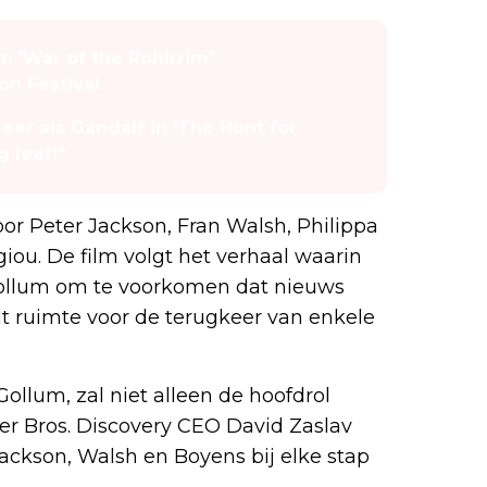
m 'War of the Rohirrim'
on Festival
eer als Gandalf in 'The Hunt for
g leef!"
r Peter Jackson, Fran Walsh, Philippa
iou. De film volgt het verhaal waarin
Gollum om te voorkomen dat nieuws
dt ruimte voor de terugkeer van enkele
Gollum, zal niet alleen de hoofdrol
er Bros. Discovery CEO David Zaslav
Jackson, Walsh en Boyens bij elke stap