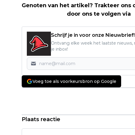
Genoten van het artikel? Trakteer ons
Nerd Shepherd
door ons te volgen via
Schrijf je in voor onze Nieuwbrief!
Ontvang elke week het laatste nieuws, r
je inbox!
Voeg toe als voorkeursbron op Google
Vorig artikel
Officiële trailer van Nederlandse
horrorfilm 'Jimmy' met Isa Hoes en
Rick Paul van Mulligen onthuld
Plaats reactie