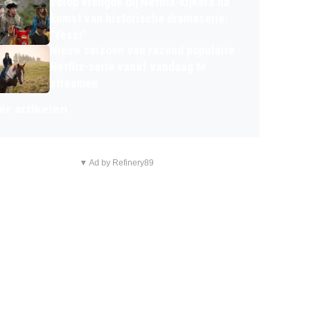
Volop vreugde bij Netflix-kijkers na
komst van historische dramaserie:
"Yess!"
Nieuw seizoen van razend populaire
Netflix-serie vanaf vandaag te
streamen
r artikelen
▼ Ad by Refinery89