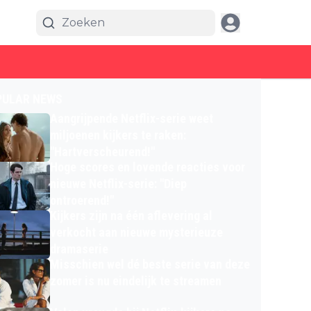
PULAR NEWS
Aangrijpende Netflix-serie weet
miljoenen kijkers te raken:
"Hartverscheurend!"
Hoge scores en lovende reacties voor
nieuwe Netflix-serie: "Diep
ontroerend!"
Kijkers zijn na één aflevering al
verkocht aan nieuwe mysterieuze
dramaserie
Misschien wel dé beste serie van deze
zomer is nu eindelijk te streamen