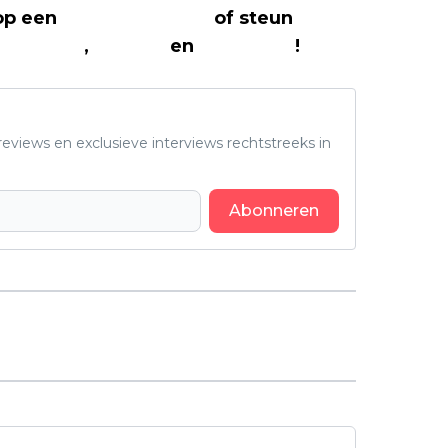
 op een
(virtuele) koffie
of steun
The
Facebook
,
Twitter
en
Instagram
!
eviews en exclusieve interviews rechtstreeks in
Abonneren
Volgend artikel
Nicolas Cage wijst deze
fenomenale thriller uit 2021 aan als
must-watch uit zijn eigen oeuvre