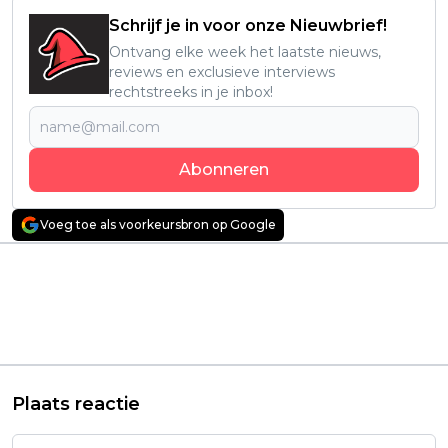
Schrijf je in voor onze Nieuwbrief!
Ontvang elke week het laatste nieuws,
reviews en exclusieve interviews
rechtstreeks in je inbox!
Abonneren
Voeg toe als voorkeursbron op Google
Vorig artikel
Volgend artikel
Mysterieuze Netflix-
Netflix-kijkers vinden
serie met Camila
troost bij deze zéér
Morrone krijgt géén
emotionele
tweede seizoen
dramafilm:
"Inspirerend!"
Plaats reactie