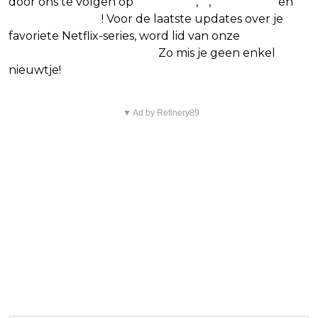
door ons te volgen op
Facebook
,
X
,
Instagram
en
Google Nieuws
! Voor de laatste updates over je
favoriete Netflix-series, word lid van onze
Alles over
Netflix Facebook-groep.
Zo mis je geen enkel
nieuwtje!
▼ Ad by Refinery89