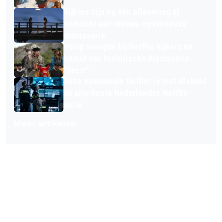
Kijkers zijn na één aflevering al
verkocht aan nieuwe mysterieuze
dramaserie
Volop vreugde bij Netflix-kijkers na
komst van historische dramaserie:
"Yess!"
Deze spannende thriller is met afstand
de allerbeste Nederlandse Netflix-
serie
Meer artikelen