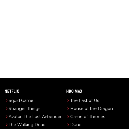
NETFLIX
HBO MAX
Squid Game
The Last of Us
Stranger Things
House of the Dragon
Avatar: The Last Airbender
Game of Thrones
The Walking Dead
Dune