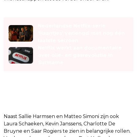
Lees ook
Nederlandse Netflix-serie
'Haantjes' verlengd met nog één
laatste seizoen
Netflix werkt aan documentaire
over olie- en gasrevolutie in
Suriname
Sterke cast voor nieuwe
Videoland-serie
Naast Sallie Harmsen en Matteo Simoni zijn ook
Laura Schaeken, Kevin Janssens, Charlotte De
Bruyne en Saar Rogiers te zien in belangrijke rollen.