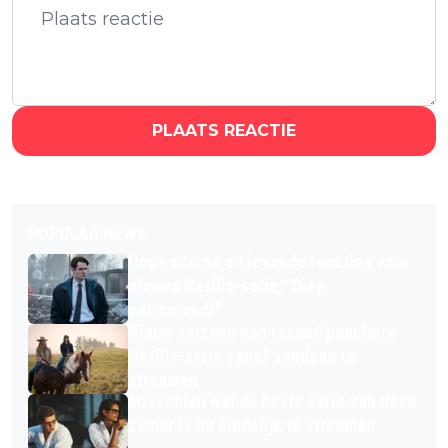
PLAATS REACTIE
POPULAR NEWS
Hoge scores en lovende reacties voor
nieuwe Netflix-serie: "Diep
ontroerend!"
Nieuw seizoen van razend populaire
Netflix-serie vanaf vandaag te
streamen
Misschien wel dé beste serie van deze
zomer is nu eindelijk te streamen