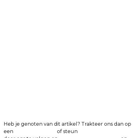
Blijf op de hoogte van jouw
favoriete Netflix-films en -
series
Heb je genoten van dit artikel? Trakteer ons dan op
een
(virtuele) koffie
of steun
The Nerd Shepherd