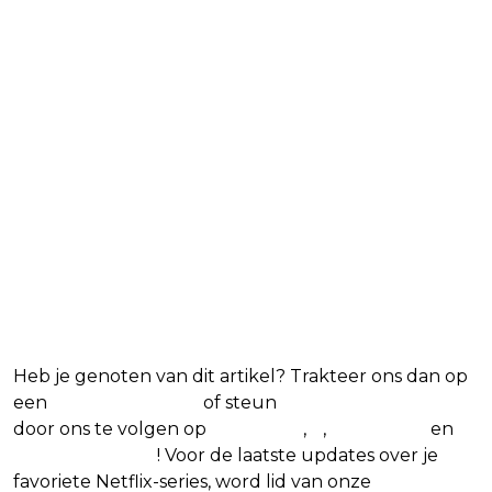
7:00 AM · Jun 23, 2026
21
Reply
Copy link
Read more on X
Blijf op de hoogte van jouw
favoriete Netflix-films en -
series
Heb je genoten van dit artikel? Trakteer ons dan op
een
(virtuele) koffie
of steun
The Nerd Shepherd
door ons te volgen op
Facebook
,
X
,
Instagram
en
Google Nieuws
! Voor de laatste updates over je
favoriete Netflix-series, word lid van onze
Alles over