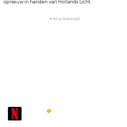
opnieuw in handen van Hollands Licht.
▼ Ad by Refinery89
Netflix NL
@
NetflixNL
·
Follow