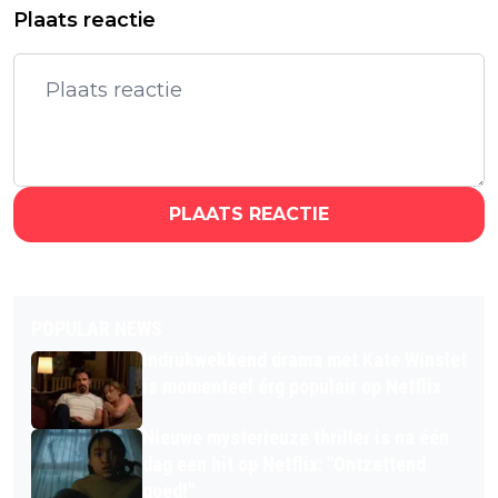
Plaats reactie
PLAATS REACTIE
POPULAR NEWS
Indrukwekkend drama met Kate Winslet
is momenteel érg populair op Netflix
Nieuwe mysterieuze thriller is na één
dag een hit op Netflix: "Ontzettend
goed!"