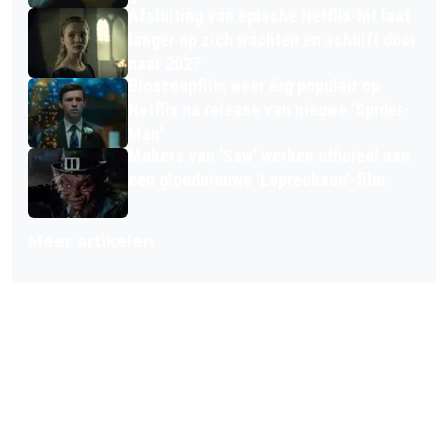
Afsluiting van epische Netflix-hit laat
langer op zich wachten en schuift door
naar 2027
Bioscoopfilm weer érg populair op
Netflix na release van nieuwe 'Spider-
Man'
Makers van 'Saw' werken officieel aan
een gloednieuwe 'Leprechaun'-film
Meer artikelen