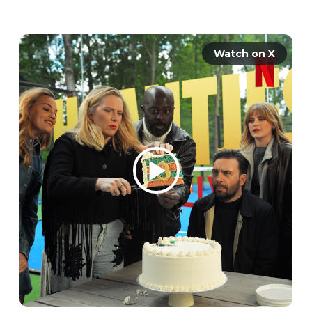
Gefeliciteerd! Het is een…. derde-
seizoen-van-Haantjes! 🐓 
Watch on X