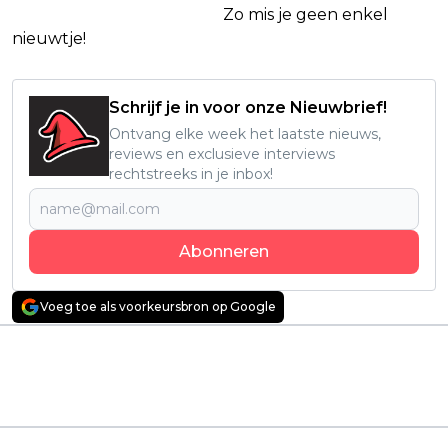
Netflix Facebook-groep.
Zo mis je geen enkel
nieuwtje!
Schrijf je in voor onze Nieuwbrief!
Ontvang elke week het laatste nieuws,
reviews en exclusieve interviews
rechtstreeks in je inbox!
Abonneren
Voeg toe als voorkeursbron op Google
Vorig artikel
Volgend artikel
Deze duistere Netflix-
Netflix onthult
serie wordt door
nieuwe details over
kijkers bestempeld als
aankomende 'Gears of
een must-watch
War'-film