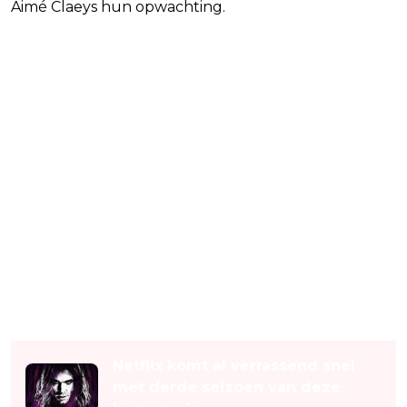
Aimé Claeys hun opwachting.
Lees ook
Netflix komt al verrassend snel
met derde seizoen van deze