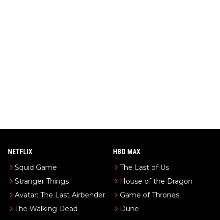
NETFLIX
HBO MAX
Squid Game
The Last of Us
Stranger Things
House of the Dragon
Avatar: The Last Airbender
Game of Thrones
The Walking Dead
Dune