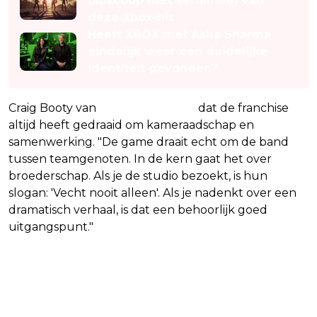
bioscoop met verfilming van
deze Xbox-hit
Heeft XBOX met Asha Sharma
eindelijk weer een duidelijke
identiteit gevonden?
Craig Booty van
Xbox
benadrukt
dat de franchise
altijd heeft gedraaid om kameraadschap en
samenwerking. "De game draait echt om de band
tussen teamgenoten. In de kern gaat het over
broederschap. Als je de studio bezoekt, is hun
slogan: 'Vecht nooit alleen'. Als je nadenkt over een
dramatisch verhaal, is dat een behoorlijk goed
uitgangspunt."
Meer dan alleen actie