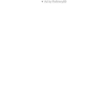
▼ Ad by Refinery89
Blijf op de hoogte van jouw
favoriete Netflix-films en -
series