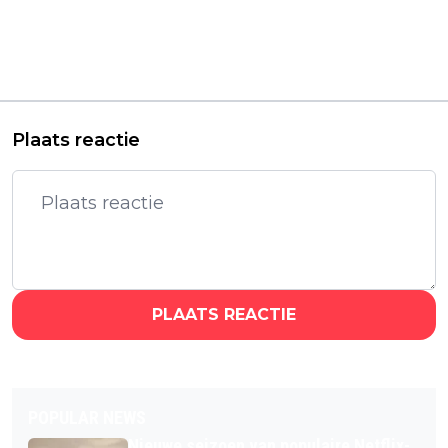
Vorig artikel
Volgend artikel
Nederlandse Netflix-
Einde van 'Oasis'
serie 'Haantjes'
uitgelegd: Krijgt de
verlengd met nog
Netflix-serie een
één laatste seizoen
tweede seizoen?
Plaats reactie
PLAATS REACTIE
POPULAR NEWS
Nieuwe seizoen van populaire Netflix-