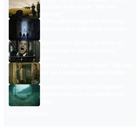
serie valt in de smaak: "Was weer
genieten!"
Netflix pakt vandaag flink uit met de
komst van deze bekroonde dramafilm
Deze obscure, bloederige thriller zit
diep verstopt in de krochten van
Netflix
Genoten van 'The Last House'? Kijk dan
ook deze mysterieuze Netflix-thriller
Spannende thriller 'Crawl' krijgt een
vervolg met Mason Gooding en Emily
Rudd
Meer artikelen