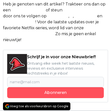
Heb je genoten van dit artikel? Trakteer ons dan op
een
(virtuele) koffie
of steun
The Nerd Shepherd
door ons te volgen op
Facebook
,
X
,
Instagram
en
Google Nieuws
! Voor de laatste updates over je
favoriete Netflix-series, word lid van onze
Alles over
Netflix Facebook-groep.
Zo mis je geen enkel
nieuwtje!
Schrijf je in voor onze Nieuwbrief!
Ontvang elke week het laatste nieuws,
reviews en exclusieve interviews
rechtstreeks in je inbox!
Abonneren
Voeg toe als voorkeursbron op Google