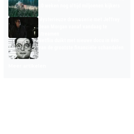
10 weken nog altijd miljoenen kijkers
Mysterieuze dramaserie met Jeffrey
Dean Morgan vanaf vandaag te
streamen
Netflix duikt met nieuwe docu in één
van de grootste financiële schandalen
Meer artikelen