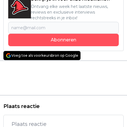
Ontvang elke week het laatste nieuws,
reviews en exclusieve interviews
rechtstreeks in je inbox!
Abonneren
Voeg toe als voorkeursbron op Google
Vorig artikel
Volgend artikel
Genoten van 'Two
Pokémon kondigt
Graves' (Dos tumbas)?
nieuwe TCG-
Deze Spaanse Netflix-
uitbreiding aan: 'Mega
serie is minstens nét
Evolution—
zo spannend
Phantasmal Flames'
Plaats reactie