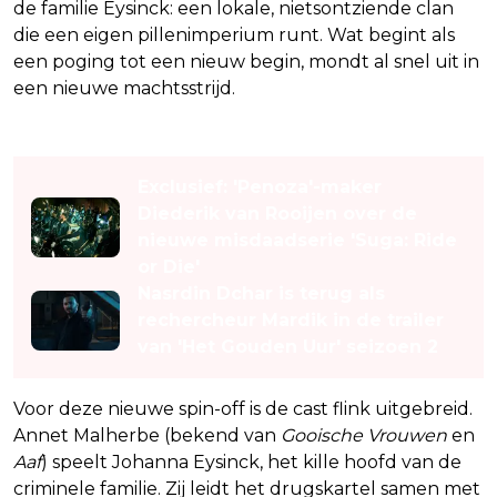
de familie Eysinck: een lokale, nietsontziende clan
die een eigen pillenimperium runt. Wat begint als
een poging tot een nieuw begin, mondt al snel uit in
een nieuwe machtsstrijd.
Lees ook
Exclusief: 'Penoza'-maker
Diederik van Rooijen over de
nieuwe misdaadserie 'Suga: Ride
or Die'
Nasrdin Dchar is terug als
rechercheur Mardik in de trailer
van 'Het Gouden Uur' seizoen 2
Voor deze nieuwe spin-off is de cast flink uitgebreid.
Annet Malherbe (bekend van
Gooische Vrouwen
en
Aaf
) speelt Johanna Eysinck, het kille hoofd van de
criminele familie. Zij leidt het drugskartel samen met