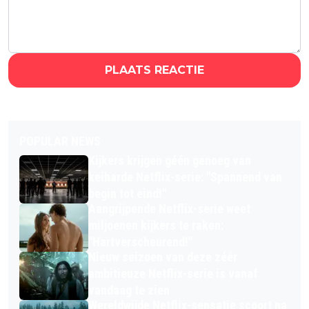
PLAATS REACTIE
POPULAR NEWS
Kijkers krijgen géén genoeg van
keiharde Netflix-serie: "Spannend van
begin tot eind!"
Aangrijpende Netflix-serie weet
miljoenen kijkers te raken:
"Hartverscheurend!"
Nieuw seizoen van deze zéér
ambitieuze Netflix-serie is vanaf
vandaag te zien
Wereldwijde Netflix-sensatie scoort na