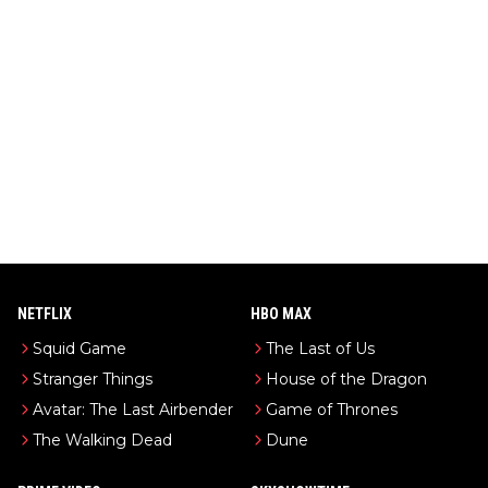
NETFLIX
HBO MAX
Squid Game
The Last of Us
Stranger Things
House of the Dragon
Avatar: The Last Airbender
Game of Thrones
The Walking Dead
Dune