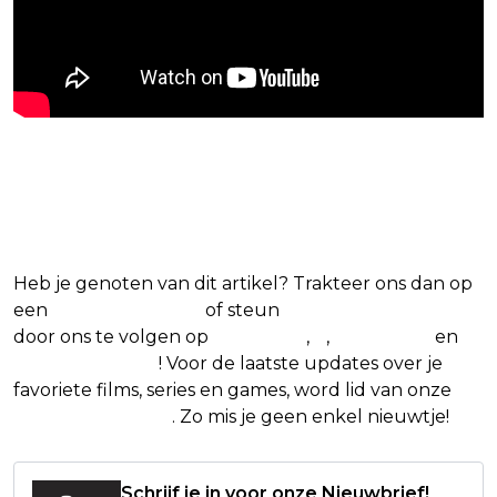
Blijf op de hoogte van jouw
favoriete films en series
Heb je genoten van dit artikel? Trakteer ons dan op
een
(virtuele) koffie
of steun
The Nerd Shepherd
door ons te volgen op
Facebook
,
X
,
Instagram
en
Google Nieuws
! Voor de laatste updates over je
favoriete films, series en games, word lid van onze
Facebook-groep
. Zo mis je geen enkel nieuwtje!
Schrijf je in voor onze Nieuwbrief!