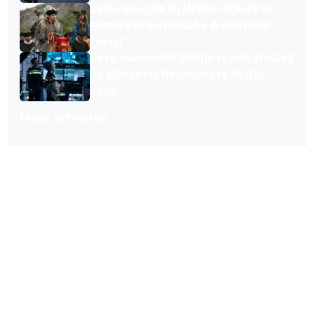
Volop vreugde bij Netflix-kijkers na
komst van historische dramaserie:
"Yess!"
Deze spannende thriller is met afstand
de allerbeste Nederlandse Netflix-
serie
Meer artikelen