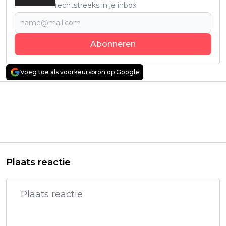
rechtstreeks in je inbox!
Abonneren
Voeg toe als voorkeursbron op Google
Vorig artikel
Volgend artikel
Van klooster tot
Angela Schijf hint op
militair hospitaal: Deze
mogelijke opvolger
Netflix-serie toont de
van Victor Reinier in
kracht van vrouwen
'Flikken Maastricht'
tijdens WOI
Plaats reactie