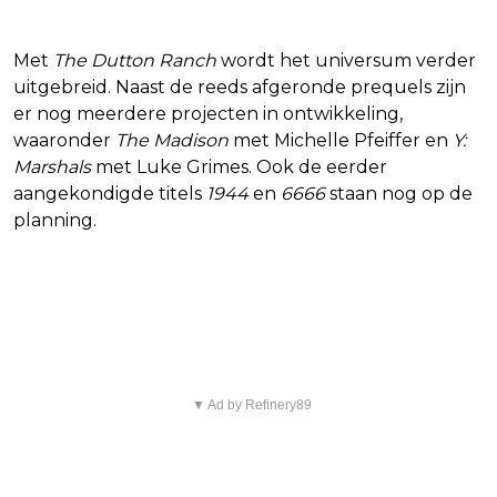
universum
Met
The Dutton Ranch
wordt het universum verder
uitgebreid. Naast de reeds afgeronde prequels zijn
er nog meerdere projecten in ontwikkeling,
waaronder
The Madison
met Michelle Pfeiffer en
Y:
Marshals
met Luke Grimes. Ook de eerder
aangekondigde titels
1944
en
6666
staan nog op de
planning.
Blijf op de hoogte van jouw
favoriete films en series
▼ Ad by Refinery89