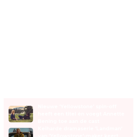
Lees ook
Nieuwe 'Yellowstone' spin-off
heeft een titel én voegt Annette
Bening toe aan de cast
Keiharde dramaserie 'Landman'
van 'Yellowstone'-maker keert