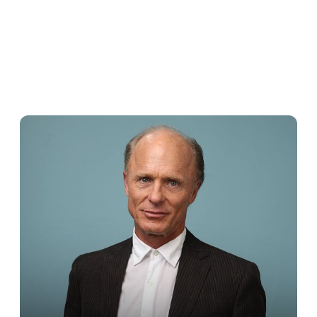
He will star alongside the previously 
announced Kelly Reilly, Cole Hauser, 
and Finn Little, who will reprise their 
original roles.

Annette Bening