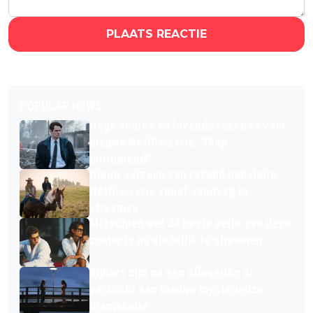
PLAATS REACTIE
POPULAR NEWS
Hoge scores en lovende reacties voor
nieuwe Netflix-serie: "Diep
ontroerend!"
Nieuw seizoen van razend populaire
Netflix-serie vanaf vandaag te
streamen
Misschien wel dé beste serie van deze
zomer is nu eindelijk te streamen
Kijkers zijn na één aflevering al
verkocht aan nieuwe mysterieuze
dramaserie