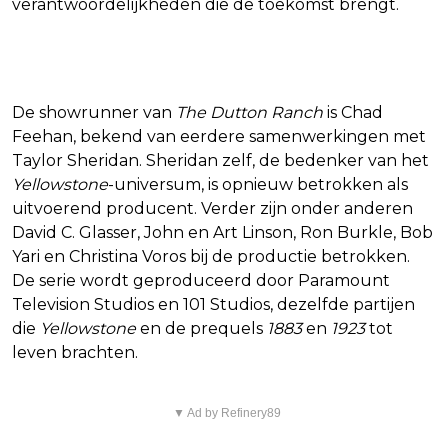
verantwoordelijkheden die de toekomst brengt.
Productie en creatieve leiding
De showrunner van
The Dutton Ranch
is Chad
Feehan, bekend van eerdere samenwerkingen met
Taylor Sheridan. Sheridan zelf, de bedenker van het
Yellowstone
-universum, is opnieuw betrokken als
uitvoerend producent. Verder zijn onder anderen
David C. Glasser, John en Art Linson, Ron Burkle, Bob
Yari en Christina Voros bij de productie betrokken.
De serie wordt geproduceerd door Paramount
Television Studios en 101 Studios, dezelfde partijen
die
Yellowstone
en de prequels
1883
en
1923
tot
leven brachten.
▼ Ad by Refinery89