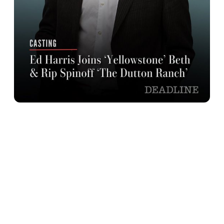
8:06 PM · Sep 3, 2025
217
Reply
Copy link
Read 6 replies
Het groeiende Yellowstone-