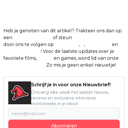
Blijf op de hoogte van jouw
favoriete films en series
Heb je genoten van dit artikel? Trakteer ons dan op
een
(virtuele) koffie
of steun
The Nerd Shepherd
door ons te volgen op
Facebook
,
X
,
Instagram
en
Google Nieuws
! Voor de laatste updates over je
favoriete films,
series
en games, word lid van onze
Facebook-groep
. Zo mis je geen enkel nieuwtje!
Schrijf je in voor onze Nieuwbrief!
Ontvang elke week het laatste nieuws,
reviews en exclusieve interviews
rechtstreeks in je inbox!
Abonneren