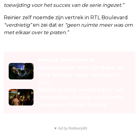
toewijding voor het succes van de serie ingezet.”
Reinier zelf noemde zijn vertrek in RTL Boulevard
“verdrietig”
en zei dat er
“geen ruimte meer was om
met elkaar over te praten.”
Lees ook
Nieuwe Nederlandse
misdaadserie met Gijs Naber en
Elise Schaap vanaf vandaag te
zien
Netflix onthult eerste trailer van
'Amsterdam Empire' met Famke
Janssen en Jacob Derwig
▼ Ad by Refinery89