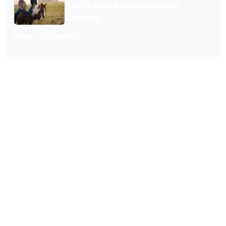
Netflix-serie vanaf vandaag te
streamen
Meer artikelen