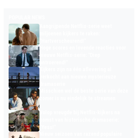
POPULAR NEWS
Aangrijpende Netflix-serie weet
miljoenen kijkers te raken:
"Hartverscheurend!"
Hoge scores en lovende reacties voor
nieuwe Netflix-serie: "Diep
ontroerend!"
Kijkers zijn na één aflevering al
verkocht aan nieuwe mysterieuze
dramaserie
Misschien wel dé beste serie van deze
zomer is nu eindelijk te streamen
Volop vreugde bij Netflix-kijkers na
komst van historische dramaserie:
"Yess!"
Nieuw seizoen van razend populaire