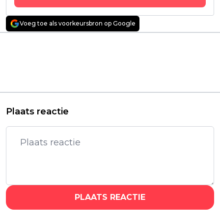
Voeg toe als voorkeursbron op Google
Vorig artikel
Volgend artikel
'Top Gun: Maverick'-
'Portobello' trailer:
acteur Ed Harris
nieuwe spannende
voegt zich bij de cast
true crime-serie komt
van nieuwe
in 2026 naar HBO Max
'Yellowstone'-serie
Plaats reactie
PLAATS REACTIE