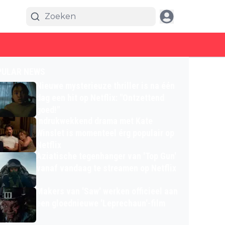
PULAR NEWS
Nieuwe mysterieuze thriller is na één
dag een hit op Netflix: "Ontzettend
goed!"
Indrukwekkend drama met Kate
Winslet is momenteel érg populair op
Netflix
Aziatische tegenhanger van 'Top Gun'
vanaf vandaag te streamen op Netflix
Makers van 'Saw' werken officieel aan
een gloednieuwe 'Leprechaun'-film