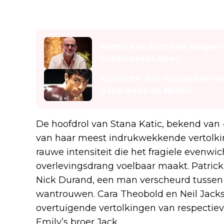
Lees ook
Netflix kan écht niet langer
Coben-reeks heen
Iconische '80s-klassieker v
deze week op Netflix
De hoofdrol van Stana Katic, bekend van
van haar meest indrukwekkende vertolki
rauwe intensiteit die het fragiele evenw
overlevingsdrang voelbaar maakt. Patrick
Nick Durand, een man verscheurd tussen s
wantrouwen. Cara Theobold en Neil Jacks
overtuigende vertolkingen van respectiev
Emily’s broer Jack.