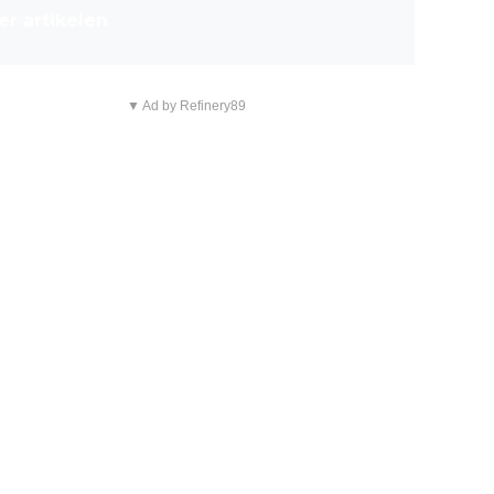
r artikelen
▼ Ad by Refinery89