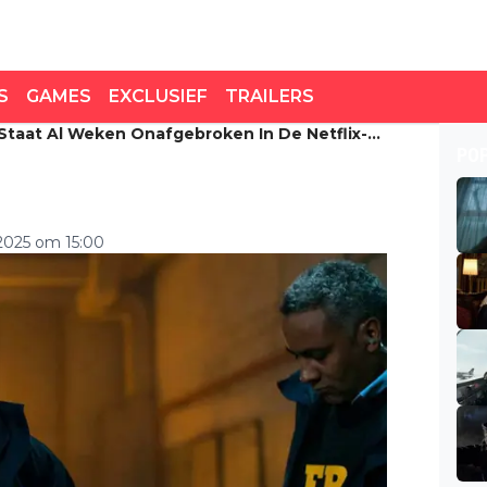
S
GAMES
EXCLUSIEF
TRAILERS
 Staat Al Weken Onafgebroken In De Netflix-
taat al weken
PO
-top 10: "zó goed!"
025 om 15:00