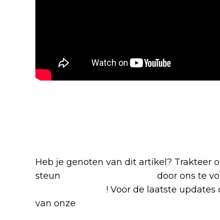
Blijf op de hoogte van jouw 
-series
Heb je genoten van dit artikel? Trakteer
steun
The Nerd Shepherd
door ons te v
Google Nieuws
! Voor de laatste updates o
van onze
Alles over Netflix Facebook-g