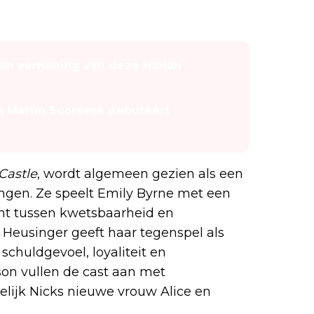
 om verfilming van deze Harlan
an Martin Scorsese debuteert
Castle
, wordt algemeen gezien als een
ngen. Ze speelt Emily Byrne met een
icht tussen kwetsbaarheid en
 Heusinger geeft haar tegenspel als
chuldgevoel, loyaliteit en
on vullen de cast aan met
elijk Nicks nieuwe vrouw Alice en