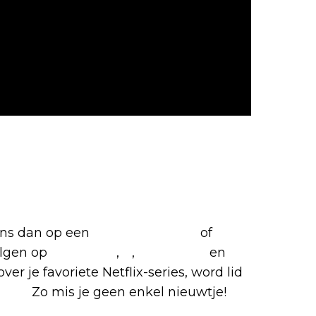
favoriete Netflix-films en
 ons dan op een
(virtuele) koffie
of
olgen op
Facebook
,
X
,
Instagram
en
ver je favoriete Netflix-series, word lid
roep.
Zo mis je geen enkel nieuwtje!