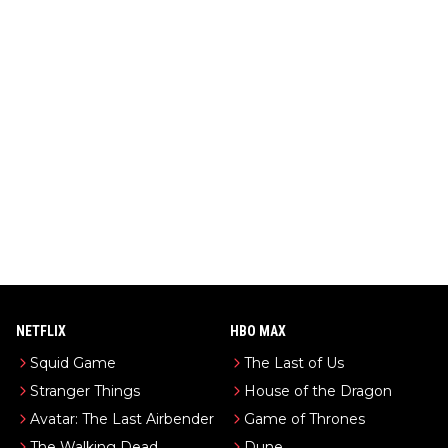
NETFLIX
HBO MAX
Squid Game
The Last of Us
Stranger Things
House of the Dragon
Avatar: The Last Airbender
Game of Thrones
The Walking Dead
Dune