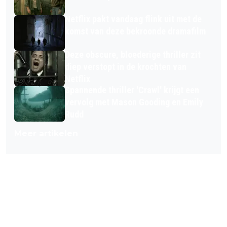
Netflix pakt vandaag flink uit met de
komst van deze bekroonde dramafilm
Deze obscure, bloederige thriller zit
diep verstopt in de krochten van
Netflix
Spannende thriller 'Crawl' krijgt een
vervolg met Mason Gooding en Emily
Rudd
Meer artikelen