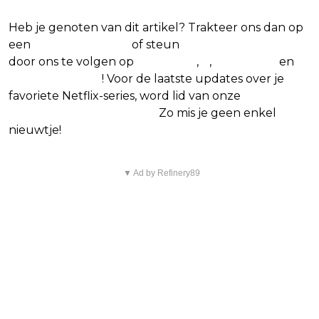
Heb je genoten van dit artikel? Trakteer ons dan op
een
(virtuele) koffie
of steun
The Nerd Shepherd
door ons te volgen op
Facebook
,
X
,
Instagram
en
Google Nieuws
! Voor de laatste updates over je
favoriete Netflix-series, word lid van onze
Alles over
Netflix Facebook-groep
.
Zo mis je geen enkel
nieuwtje!
▼ Ad by Refinery89