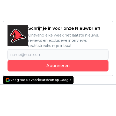
Schrijf je in voor onze Nieuwbrief!
Ontvang elke week het laatste nieuws,
reviews en exclusieve interviews
rechtstreeks in je inbox!
Abonneren
Voeg toe als voorkeursbron op Google
Vorig artikel
Volgend artikel
Visueel spektakel en
Nieuwe Nederlandse
theatrale gekte:
Netflix-serie met
Nieuwe Netflix-serie
'Luizenmoeder'-
van 'Warrior Nun'-
actrice Ilse Warringa
maker nu te zien
nu te zien