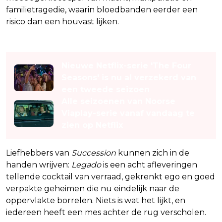
familietragedie, waarin bloedbanden eerder een
risico dan een houvast lijken.
Lees ook
Nieuwe Netflix-serie 'The Four
Seasons' is nu al verzekerd van
een tweede seizoen
Alle seizoenen van Noorse
Viaplay-serie vanaf vandaag te
zien op Netflix
Liefhebbers van
Succession
kunnen zich in de
handen wrijven:
Legado
is een acht afleveringen
tellende cocktail van verraad, gekrenkt ego en goed
verpakte geheimen die nu eindelijk naar de
oppervlakte borrelen. Niets is wat het lijkt, en
iedereen heeft een mes achter de rug verscholen.