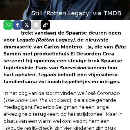
Netflix
trekt vandaag de Spaanse deuren open
voor
Legado (Rotten Legacy)
, de nieuwste
dramaserie van Carlos Montero – ja, die van
Élite
.
Samen met productiehuis El Desorden Crea
serveert hij opnieuw een stevige brok Spaanse
toptelevisie. Fans van
Succession
kunnen hun
hart ophalen:
Legado
belooft een vlijmscherp
familiedrama vol machtsspelletjes en intriges.
In het oog van de storm vinden we José Coronado
(
The Snow Girl
,
The Innocent
), die als de geharde
mediagigant Federico Seligman na een lange
afwezigheid terugkeert op het strijdtoneel. Maar in
plaats van een warm welkom wacht hem een
ijskoude realitycheck: zijn vier kinderen zijn druk