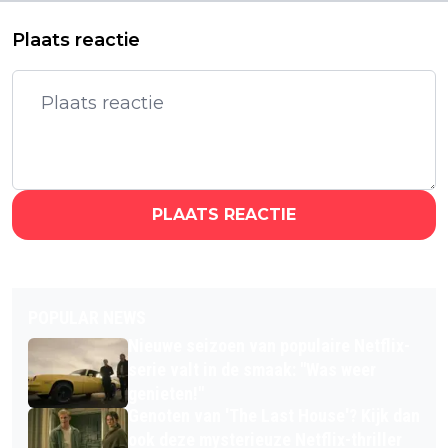
Plaats reactie
PLAATS REACTIE
POPULAR NEWS
Nieuwe seizoen van populaire Netflix-
serie valt in de smaak: "Was weer
genieten!"
Genoten van 'The Last House'? Kijk dan
ook deze mysterieuze Netflix-thriller