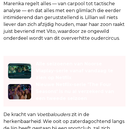
Marenka regelt alles — van carpool tot tactische
analyse — en dat alles met een glimlach die eerder
intimiderend dan geruststellend is. Lillian wil niets
liever dan zich afzijdig houden, maar haar zoon raakt
juist bevriend met Vito, waardoor ze ongewild
onderdeel wordt van dit oververhitte oudercircus.
Lees ook
Alle seizoenen van Noorse
Viaplay-serie vanaf vandaag te
zien op Netflix
Nieuwe Netflix-serie 'The Four
Seasons' is nu al verzekerd van
een tweede seizoen
De kracht van
Voetbalouders
zit in de
herkenbaarheid. Wie ooit op zaterdagochtend langs
de lijn heeft gestaan bij een sportclub, zal zich