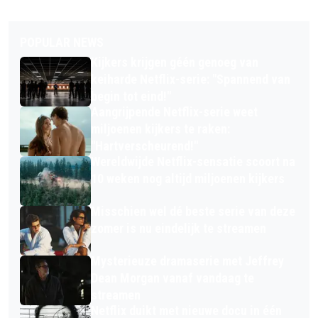
POPULAR NEWS
Kijkers krijgen géén genoeg van
keiharde Netflix-serie: "Spannend van
begin tot eind!"
Aangrijpende Netflix-serie weet
miljoenen kijkers te raken:
"Hartverscheurend!"
Wereldwijde Netflix-sensatie scoort na
10 weken nog altijd miljoenen kijkers
Misschien wel dé beste serie van deze
zomer is nu eindelijk te streamen
Mysterieuze dramaserie met Jeffrey
Dean Morgan vanaf vandaag te
streamen
Netflix duikt met nieuwe docu in één