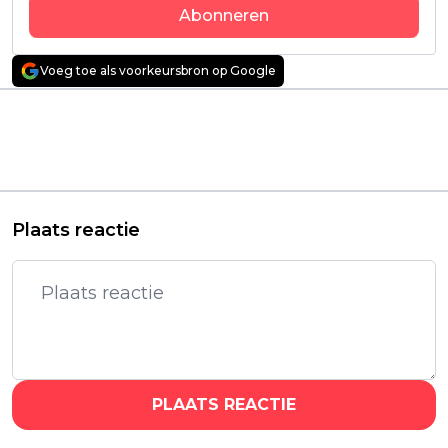
Abonneren
Voeg toe als voorkeursbron op Google
Vorig artikel
Volgend artikel
Spaanse Netflix-serie
Knallende Sniper-film
met 'Entrevías'-acteur
'The Last Stand' komt
José Coronado vanaf
binnenkort naar
vandaag te zien
Netflix
Plaats reactie
PLAATS REACTIE