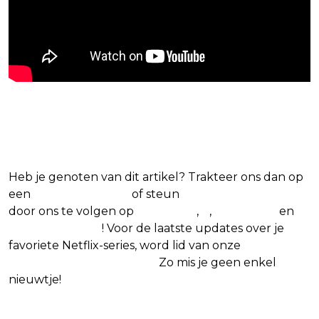
Blijf op de hoogte van jouw favoriete
Netflix-films en -series
Heb je genoten van dit artikel? Trakteer ons dan op
een
(virtuele) koffie
of steun
The Nerd Shepherd
door ons te volgen op
Facebook
,
X
,
Instagram
en
Google Nieuws
! Voor de laatste updates over je
favoriete Netflix-series, word lid van onze
Alles over
Netflix Facebook-groep
.
Zo mis je geen enkel
nieuwtje!