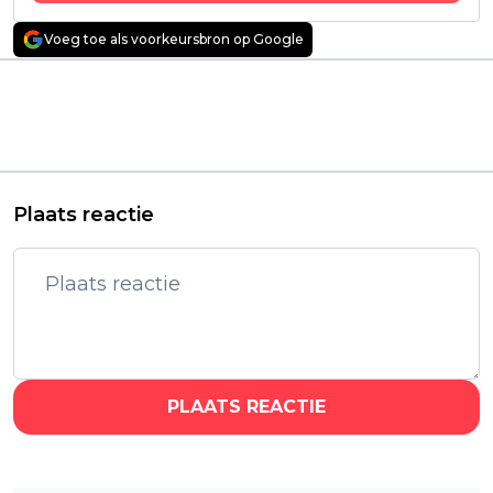
Voeg toe als voorkeursbron op Google
Vorig artikel
Volgend artikel
00's-horrorfilm van
Nederlandse
'Orphan'-maker
bioscoopfilm met Leo
debuteert vanaf
Alkemade vanaf
vandaag op Netflix
vandaag te streamen
Plaats reactie
PLAATS REACTIE