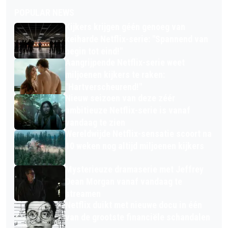
POPULAR NEWS
Kijkers krijgen géén genoeg van
keiharde Netflix-serie: "Spannend van
begin tot eind!"
Aangrijpende Netflix-serie weet
miljoenen kijkers te raken:
"Hartverscheurend!"
Nieuw seizoen van deze zéér
ambitieuze Netflix-serie is vanaf
vandaag te zien
Wereldwijde Netflix-sensatie scoort na
10 weken nog altijd miljoenen kijkers
Mysterieuze dramaserie met Jeffrey
Dean Morgan vanaf vandaag te
streamen
Netflix duikt met nieuwe docu in één
van de grootste financiële schandalen