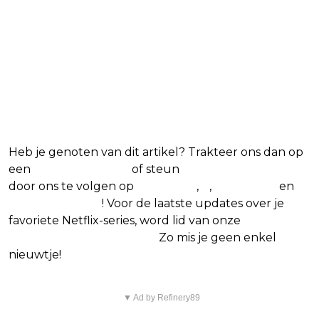
Blijf op de hoogte van jouw
favoriete Netflix-films en -
series
Heb je genoten van dit artikel? Trakteer ons dan op
een
(virtuele) koffie
of steun
The Nerd Shepherd
door ons te volgen op
Facebook
,
X
,
Instagram
en
Google Nieuws
! Voor de laatste updates over je
favoriete Netflix-series, word lid van onze
Alles over
Netflix Facebook-groep.
Zo mis je geen enkel
nieuwtje!
▼ Ad by Refinery89