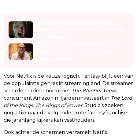
Lees ook
Nieuw historisch drama met
Amanda Seyfield vanaf vandaag
te streamen
Netflix maakt officieel werk van
nieuwe Harlan Coben-serie:
'Myron Bolitar'
Voor Netflix is de keuze logisch. Fantasy blijft een van
de populairste genres in streamingland. De streamer
scoorde eerder enorm met
The Witcher
, terwijl
concurrent Amazon miljarden investeert in
The Lord
of the Rings: The Rings of Power
. Studio’s zoeken
nog altijd naar de volgende grote fantasyfranchise
die jarenlang kijkers kan vasthouden.
Ook achter de schermen verzamelt Netflix