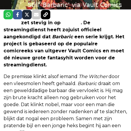
Netflix
zet stevig in op
fantasy
. De
streamingdienst heeft zojuist officieel
aangekondigd dat
Barbaric
een serie krijgt. Het
project is gebaseerd op de populaire
comicreeks van uitgever Vault Comics en moet
dé nieuwe grote fantasyhit worden voor de
streamingdienst.
De premisse klinkt alsof iemand
The Witcher
door
een vleesmolen heeft gehaald.
Barbaric
draait om
een gewelddadige barbaar die vervloekt is. Hij mag
zijn brute kracht alleen nog gebruiken voor het
goede. Dat klinkt nobel, maar voor een man die
gewend is iedereen zonder nadenken af te slachten,
blijkt dat nogal een probleem. Samen met zijn
pratende bijl en een jonge heks begint hij aan een