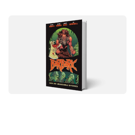
cursed to only use his violence only for 
good, which sends him, his talking
7:02 PM · May 13, 2026
119
Reply
Copy link
Read 2 replies