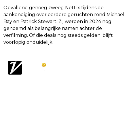
Opvallend genoeg zweeg Netflix tijdens de
aankondiging over eerdere geruchten rond Michael
Bay en Patrick Stewart. Zij werden in 2024 nog
genoemd als belangrijke namen achter de
verfilming. Of die deals nog steeds gelden, blijft
voorlopig onduidelijk.
Variety
@
Variety
·
Follow
Netflix has greenlit the series 
adaptation of the Vault Comics 
property “Barbaric” created by Mike 
Moreci and Nathan Gooden. 

The official logline for the show states, 
“A ruthless and crass barbarian is 