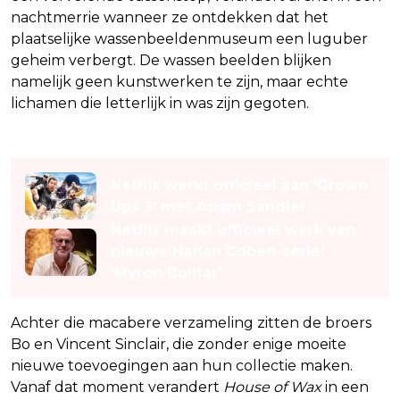
nachtmerrie wanneer ze ontdekken dat het
plaatselijke wassenbeeldenmuseum een luguber
geheim verbergt. De wassen beelden blijken
namelijk geen kunstwerken te zijn, maar echte
lichamen die letterlijk in was zijn gegoten.
Lees ook
Netflix werkt officieel aan 'Grown
Ups 3' met Adam Sandler
Netflix maakt officieel werk van
nieuwe Harlan Coben-serie:
'Myron Bolitar'
Achter die macabere verzameling zitten de broers
Bo en Vincent Sinclair, die zonder enige moeite
nieuwe toevoegingen aan hun collectie maken.
Vanaf dat moment verandert
House of Wax
in een