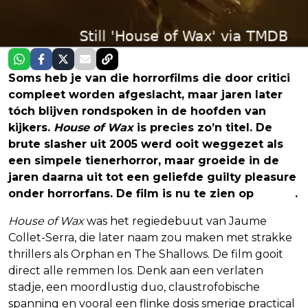
Soms heb je van die horrorfilms die door critici
compleet worden afgeslacht, maar jaren later
tóch blijven rondspoken in de hoofden van
kijkers.
House of Wax
is precies zo’n titel. De
brute slasher uit 2005 werd ooit weggezet als
een simpele tienerhorror, maar groeide in de
jaren daarna uit tot een geliefde guilty pleasure
onder horrorfans. De film is nu te zien op
Netflix
.
House of Wax
was het regiedebuut van Jaume
Collet-Serra, die later naam zou maken met strakke
thrillers als Orphan en The Shallows. De film gooit
direct alle remmen los. Denk aan een verlaten
stadje, een moordlustig duo, claustrofobische
spanning en vooral een flinke dosis smerige practical