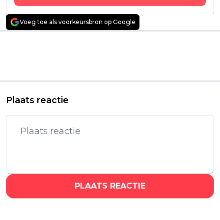
Voeg toe als voorkeursbron op Google
Vorig artikel
Volgend artikel
'East of Eden' trailer:
Populaire 'Barbaric'-
Nieuwe Netflix-serie
comic krijgt officieel
met Florence Pugh
een epische Netflix-
binnenkort te zien
serie
Plaats reactie
PLAATS REACTIE