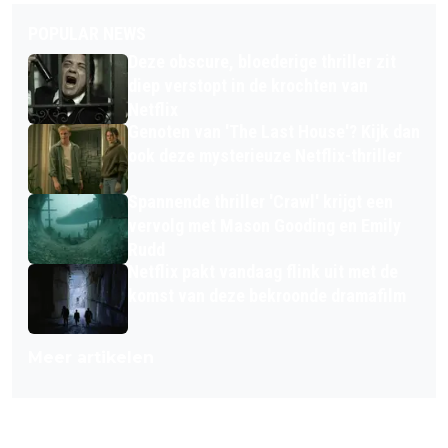
POPULAR NEWS
Deze obscure, bloederige thriller zit
diep verstopt in de krochten van
Netflix
Genoten van 'The Last House'? Kijk dan
ook deze mysterieuze Netflix-thriller
Spannende thriller 'Crawl' krijgt een
vervolg met Mason Gooding en Emily
Rudd
Netflix pakt vandaag flink uit met de
komst van deze bekroonde dramafilm
Meer artikelen