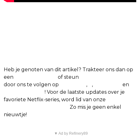
Blijf op de hoogte van jouw
favoriete Netflix-films en -
series
Heb je genoten van dit artikel? Trakteer ons dan op
een
(virtuele) koffie
of steun
The Nerd Shepherd
door ons te volgen op
Facebook
,
X
,
Instagram
en
Google Nieuws
! Voor de laatste updates over je
favoriete Netflix-series, word lid van onze
Alles over
Netflix Facebook-groep.
Zo mis je geen enkel
nieuwtje!
▼ Ad by Refinery89