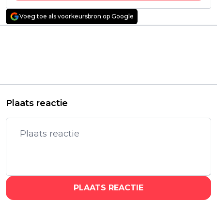
Voeg toe als voorkeursbron op Google
Vorig artikel
Volgend artikel
Daan Schuurmans
Netflix strikt de
keert op deze datum
rechten van
terug met 'Het
Superman-serie
Verhaal van
'Smallville' met Tom
Nederland'
Welling
Plaats reactie
PLAATS REACTIE