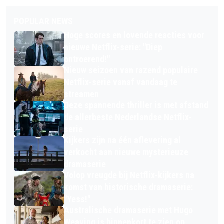
POPULAR NEWS
Hoge scores en lovende reacties voor
nieuwe Netflix-serie: "Diep
ontroerend!"
Nieuw seizoen van razend populaire
Netflix-serie vanaf vandaag te
streamen
Deze spannende thriller is met afstand
de allerbeste Nederlandse Netflix-
serie
Kijkers zijn na één aflevering al
verkocht aan nieuwe mysterieuze
dramaserie
Volop vreugde bij Netflix-kijkers na
komst van historische dramaserie:
"Yess!"
Australische dramaserie met Hugo
Weaving is binnenkort te zien op