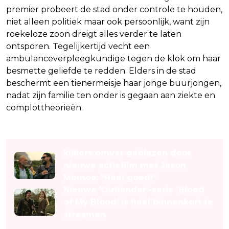
premier probeert de stad onder controle te houden,
niet alleen politiek maar ook persoonlijk, want zijn
roekeloze zoon dreigt alles verder te laten
ontsporen. Tegelijkertijd vecht een
ambulanceverpleegkundige tegen de klok om haar
besmette geliefde te redden. Elders in de stad
beschermt een tienermeisje haar jonge buurjongen,
nadat zijn familie ten onder is gegaan aan ziekte en
complottheorieën.
Lees ook
kijkers omver geblazen door
nieuwe actiefilm met Jason
Momoa: "Héél goed!"
Nieuwe 'Outlander'-serie 'Blood
of My Blood' is héél binnenkort te
streamen