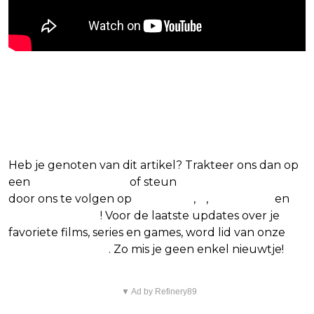
Blijf op de hoogte van jouw
favoriete films en series
Heb je genoten van dit artikel? Trakteer ons dan op
een
(virtuele) koffie
of steun
The Nerd Shepherd
door ons te volgen op
Facebook
,
X
,
Instagram
en
Google Nieuws
! Voor de laatste updates over je
favoriete films, series en games, word lid van onze
Facebook-groep
. Zo mis je geen enkel nieuwtje!
▼ Ad by Refinery89