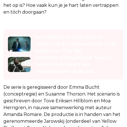
het op is? Hoe vaak kun je je hart laten vertrappen
en tóch doorgaan?
Lees ook
Ben Affleck en Matt Damon
stuiten op 20 miljoen dollar in de
trailer van 'The Rip'
Keiharde misdaadserie 'Power'
met 50 Cent heeft een
releasedatum op Netflix
De serie is geregisseerd door Emma Bucht
(conceptregie) en Susanne Thorson. Het scenario is
geschreven door Tove Eriksen Hillblom en Moa
Herngren, in nauwe samenwerking met auteur
Amanda Romare. De productie is in handen van het
gerenommeerde Jarowskij (onderdeel van Yellow