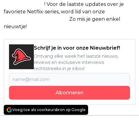
Google Nieuws
! Voor de laatste updates over je
favoriete Netflix-series, word lid van onze
Alles over
Netflix Facebook-groep.
Zo mis je geen enkel
nieuwtje!
Schrijf je in voor onze Nieuwbrief!
Ontvang elke week het laatste nieuws,
reviews en exclusieve interviews
rechtstreeks in je inbox!
Abonneren
Voeg toe als voorkeursbron op Google
Vorig artikel
Volgend artikel
Nieuwe Netflix-
Britse fantasyserie
documentaire over
keert vandaag terug
het turbulente leven
op Netflix met