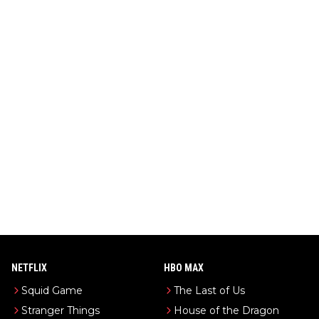
NETFLIX
HBO MAX
Squid Game
The Last of Us
Stranger Things
House of the Dragon