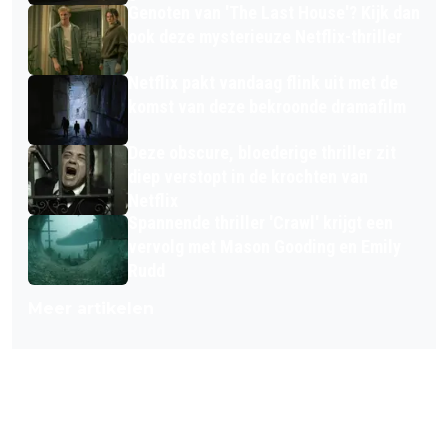
Genoten van 'The Last House'? Kijk dan
ook deze mysterieuze Netflix-thriller
Netflix pakt vandaag flink uit met de
komst van deze bekroonde dramafilm
Deze obscure, bloederige thriller zit
diep verstopt in de krochten van
Netflix
Spannende thriller 'Crawl' krijgt een
vervolg met Mason Gooding en Emily
Rudd
Meer artikelen