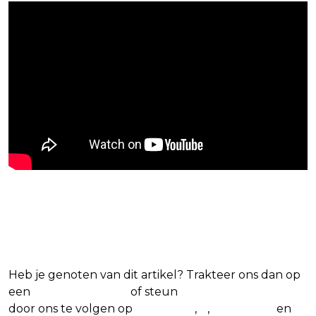
Blijf op de hoogte van jouw
favoriete Netflix-films en -series
Heb je genoten van dit artikel? Trakteer ons dan op
een
(virtuele) koffie
of steun
The Nerd Shepherd
door ons te volgen op
Facebook
,
X
,
Instagram
en