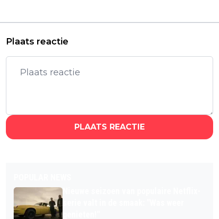
van acteur Charlie
tweede, laatste
Sheen nu te zien
seizoen
Plaats reactie
PLAATS REACTIE
POPULAR NEWS
Nieuwe seizoen van populaire Netflix-
serie valt in de smaak: "Was weer
genieten!"