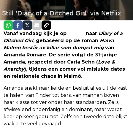
Vanaf vandaag kijk je op
Netflix
naar
Diary of a
Ditched Girl
, gebaseerd op de roman
Halva
Malmö består av killar som dumpat mig
van
Amanda Romare. De serie volgt de 31-jarige
Amanda, gespeeld door Carla Sehn (
Love &
Anarchy
), tijdens een zomer vol mislukte dates
en relationele chaos in Malmö.
Amanda snakt naar liefde en besluit alles uit de kast
te halen: van Tinder tot bars, van mannen boven
haar klasse tot ver onder haar standaarden. Ze is
afwisselend onderdanig en dominant, maar wordt
keer op keer gedumpt. Zelfs een tweede date blijkt
vaak al te veel gevraagd.