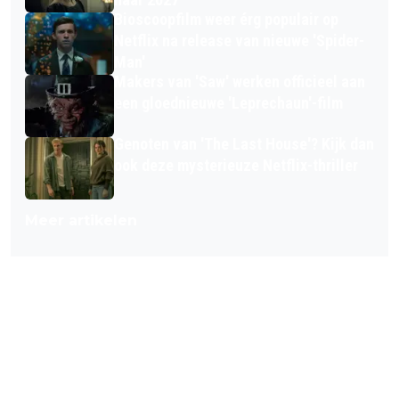
Bioscoopfilm weer érg populair op
Netflix na release van nieuwe 'Spider-
Man'
Makers van 'Saw' werken officieel aan
een gloednieuwe 'Leprechaun'-film
Genoten van 'The Last House'? Kijk dan
ook deze mysterieuze Netflix-thriller
Meer artikelen