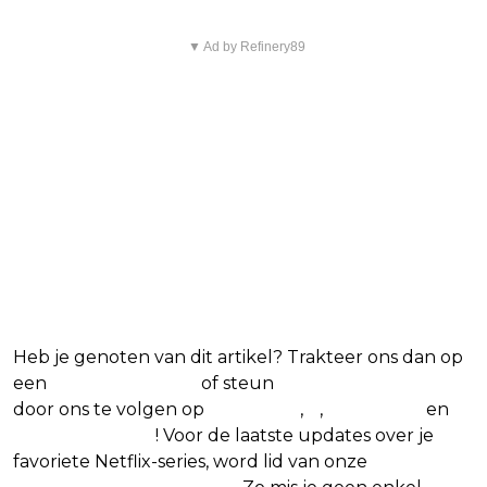
▼ Ad by Refinery89
Heb je genoten van dit artikel? Trakteer ons dan op
een
(virtuele) koffie
of steun
The Nerd Shepherd
door ons te volgen op
Facebook
,
X
,
Instagram
en
Google Nieuws
! Voor de laatste updates over je
favoriete Netflix-series, word lid van onze
Alles over