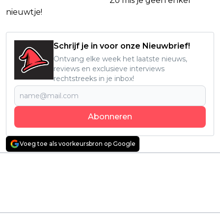
Netflix Facebook-groep.
Zo mis je geen enkel
nieuwtje!
Schrijf je in voor onze Nieuwbrief!
Ontvang elke week het laatste nieuws,
reviews en exclusieve interviews
rechtstreeks in je inbox!
Abonneren
Voeg toe als voorkeursbron op Google
Vorig artikel
Volgend artikel
Veel kijkers op Netflix
Nieuwe Zweedse
voor spannende
Netflix-serie
thriller met Samuel L.
gebaseerd op roman
Jackson: "pure
van Amanda Romare
adrenaline!"
vanaf vandaag te zien