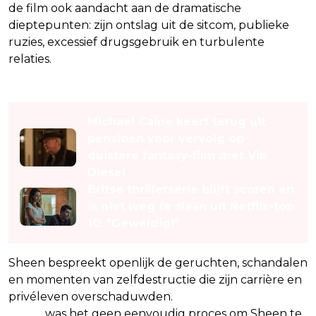
de film ook aandacht aan de dramatische
dieptepunten: zijn ontslag uit de sitcom, publieke
ruzies, excessief drugsgebruik en turbulente
relaties.
Lees ook
Michael Caine keert terug uit
pensioen voor vervolg op
duistere fantasy-film met Vin
Diesel
Britse thrillerserie blijft scoren en
is niet weg te slaan uit Netflix-top
10: "Geweldig!"
Sheen bespreekt openlijk de geruchten, schandalen
en momenten van zelfdestructie die zijn carrière en
privéleven overschaduwden.
Volgens regisseur
Renzi
was het geen eenvoudig proces om Sheen te