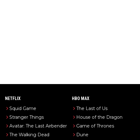
NETFLIX
HBO MAX
Squid Game
The Last of Us
Stranger Things
House of the Dragon
Avatar: The Last Airbender
Game of Thrones
The Walking Dead
Dune