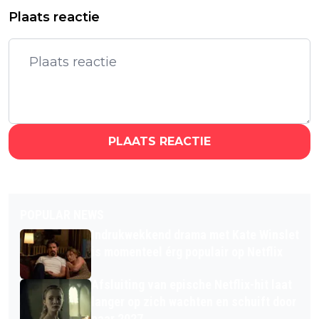
Plaats reactie
PLAATS REACTIE
POPULAR NEWS
Indrukwekkend drama met Kate Winslet
is momenteel érg populair op Netflix
Afsluiting van epische Netflix-hit laat
langer op zich wachten en schuift door
naar 2027