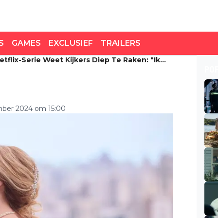
S
GAMES
EXCLUSIEF
TRAILERS
lix-Serie Weet Kijkers Diep Te Raken: "Ik
ix-serie weet kijkers
PO
!"
ild als een baby!"
ber 2024 om 15:00