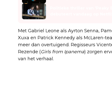
Politieke thriller van 'Peak
debuteert vandaag op Netfli
Met Gabriel Leone als Ayrton Senna, Pame
Xuxa en Patrick Kennedy als McLaren-te
meer dan overtuigend. Regisseurs Vicen
Rezende (
Girls from Ipanema
) zorgen er
van het verhaal.