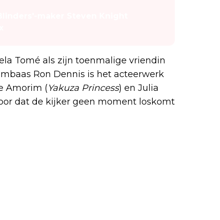
y Blinders'-maker Steven Knight
x
la Tomé als zijn toenmalige vriendin
ambaas Ron Dennis is het acteerwerk
te Amorim (
Yakuza Princess
) en Julia
voor dat de kijker geen moment loskomt