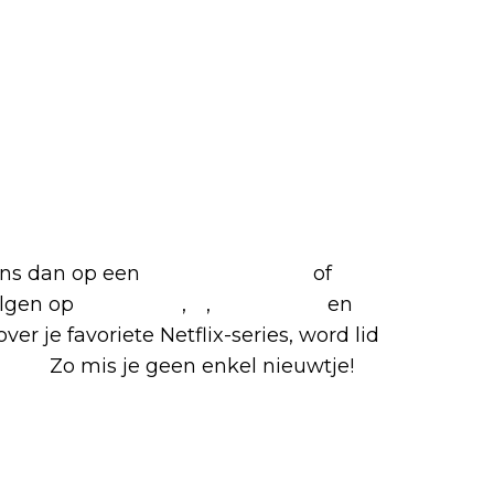
 ons dan op een
(virtuele) koffie
of
olgen op
Facebook
,
X
,
Instagram
en
ver je favoriete Netflix-series, word lid
roep
.
Zo mis je geen enkel nieuwtje!