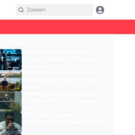
PULAR NEWS
Deze spannende thriller is met
afstand de allerbeste Nederlandse
Netflix-serie
Netflix deelt officiële trailer van
nieuwe Deense thriller 'The Secret
Woman'
Nieuwe mysterieuze Netflix-thriller
met Wagner Moura vanaf vandaag te
zien
Netflix deelt spannende trailer van
gloednieuw seizoen 'Beauty in Black'