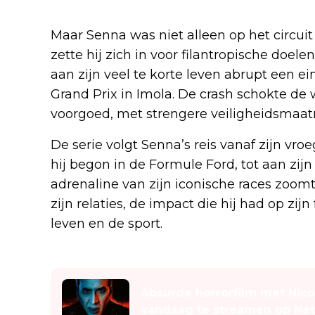
Maar Senna was niet alleen op het circuit
zette hij zich in voor filantropische doele
aan zijn veel te korte leven abrupt een e
Grand Prix in Imola. De crash schokte de
voorgoed, met strengere veiligheidsmaatr
De serie volgt Senna’s reis vanaf zijn vr
hij begon in de Formule Ford, tot aan zijn
adrenaline van zijn iconische races zoomt 
zijn relaties, de impact die hij had op zijn 
leven en de sport.
Lees ook
Absurde horrorfilm met Nico
vandaag te streamen op Netf