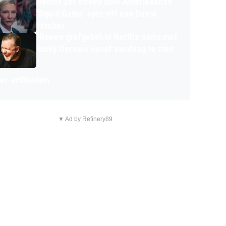
Netflix zet streep door Amerikaanse
'Squid Game' spin-off van David
Fincher
Nieuwe grofgebekte Netflix-serie met
Ricky Gervais vanaf vandaag te zien
r artikelen
▼ Ad by Refinery89