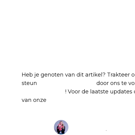
Heb je genoten van dit artikel? Trakteer
steun
The Nerd Shepherd
door ons te v
Google Nieuws
! Voor de laatste updates o
van onze
Alles over Netflix Facebook-g
Mile✨
@
luise_emilie_
·
Follow