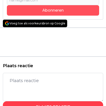
Abonneren
Voeg toe als voorkeursbron op Google
Vorig artikel
Volgend artikel
Ouders twijfelden of
Deze historische
deze fantasyfilm wel
actiefilm op Netflix is
geschikt was voor
dé perfecte
kinderen
opwarmer voor 'The
Odyssey'
Plaats reactie