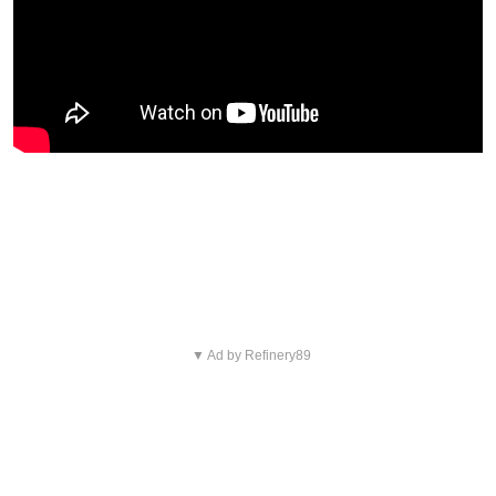
Blijf op de hoogte van jouw
favoriete films en series
▼ Ad by Refinery89