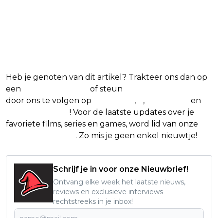
Heb je genoten van dit artikel? Trakteer ons dan op
een
(virtuele) koffie
of steun
The Nerd Shepherd
door ons te volgen op
Facebook
,
X
,
Instagram
en
Google Nieuws
! Voor de laatste updates over je
favoriete films, series en games, word lid van onze
Facebook-groep
. Zo mis je geen enkel nieuwtje!
Schrijf je in voor onze Nieuwbrief!
Ontvang elke week het laatste nieuws,
reviews en exclusieve interviews
rechtstreeks in je inbox!