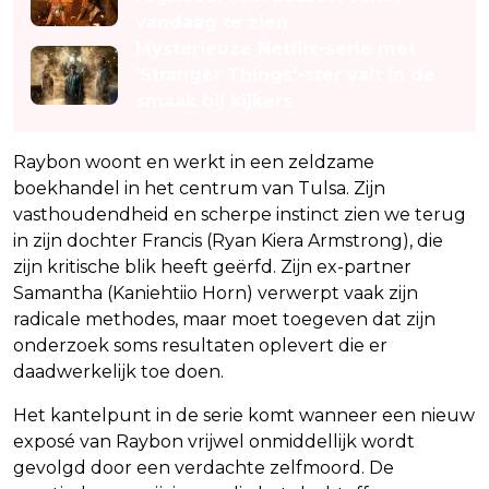
vandaag te zien
Mysterieuze Netflix-serie met
'Stranger Things'-ster valt in de
smaak bij kijkers
Raybon woont en werkt in een zeldzame
boekhandel in het centrum van Tulsa. Zijn
vasthoudendheid en scherpe instinct zien we terug
in zijn dochter Francis (Ryan Kiera Armstrong), die
zijn kritische blik heeft geërfd. Zijn ex-partner
Samantha (Kaniehtiio Horn) verwerpt vaak zijn
radicale methodes, maar moet toegeven dat zijn
onderzoek soms resultaten oplevert die er
daadwerkelijk toe doen.
Het kantelpunt in de serie komt wanneer een nieuw
exposé van Raybon vrijwel onmiddellijk wordt
gevolgd door een verdachte zelfmoord. De