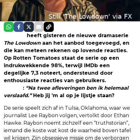
Disney+
heeft gisteren de nieuwe dramaserie
The Lowdown
aan het aanbod toegevoegd, en
die kan meteen rekenen op lovende reacties.
Op Rotten Tomatoes staat de serie op een
indrukwekkende 98%, terwijl IMDb een
degelijke 7,3 noteert, ondersteund door
enthousiaste reacties van gebruikers.
Een kijker
schrijft
:
“Na twee afleveringen ben ik helemaal
verslaafd.”
Heb jij ’m al op je lijstje staan?
De serie speelt zich af in Tulsa, Oklahoma, waar we
journalist Lee Raybon volgen, vertolkt door Ethan
Hawke. Raybon noemt zichzelf een “truthstorian”,
iemand die koste wat kost de waarheid boven tafel
wil krijgen. Zijn obsessieve missie om de verborgen