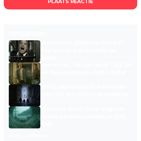
PLAATS REACTIE
POPULAR NEWS
Deze obscure, bloederige thriller zit
diep verstopt in de krochten van
Netflix
Genoten van 'The Last House'? Kijk dan
ook deze mysterieuze Netflix-thriller
Netflix pakt vandaag flink uit met de
komst van deze bekroonde dramafilm
Spannende thriller 'Crawl' krijgt een
vervolg met Mason Gooding en Emily
Rudd
Meer artikelen