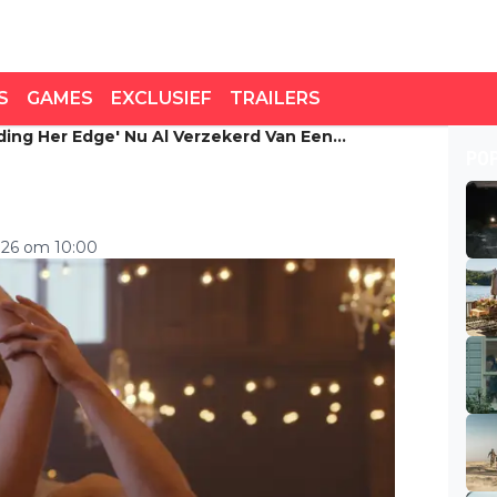
S
GAMES
EXCLUSIEF
TRAILERS
nding Her Edge' Nu Al Verzekerd Van Een
ing Her Edge' nu al
PO
 seizoen
026 om 10:00