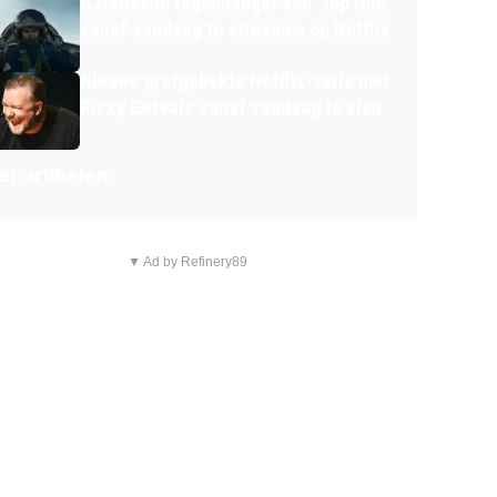
Aziatische tegenhanger van 'Top Gun'
vanaf vandaag te streamen op Netflix
Nieuwe grofgebekte Netflix-serie met
Ricky Gervais vanaf vandaag te zien
r artikelen
▼ Ad by Refinery89