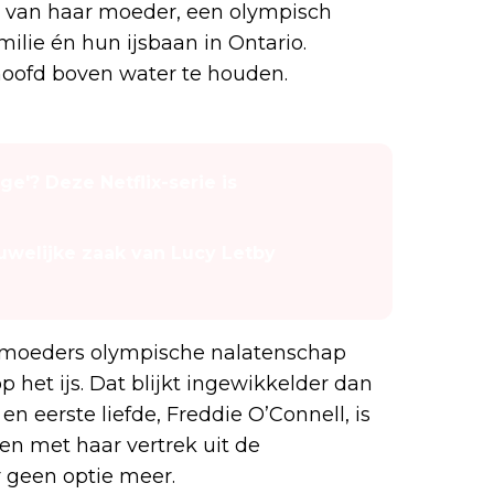
en van haar moeder, een olympisch
ilie én hun ijsbaan in Ontario.
hoofd boven water te houden.
e'? Deze Netflix-serie is
uwelijke zaak van Lucy Letby
 moeders olympische nalatenschap
op het ijs. Dat blijkt ingewikkelder dan
n eerste liefde, Freddie O’Connell, is
men met haar vertrek uit de
 geen optie meer.