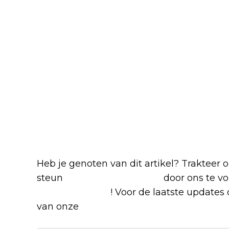
Blijf op de hoogte van jouw 
-series
Heb je genoten van dit artikel? Trakteer
steun
The Nerd Shepherd
door ons te v
Google Nieuws
! Voor de laatste updates o
van onze
Alles over Netflix Facebook-g