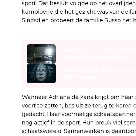
sport. Dat besluit volgde op het overlijd
kampioene die het gezicht was van de fam
Sindsdien probeert de familie Russo het 
Lees ook
Genoten van 'Finding Her Edg
minstens zo aangrijpend
Nieuwe Netflix-docu over gr
vanaf vandaag te zien
Wanneer Adriana de kans krijgt om haar
voort te zetten, besluit ze terug te keren 
gedacht. Haar voormalige schaatspartner e
nog actief in de sport. Hun breuk viel sa
schaatswereld. Samenwerken is daardoor