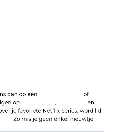
favoriete Netflix-films en
 ons dan op een
(virtuele) koffie
of
olgen op
Facebook
,
X
,
Instagram
en
ver je favoriete Netflix-series, word lid
roep.
Zo mis je geen enkel nieuwtje!