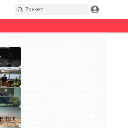
PULAR NEWS
Met deze mysterieuze Netflix-serie
kom je het weekend wel door: "érg
spannend!"
Netflix deelt officiële trailer van
nieuwe Deense thriller 'The Secret
Woman'
Nieuwe mysterieuze Netflix-thriller
met Wagner Moura vanaf vandaag te
zien
Gewelddadige actiefilm die doet
denken aan 'The Hunger Games' nu te
streamen