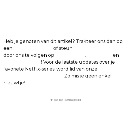
favoriete Netflix-films en -
series
Heb je genoten van dit artikel? Trakteer ons dan op
een
(virtuele) koffie
of steun
The Nerd Shepherd
door ons te volgen op
Facebook
,
X
,
Instagram
en
Google Nieuws
! Voor de laatste updates over je
favoriete Netflix-series, word lid van onze
Alles over
Netflix Facebook-groep.
Zo mis je geen enkel
nieuwtje!
▼ Ad by Refinery89