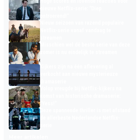
Hoge scores en lovende reacties voor
nieuwe Netflix-serie: "Diep
ontroerend!"
Nieuw seizoen van razend populaire
Netflix-serie vanaf vandaag te
streamen
Misschien wel dé beste serie van deze
zomer is nu eindelijk te streamen
Kijkers zijn na één aflevering al
verkocht aan nieuwe mysterieuze
dramaserie
Volop vreugde bij Netflix-kijkers na
komst van historische dramaserie:
"Yess!"
Deze spannende thriller is met afstand
de allerbeste Nederlandse Netflix-
serie
Meer artikelen