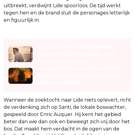
uitbreekt, verdwijnt Lide spoorloos. De tijd werkt
tegen hen en de brand sluit de personages letterlijk
en figuurlijk in.
Lees ook
'23 000 Lives': Netflix kondigt
waargebeurd drama aan over
vluchtelingencrisis
Nieuwe 'The Lord of the Rings'-
film met Brian Cox komt al héél
snel naar Netflix
Wanneer de zoektocht naar Lide niets oplevert, richt
de verdenking zich op Santi, de lokale boswachter,
gespeeld door Enric Auquer. Hij kent het gebied
beter dan wie dan ook en beweegt zich vrij door het
bos. Dat maakt hem verdacht in de ogen van de