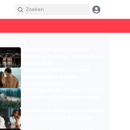
PULAR NEWS
Kijkers krijgen géén genoeg van
keiharde Netflix-serie: "Spannend van
begin tot eind!"
Aangrijpende Netflix-serie weet
miljoenen kijkers te raken:
"Hartverscheurend!"
Wereldwijde Netflix-sensatie scoort na
10 weken nog altijd miljoenen kijkers
Misschien wel dé beste serie van deze
zomer is nu eindelijk te streamen