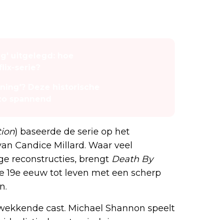
g' uitgelegd: hoe
lix-serie?
ning'? Deze historische
 zo spannend
ion
) baseerde de serie op het
an Candice Millard. Waar veel
ge reconstructies, brengt
Death By
te 19e eeuw tot leven met een scherp
n.
wekkende cast. Michael Shannon speelt