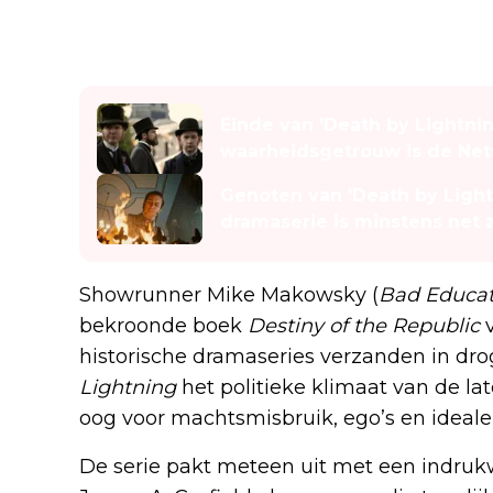
Lees ook
Einde van 'Death by Lightnin
waarheidsgetrouw is de Netf
Genoten van 'Death by Light
dramaserie is minstens net
Showrunner Mike Makowsky (
Bad Educat
bekroonde boek
Destiny of the Republic
v
historische dramaseries verzanden in dro
Lightning
het politieke klimaat van de la
oog voor machtsmisbruik, ego’s en ideale
De serie pakt meteen uit met een indruk