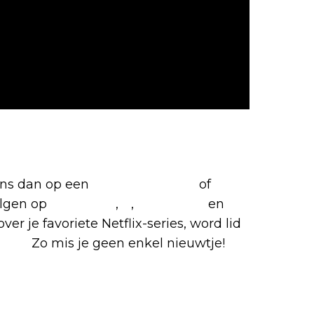
iete Netflix-films en -series
 ons dan op een
(virtuele) koffie
of
olgen op
Facebook
,
X
,
Instagram
en
ver je favoriete Netflix-series, word lid
roep.
Zo mis je geen enkel nieuwtje!