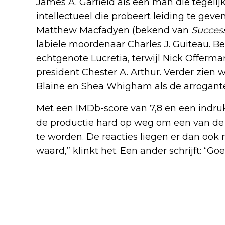
James A. Garfield als een man die tegelijk 
intellectueel die probeert leiding te geve
Matthew Macfadyen (bekend van
Succes
labiele moordenaar Charles J. Guiteau. Bet
echtgenote Lucretia, terwijl Nick Offerma
president Chester A. Arthur. Verder zien 
Blaine en Shea Whigham als de arrogant
Met een IMDb-score van 7,8 en een indr
de productie hard op weg om een van de 
te worden. De reacties liegen er dan ook n
waard,” klinkt het. Een ander schrijft: “Go