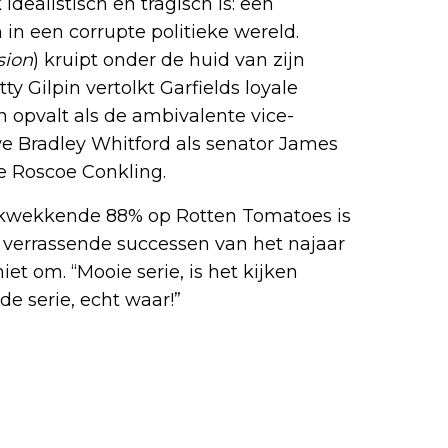
idealistisch en tragisch is: een
n in een corrupte politieke wereld.
sion
) kruipt onder de huid van zijn
ty Gilpin vertolkt Garfields loyale
n opvalt als de ambivalente vice-
we Bradley Whitford als senator James
e Roscoe Conkling.
ukwekkende 88% op Rotten Tomatoes is
verrassende successen van het najaar
iet om. “Mooie serie, is het kijken
ede serie, echt waar!”