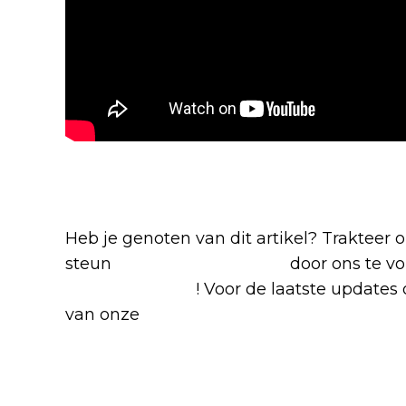
Blijf op de hoogte van jouw favor
Heb je genoten van dit artikel? Trakteer
steun
The Nerd Shepherd
door ons te v
Google Nieuws
! Voor de laatste updates o
van onze
Alles over Netflix Facebook-g