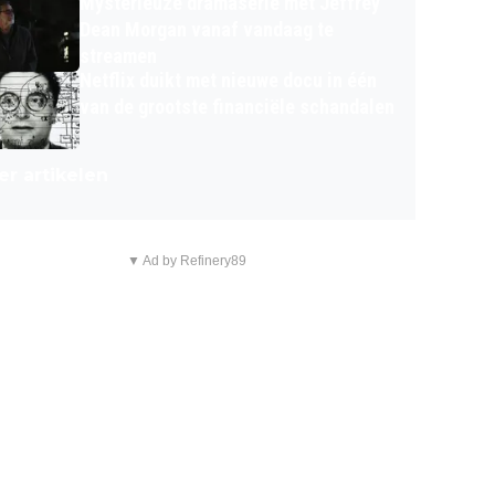
Mysterieuze dramaserie met Jeffrey
Dean Morgan vanaf vandaag te
streamen
Netflix duikt met nieuwe docu in één
van de grootste financiële schandalen
r artikelen
▼ Ad by Refinery89