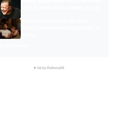
Nieuwe grofgebekte Netflix-serie met
Ricky Gervais vanaf vandaag te zien
Indrukwekkend drama met Kate
Winslet is momenteel érg populair op
Netflix
r artikelen
▼ Ad by Refinery89