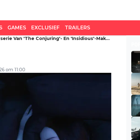
S
GAMES
EXCLUSIEF
TRAILERS
serie Van 'The Conjuring'- En 'Insidious'-Maker
erie van 'The Conjuring'-
PO
 zien
26 om 11:00