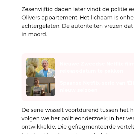
Zesenvijftig dagen later vindt de politie
Olivers appartement. Het lichaam is onher
achtergelaten. De autoriteiten vrezen da
in moord.
Lees ook
Nieuwe Zweedse Netflix-fil
releasedatum te pakken
Spaanse Netflix-serie van 'Él
nieuw seizoen
De serie wisselt voortdurend tussen het 
volgen we het politieonderzoek; in het ve
ontwikkelde. Die gefragmenteerde vertelst