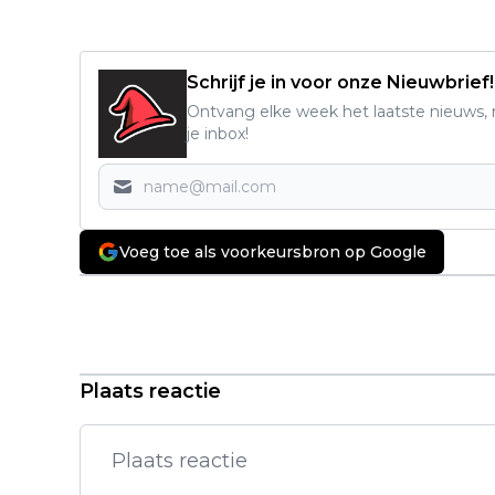
Schrijf je in voor onze Nieuwbrief!
Ontvang elke week het laatste nieuws, r
je inbox!
Voeg toe als voorkeursbron op Google
Vorig artikel
Wereldwijd miljoenen kijkers voor
nieuw seizoen van populaire
Netflix-serie
Plaats reactie