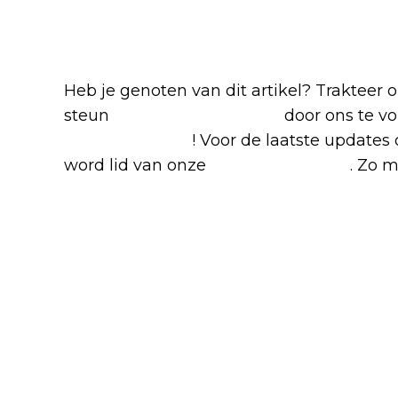
Blijf op de hoogte van jouw 
Heb je genoten van dit artikel? Trakteer
steun
The Nerd Shepherd
door ons te v
Google Nieuws
! Voor de laatste updates 
word lid van onze
Facebook-groep
. Zo m