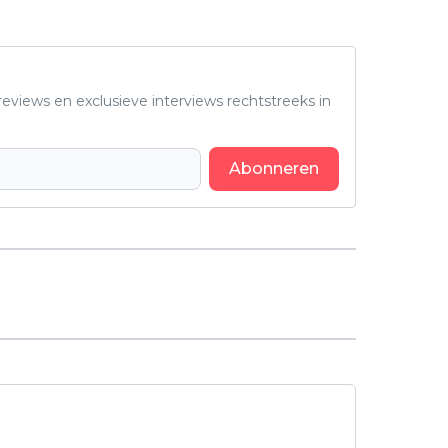
eviews en exclusieve interviews rechtstreeks in
Abonneren
Volgend artikel
Netflix kondigt nieuwe,
futuristische westernserie aan:
'Bass x Machina'