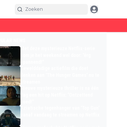
PULAR NEWS
Met deze mysterieuze Netflix-serie
kom je het weekend wel door: "érg
spannend!"
Gewelddadige actiefilm die doet
denken aan 'The Hunger Games' nu te
streamen
Nieuwe mysterieuze thriller is na één
dag een hit op Netflix: "Ontzettend
goed!"
Aziatische tegenhanger van 'Top Gun'
vanaf vandaag te streamen op Netflix