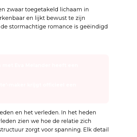
 een zwaar toegetakeld lichaam in
kenbaar en lijkt bewust te zijn
t de stormachtige romance is geëindigd
m met Eva Melander heeft een
ite'-maker krijgt officieel een
heden en het verleden. In het heden
rleden zien we hoe de relatie zich
ructuur zorgt voor spanning. Elk detail