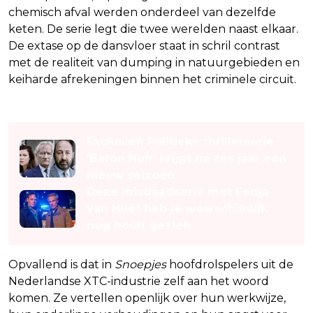
chemisch afval werden onderdeel van dezelfde
keten. De serie legt die twee werelden naast elkaar.
De extase op de dansvloer staat in schril contrast
met de realiteit van dumping in natuurgebieden en
keiharde afrekeningen binnen het criminele circuit.
Lees ook
Exclusief: Politieke thrillerserie
'Baron Noir' krijgt na zes jaar een
nieuw seizoen
Deze misdaadserie met Fedja
van Huêt heb je waarschijnlijk
nog nooit gezien
Opvallend is dat in
Snoepjes
hoofdrolspelers uit de
Nederlandse XTC-industrie zelf aan het woord
komen. Ze vertellen openlijk over hun werkwijze,