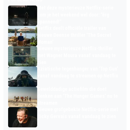
Met deze mysterieuze Netflix-serie
kom je het weekend wel door: "érg
spannend!"
Netflix deelt officiële trailer van
nieuwe Deense thriller 'The Secret
Woman'
Nieuwe mysterieuze Netflix-thriller
met Wagner Moura vanaf vandaag te
zien
Aziatische tegenhanger van 'Top Gun'
vanaf vandaag te streamen op Netflix
Gewelddadige actiefilm die doet
denken aan 'The Hunger Games' nu te
streamen
Nieuwe grofgebekte Netflix-serie met
Ricky Gervais vanaf vandaag te zien