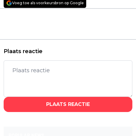
Voeg toe als voorkeursbron op Google
Vorig artikel
Volgend artikel
Netflix kondigt
Netflix deelt eerste
nieuwe, futuristische
beelden van nieuwe
westernserie aan:
vrolijke hondenfilm
'Bass x Machina'
'Eat Pray Bark'
Plaats reactie
PLAATS REACTIE
POPULAR NEWS