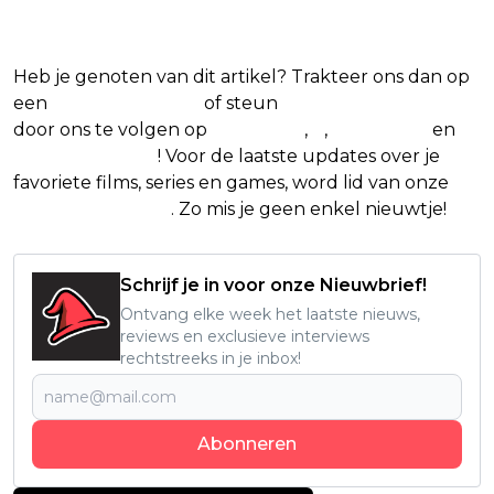
favoriete films en series
Heb je genoten van dit artikel? Trakteer ons dan op
een
(virtuele) koffie
of steun
The Nerd Shepherd
door ons te volgen op
Facebook
,
X
,
Instagram
en
Google Nieuws
! Voor de laatste updates over je
favoriete films, series en games, word lid van onze
Facebook-groep
. Zo mis je geen enkel nieuwtje!
Schrijf je in voor onze Nieuwbrief!
Ontvang elke week het laatste nieuws,
reviews en exclusieve interviews
rechtstreeks in je inbox!
Abonneren