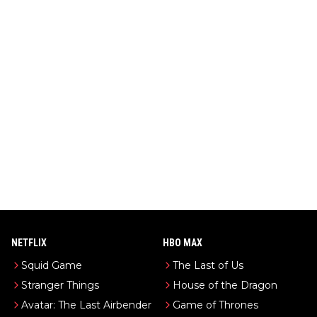
NETFLIX
HBO MAX
Squid Game
The Last of Us
Stranger Things
House of the Dragon
Avatar: The Last Airbender
Game of Thrones