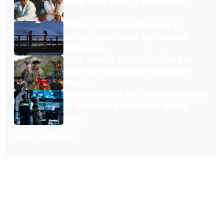
zomer is nu eindelijk te streamen
Kijkers zijn na één aflevering al
verkocht aan nieuwe mysterieuze
dramaserie
Volop vreugde bij Netflix-kijkers na
komst van historische dramaserie:
"Yess!"
Deze spannende thriller is met afstand
de allerbeste Nederlandse Netflix-
serie
Meer artikelen