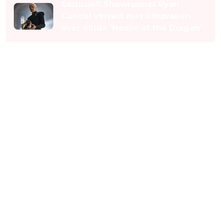
Exclusief: Showrunner Ryan
Condal verrast met uitspraken
over einde 'House of the Dragon'
Eerste seizoen blijft populair