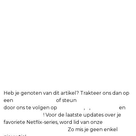
Blijf op de hoogte van jouw
favoriete Netflix-films en -
series
Heb je genoten van dit artikel? Trakteer ons dan op
een
(virtuele) koffie
of steun
The Nerd Shepherd
door ons te volgen op
Facebook
,
X
,
Instagram
en
Google Nieuws
! Voor de laatste updates over je
favoriete Netflix-series, word lid van onze
Alles over
Netflix Facebook-groep.
Zo mis je geen enkel