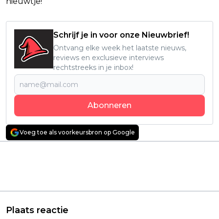
nieuwtje!
Schrijf je in voor onze Nieuwbrief!
Ontvang elke week het laatste nieuws,
reviews en exclusieve interviews
rechtstreeks in je inbox!
Abonneren
Voeg toe als voorkeursbron op Google
Vorig artikel
Volgend artikel
Absurde Netflix-film
Deze 00's-klassieker
maakt van alledaags
met Emma Roberts
huisdier een
keert terug als serie
onvergetelijk monster
op Disney+
Plaats reactie