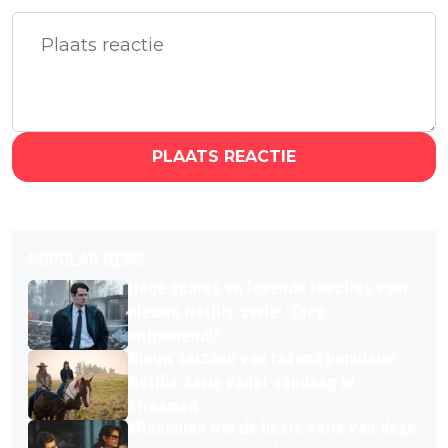
PLAATS REACTIE
POPULAR NEWS
Hoge scores en lovende reacties voor
nieuwe Netflix-serie: "Diep
ontroerend!"
Nieuw seizoen van razend populaire
Netflix-serie vanaf vandaag te
streamen
Misschien wel dé beste serie van deze