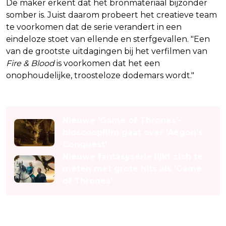
De maker erkent dat het bronmateriaal bijzonder
somber is. Juist daarom probeert het creatieve team
te voorkomen dat de serie verandert in een
eindeloze stoet van ellende en sterfgevallen. "Een
van de grootste uitdagingen bij het verfilmen van
Fire & Blood
is voorkomen dat het een
onophoudelijke, troosteloze dodemars wordt."
Lees ook
Nieuwe 'Game of Thrones'-
bioscoopfilm gaat over 'Aegon’s
Conquest'
Nieuwe fantasyserie lijkt zich te
meten met grote hits als 'Game
of Thrones'
Lichtpuntjes tussen de