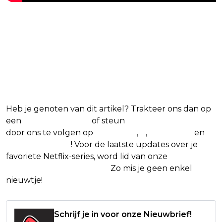
Blijf op de hoogte van jouw
favoriete Netflix-films en -
series
Heb je genoten van dit artikel? Trakteer ons dan op
een
(virtuele) koffie
of steun
The Nerd Shepherd
door ons te volgen op
Facebook
,
X
,
Instagram
en
Google Nieuws
! Voor de laatste updates over je
favoriete Netflix-series, word lid van onze
Alles over
Netflix Facebook-groep.
Zo mis je geen enkel
nieuwtje!
Schrijf je in voor onze Nieuwbrief!