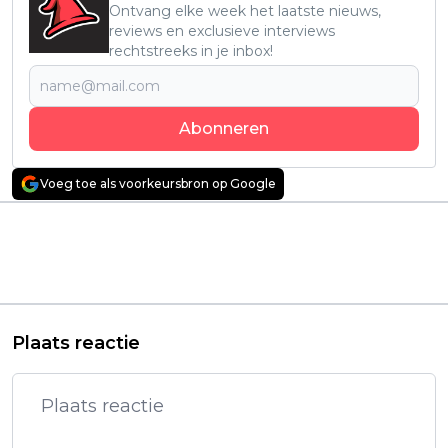
Ontvang elke week het laatste nieuws,
reviews en exclusieve interviews
rechtstreeks in je inbox!
Abonneren
Voeg toe als voorkeursbron op Google
Vorig artikel
Volgend artikel
Nieuwe Netflix-hit is
Maker van Netflix-hit
na één week zonder
'Monster' keert terug
aankondiging alweer
met een nieuwe
offline gehaald
duistere dramaserie
Plaats reactie