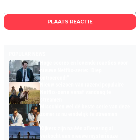
PLAATS REACTIE
POPULAR NEWS
Hoge scores en lovende reacties voor
nieuwe Netflix-serie: "Diep
ontroerend!"
Nieuw seizoen van razend populaire
Netflix-serie vanaf vandaag te
streamen
Misschien wel dé beste serie van deze
zomer is nu eindelijk te streamen
Kijkers zijn na één aflevering al
verkocht aan nieuwe mysterieuze