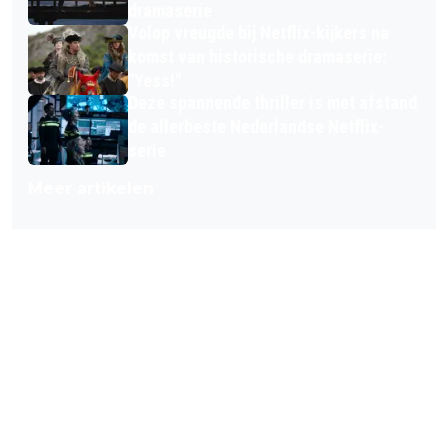
dramaserie
Volop vreugde bij Netflix-kijkers na
komst van historische dramaserie:
"Yess!"
Deze spannende thriller is met afstand
de allerbeste Nederlandse Netflix-
serie
Meer artikelen