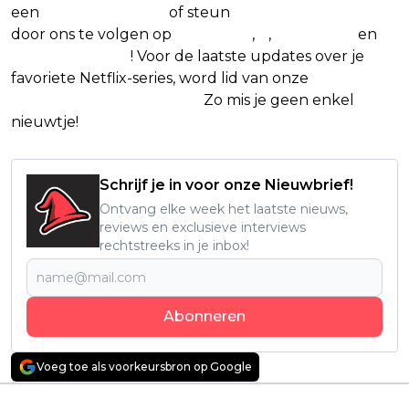
een
(virtuele) koffie
of steun
The Nerd Shepherd
door ons te volgen op
Facebook
,
X
,
Instagram
en
Google Nieuws
! Voor de laatste updates over je
favoriete Netflix-series, word lid van onze
Alles over
Netflix Facebook-groep.
Zo mis je geen enkel
nieuwtje!
Schrijf je in voor onze Nieuwbrief!
Ontvang elke week het laatste nieuws,
reviews en exclusieve interviews
rechtstreeks in je inbox!
Abonneren
Voeg toe als voorkeursbron op Google
Vorig artikel
Volgend artikel