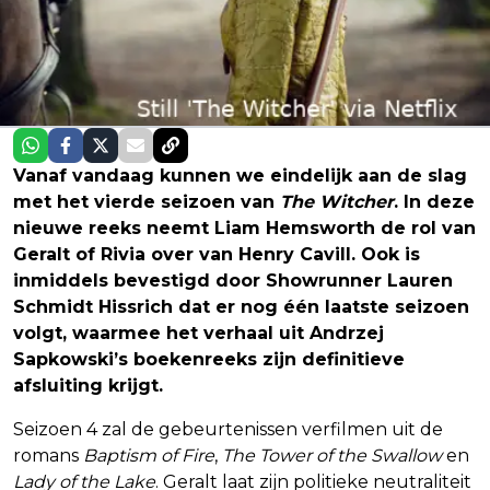
Vanaf vandaag kunnen we eindelijk aan de slag
met het vierde seizoen van
The Witcher
. In deze
nieuwe reeks neemt Liam Hemsworth de rol van
Geralt of Rivia over van Henry Cavill. Ook is
inmiddels bevestigd door Showrunner Lauren
Schmidt Hissrich dat er nog één laatste seizoen
volgt, waarmee het verhaal uit Andrzej
Sapkowski’s boekenreeks zijn definitieve
afsluiting krijgt.
Seizoen 4 zal de gebeurtenissen verfilmen uit de
romans
Baptism of Fire
,
The Tower of the Swallow
en
Lady of the Lake
. Geralt laat zijn politieke neutraliteit