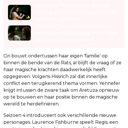
Recensie: 'Amsterdam Empire' –
Vileine echtscheiding vol macht,
wraak en glamour
Duistere Deense misdaadserie
neemt Netflix volledig over: "Wat
een goede serie weer!"
Ciri bouwt ondertussen haar eigen ‘familie’ op
binnen de bende van de Rats, al blijft de vraag of ze
haar magische krachten daadwerkelijk heeft
opgegeven. Volgens Hissrich zal dat innerlijke
conflict een terugkerend thema vormen. Yennefer
krijgt intussen de zware taak om Aretuza opnieuw
op te bouwen en haar positie binnen de magische
wereld te herdefiniëren.
Seizoen 4 introduceert ook verschillende nieuwe
personages. Laurence Fishburne speelt Regis, een