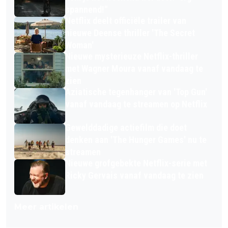
spannend!"
Netflix deelt officiële trailer van
nieuwe Deense thriller 'The Secret
Woman'
Nieuwe mysterieuze Netflix-thriller
met Wagner Moura vanaf vandaag te
zien
Aziatische tegenhanger van 'Top Gun'
vanaf vandaag te streamen op Netflix
Gewelddadige actiefilm die doet
denken aan 'The Hunger Games' nu te
streamen
Nieuwe grofgebekte Netflix-serie met
Ricky Gervais vanaf vandaag te zien
Meer artikelen