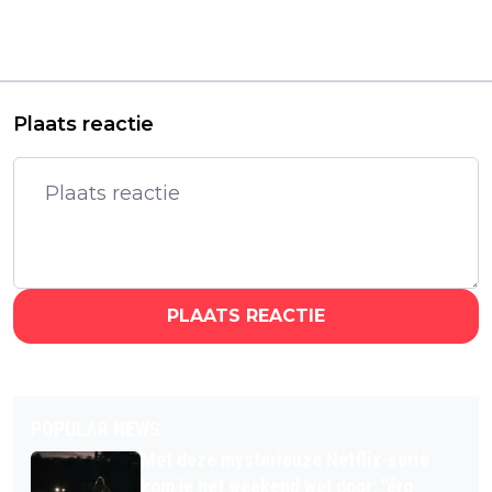
Netflix deelt officiële
Aziatische horrorfilm is
trailer van Spaanse
een wereldwijde
thrillerserie 'The
Netflix-hit met meer
Crystal Cuckoo'
dan 11 miljoen kijkers
Plaats reactie
PLAATS REACTIE
POPULAR NEWS
Met deze mysterieuze Netflix-serie
kom je het weekend wel door: "érg