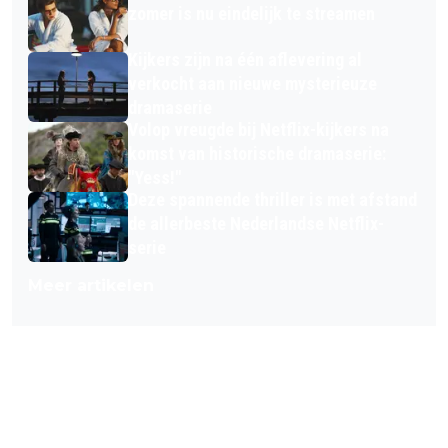
zomer is nu eindelijk te streamen
Kijkers zijn na één aflevering al
verkocht aan nieuwe mysterieuze
dramaserie
Volop vreugde bij Netflix-kijkers na
komst van historische dramaserie:
"Yess!"
Deze spannende thriller is met afstand
de allerbeste Nederlandse Netflix-
serie
Meer artikelen