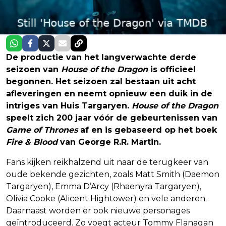
De productie van het langverwachte derde
seizoen van
House of the Dragon
is officieel
begonnen. Het seizoen zal bestaan uit acht
afleveringen en neemt opnieuw een duik in de
intriges van Huis Targaryen.
House of the Dragon
speelt zich 200 jaar vóór de gebeurtenissen van
Game of Thrones
af en is gebaseerd op het boek
Fire & Blood
van George R.R. Martin.
Fans kijken reikhalzend uit naar de terugkeer van
oude bekende gezichten, zoals Matt Smith (Daemon
Targaryen), Emma D’Arcy (Rhaenyra Targaryen),
Olivia Cooke (Alicent Hightower) en vele anderen.
Daarnaast worden er ook nieuwe personages
geïntroduceerd. Zo voegt acteur Tommy Flanagan