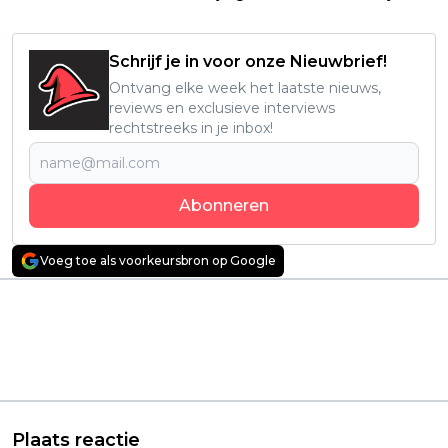
Schrijf je in voor onze Nieuwbrief!
Ontvang elke week het laatste nieuws,
reviews en exclusieve interviews
rechtstreeks in je inbox!
Abonneren
Voeg toe als voorkeursbron op Google
Vorig artikel
Volgend artikel
A24-horrorfilm die
Nieuwe
kijkers in tranen
waargebeurde NPO-
achterlaat staat nu op
dramaserie brengt
Netflix: "Helemaal
Nederlandse ramp
kapot van!"
aangrijpend in beeld
Plaats reactie