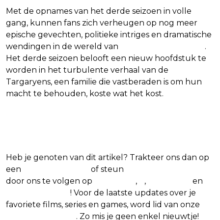
Met de opnames van het derde seizoen in volle
gang, kunnen fans zich verheugen op nog meer
epische gevechten, politieke intriges en dramatische
wendingen in de wereld van
House of the Dragon
.
Het derde seizoen belooft een nieuw hoofdstuk te
worden in het turbulente verhaal van de
Targaryens, een familie die vastberaden is om hun
macht te behouden, koste wat het kost.
Blijf op de hoogte van jouw favoriete films
en series
Heb je genoten van dit artikel? Trakteer ons dan op
een
(virtuele) koffie
of steun
The Nerd Shepherd
door ons te volgen op
Facebook
,
X
,
Instagram
en
Google Nieuws
! Voor de laatste updates over je
favoriete films, series en games, word lid van onze
Facebook-groep
. Zo mis je geen enkel nieuwtje!