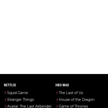
NETFLIX
HBO MAX
Squid Game
The Last of Us
Stranger Things
House of the Dragon
Avatar: The Last Airbender
Game of Thrones