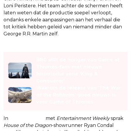
Loni Peristere. Het team achter de schermen heeft
laten weten dat de productie soepel verloopt,
ondanks enkele aanpassingen aan het verhaal die
tot kritiek hebben geleid van niemand minder dan
George R.R. Martin zelf.
Lees ook
BBC stilt de honger van Game of
Thrones-fans met nieuwe
historische serie 'King &
Conqueror'
Waarom de release van 'The War
of the Rohirrim' goed nieuws is
voor Game of Thrones
In
een interview
met
Entertainment Weekly
sprak
House of the Dragon
-showrunner Ryan Condal