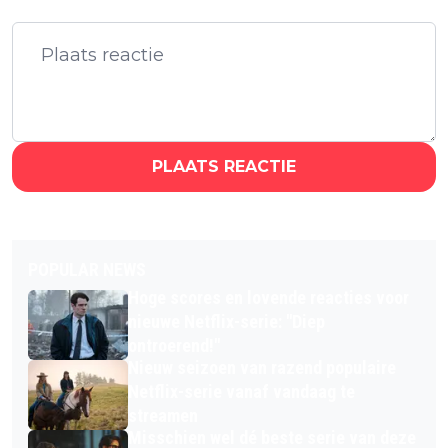
PLAATS REACTIE
POPULAR NEWS
Hoge scores en lovende reacties voor
nieuwe Netflix-serie: "Diep
ontroerend!"
Nieuw seizoen van razend populaire
Netflix-serie vanaf vandaag te
streamen
Misschien wel dé beste serie van deze