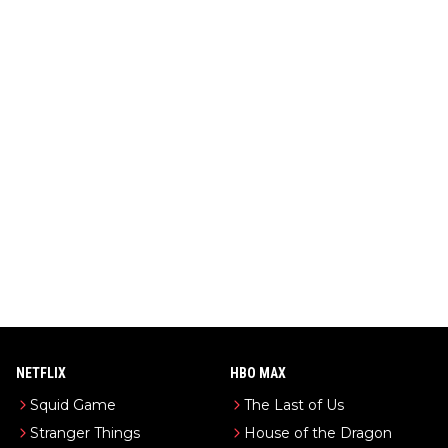
NETFLIX
HBO MAX
Squid Game
The Last of Us
Stranger Things
House of the Dragon