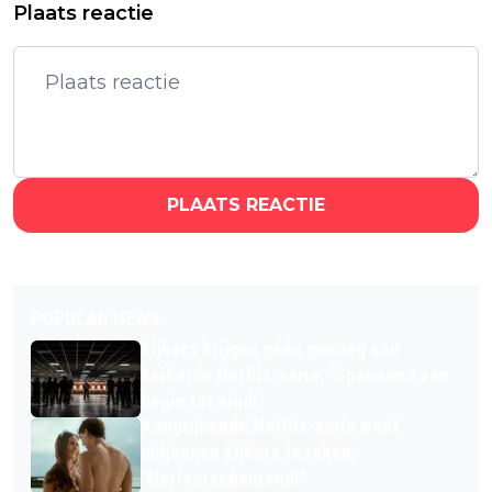
Plaats reactie
PLAATS REACTIE
POPULAR NEWS
Kijkers krijgen géén genoeg van
keiharde Netflix-serie: "Spannend van
begin tot eind!"
Aangrijpende Netflix-serie weet
miljoenen kijkers te raken:
"Hartverscheurend!"