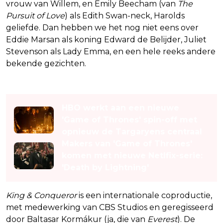
vrouw van Willem, en Emily Beecham (van
The
Pursuit of Love
) als Edith Swan-neck, Harolds
geliefde. Dan hebben we het nog niet eens over
Eddie Marsan als koning Edward de Belijder, Juliet
Stevenson als Lady Emma, en een hele reeks andere
bekende gezichten.
Lees ook
HBO werkt aan een nieuwe
'Game of Thrones' spin-off met
opnieuw de Targaryens centraal
Makers van 'Game of Thrones'
komen met nieuwe Netlfix-serie:
'Death by Lightning'
King & Conqueror
is een internationale coproductie,
met medewerking van CBS Studios en geregisseerd
door Baltasar Kormákur (ja, die van
Everest
). De