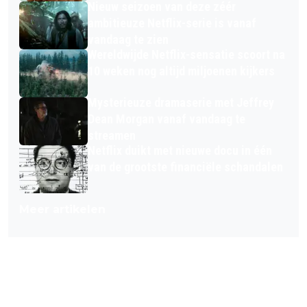
Nieuw seizoen van deze zéér
ambitieuze Netflix-serie is vanaf
vandaag te zien
Wereldwijde Netflix-sensatie scoort na
10 weken nog altijd miljoenen kijkers
Mysterieuze dramaserie met Jeffrey
Dean Morgan vanaf vandaag te
streamen
Netflix duikt met nieuwe docu in één
van de grootste financiële schandalen
Meer artikelen