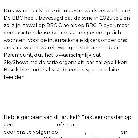
Dus, wanneer kun je dit meesterwerk verwachten?
De BBC heeft bevestigd dat de serie in 2025 te zien
zal zijn, zowel op BBC One als op BBC iPlayer, maar
een exacte releasedatum laat nog even op zich
wachten. Voor de internationale kijkers onder ons:
de serie wordt wereldwijd gedistribueerd door
Paramount, dus het is waarschijnlijk dat
SkyShowtime de serie ergens dit jaar zal oppikken.
Bekijk hieronder alvast de eerste spectaculaire
beelden!
Blijf op de hoogte van jouw favoriete films
en series
Heb je genoten van dit artikel? Trakteer ons dan op
een
(virtuele) koffie
of steun
The Nerd Shepherd
door ons te volgen op
Facebook
,
X
,
Instagram
en