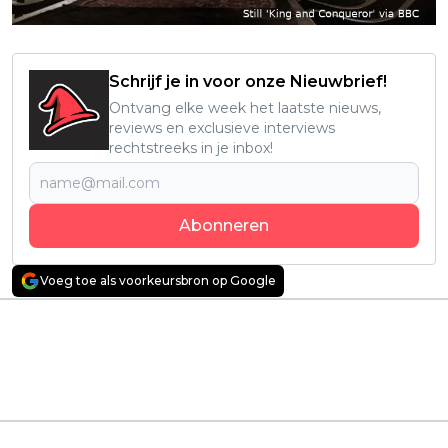
Schrijf je in voor onze Nieuwbrief!
Ontvang elke week het laatste nieuws,
reviews en exclusieve interviews
rechtstreeks in je inbox!
Abonneren
Voeg toe als voorkeursbron op Google
Vorig artikel
Volgend artikel
Recensie: 'Emilia
Domper voor Netflix:
Pérez': heel veel
Releasedatum en
ophef en veel te veel
details van laatste
nominaties
seizoen 'Stranger
Things' uitgelekt