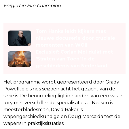
Forged in Fire Champion
.
Lees ook
Tom Hanks leidt kijkers met
nieuwe docuserie door cruciale
momenten van WOII
Exclusief: Corjan Mol duikt met
'Straten van Toen' in de
geschiedenis van Nederland
Het programma wordt gepresenteerd door Grady
Powell, die sinds seizoen acht het gezicht van de
serie is. De beoordeling ligt in handen van een vaste
jury met verschillende specialisaties. J. Neilson is
meesterbladesmith, David Baker is
wapengeschiedkundige en Doug Marcaida test de
wapens in praktijksituaties.