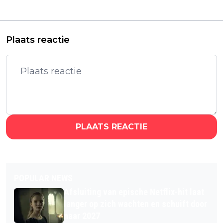
in vier afleveringen
aan epische serie over
volledig op
Julius Caesar
Plaats reactie
PLAATS REACTIE
POPULAR NEWS
Afsluiting van epische Netflix-hit laat
langer op zich wachten en schuift door
naar 2027