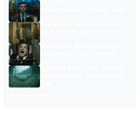
Bioscoopfilm weer érg populair op
Netflix na release van nieuwe 'Spider-
Man'
Genoten van 'The Last House'? Kijk dan
ook deze mysterieuze Netflix-thriller
Deze obscure, bloederige thriller zit
diep verstopt in de krochten van
Netflix
Spannende thriller 'Crawl' krijgt een
vervolg met Mason Gooding en Emily
Rudd
Meer artikelen