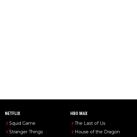
NETFLIX
HBO MAX
Squid Game
The Last of Us
Stranger Things
House of the Dragon