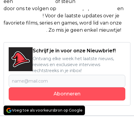
een
(virtuele) koffie
of steun
The Nerd Shepherd
door ons te volgen op
Facebook
,
X
,
Instagram
en
Google Nieuws
! Voor de laatste updates over je
favoriete films, series en games, word lid van onze
Facebook-groep
. Zo mis je geen enkel nieuwtje!
Schrijf je in voor onze Nieuwbrief!
Ontvang elke week het laatste nieuws,
reviews en exclusieve interviews
rechtstreeks in je inbox!
Abonneren
Voeg toe als voorkeursbron op Google
Vorig artikel
Volgend artikel
Deze Netflix-serie met
'The Count of Monte
David Tennant slokt je
Cristo'-maker werkt