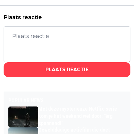
streamen
Plaats reactie
PLAATS REACTIE
POPULAR NEWS
Met deze mysterieuze Netflix-serie
kom je het weekend wel door: "érg
spannend!"
Gewelddadige actiefilm die doet