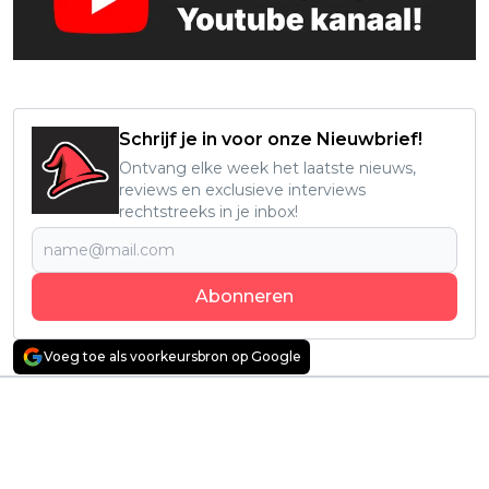
Schrijf je in voor onze Nieuwbrief!
Ontvang elke week het laatste nieuws,
reviews en exclusieve interviews
rechtstreeks in je inbox!
Abonneren
Voeg toe als voorkeursbron op Google
Vorig artikel
Volgend artikel
Dit is wanneer de
Explosieve
nieuwe 'Yellowstone'-
bioscoopfilm 'Nobody
serie met Kurt Russell
2' met Bob Odenkirk
is te streamen
binnenkort te