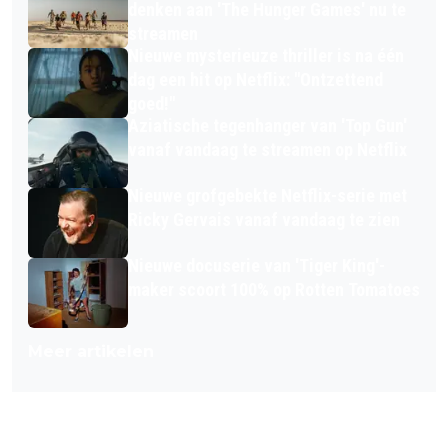
denken aan 'The Hunger Games' nu te
streamen
Nieuwe mysterieuze thriller is na één
dag een hit op Netflix: "Ontzettend
goed!"
Aziatische tegenhanger van 'Top Gun'
vanaf vandaag te streamen op Netflix
Nieuwe grofgebekte Netflix-serie met
Ricky Gervais vanaf vandaag te zien
Nieuwe docuserie van 'Tiger King'-
maker scoort 100% op Rotten Tomatoes
Meer artikelen