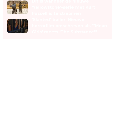
Dit is wanneer de nieuwe
'Yellowstone'-serie met Kurt
Russell is te streamen
'Slanted' trailer: Nieuwe
horrorfilm omschreven als "'Mean
Girls' meets 'The Substance'"