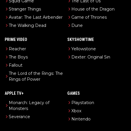
Squid Game
The Last of Us
Stranger Things
House of the Dragon
Avatar: The Last Airbender
Game of Thrones
The Walking Dead
Dune
PRIME VIDEO
SKYSHOWTIME
Reacher
Yellowstone
The Boys
Dexter: Original Sin
Fallout
The Lord of the Rings: The
Rings of Power
APPLE TV+
GAMES
Monarch: Legacy of
Playstation
Monsters
Xbox
Severance
Nintendo