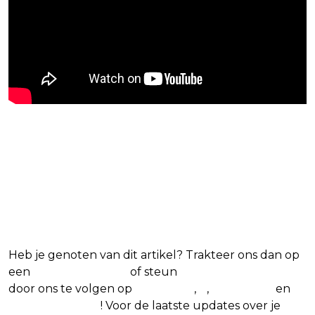
Blijf op de hoogte van jouw
favoriete Netflix-films en -
series
Heb je genoten van dit artikel? Trakteer ons dan op
een
(virtuele) koffie
of steun
The Nerd Shepherd
door ons te volgen op
Facebook
,
X
,
Instagram
en
Google Nieuws
! Voor de laatste updates over je