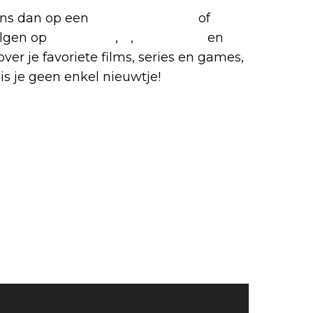
 ons dan op een
(virtuele) koffie
of
olgen op
Facebook
,
X
,
Instagram
en
over je favoriete films, series en games,
is je geen enkel nieuwtje!