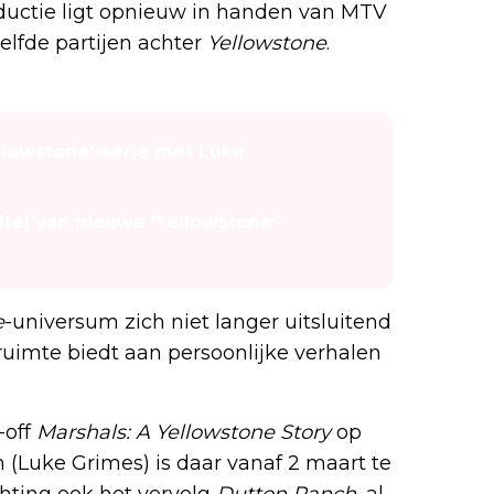
ductie ligt opnieuw in handen van MTV
elfde partijen achter
Yellowstone
.
ellowstone'-serie met Luke
titel van nieuwe 'Yellowstone'-
e
-universum zich niet langer uitsluitend
ruimte biedt aan persoonlijke verhalen
-off
Marshals: A Yellowstone Story
op
(Luke Grimes) is daar vanaf 2 maart te
chting ook het vervolg
Dutton Ranch
, al