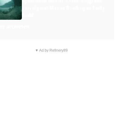
Spannende thriller 'Crawl' krijgt een
vervolg met Mason Gooding en Emily
Rudd
r artikelen
▼ Ad by Refinery89