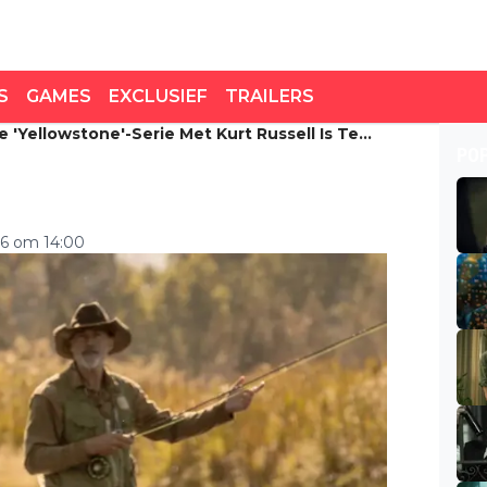
S
GAMES
EXCLUSIEF
TRAILERS
 'Yellowstone'-Serie Met Kurt Russell Is Te
Yellowstone'-serie met
PO
n
26 om 14:00