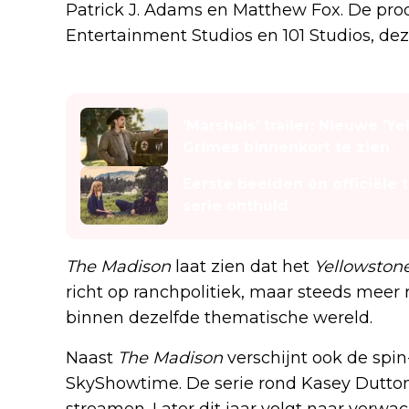
Patrick J. Adams en Matthew Fox. De pro
Entertainment Studios en 101 Studios, dez
Lees ook
'Marshals' trailer: Nieuwe 'Y
Grimes binnenkort te zien
Eerste beelden én officiële 
serie onthuld
The Madison
laat zien dat het
Yellowston
richt op ranchpolitiek, maar steeds meer 
binnen dezelfde thematische wereld.
Naast
The Madison
verschijnt ook de spin
SkyShowtime. De serie rond Kasey Dutton 
streamen. Later dit jaar volgt naar verwa