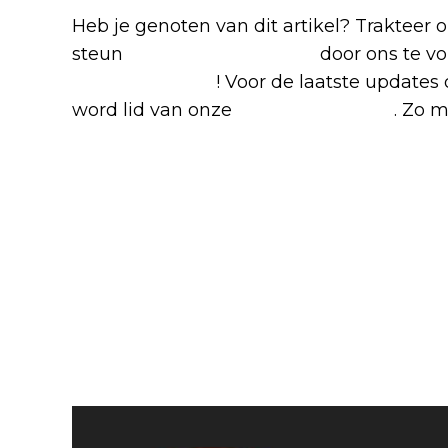
Heb je genoten van dit artikel? Trakteer
steun
The Nerd Shepherd
door ons te v
Google Nieuws
! Voor de laatste updates 
word lid van onze
Facebook-groep
. Zo m