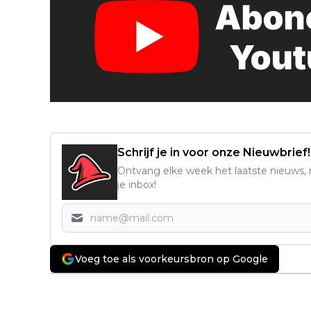
Schrijf je in voor onze Nieuwbrief!
Ontvang elke week het laatste nieuws, r
je inbox!
Voeg toe als voorkeursbron op Google
Vorig artikel
Michael Keaton maakt indruk met