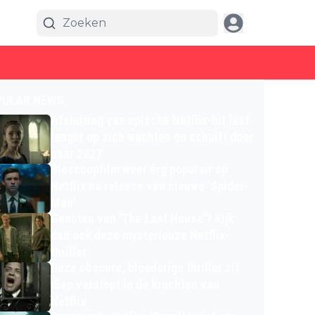
PULAR NEWS
Afsluiting van epische Netflix-hit laat
langer op zich wachten en schuift door
naar 2027
Bioscoopfilm weer érg populair op
Netflix na release van nieuwe 'Spider-
Man'
Genoten van 'The Last House'? Kijk
dan ook deze mysterieuze Netflix-
thriller
Deze obscure, bloederige thriller zit
diep verstopt in de krochten van
Netflix