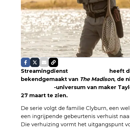
Streamingdienst
SkyShowtime
heeft d
bekendgemaakt van
The Madison
, de 
Yellowstone
-universum van maker Taylo
27 maart te zien.
De serie volgt de familie Clyburn, een we
een ingrijpende gebeurtenis verhuist naa
Die verhuizing vormt het uitgangspunt v