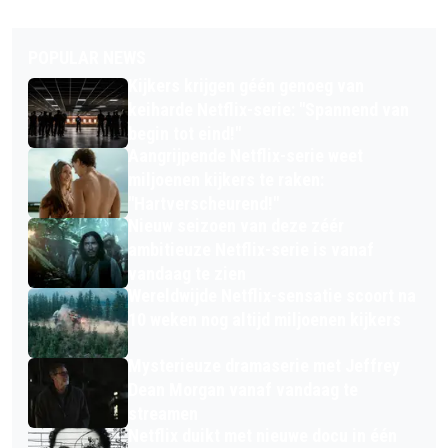
POPULAR NEWS
Kijkers krijgen géén genoeg van
keiharde Netflix-serie: "Spannend van
begin tot eind!"
Aangrijpende Netflix-serie weet
miljoenen kijkers te raken:
"Hartverscheurend!"
Nieuw seizoen van deze zéér
ambitieuze Netflix-serie is vanaf
vandaag te zien
Wereldwijde Netflix-sensatie scoort na
10 weken nog altijd miljoenen kijkers
Mysterieuze dramaserie met Jeffrey
Dean Morgan vanaf vandaag te
streamen
Netflix duikt met nieuwe docu in één