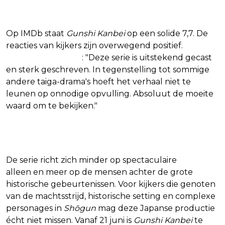
Op IMDb staat
Gunshi Kanbei
op een solide 7,7. De
reacties van kijkers zijn overwegend positief.
Een
gebruiker schrijft
: "Deze serie is uitstekend gecast
en sterk geschreven. In tegenstelling tot sommige
andere taiga-drama's hoeft het verhaal niet te
leunen op onnodige opvulling. Absoluut de moeite
waard om te bekijken."
Vanaf 21 juni te zien op Netflix
De serie richt zich minder op spectaculaire
actie
alleen en meer op de mensen achter de grote
historische gebeurtenissen. Voor kijkers die genoten
van de machtsstrijd, historische setting en complexe
personages in
Shōgun
mag deze Japanse productie
écht niet missen. Vanaf 21 juni is
Gunshi Kanbei
te