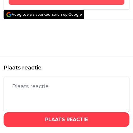
Voeg toe als voorkeursbron op Google
Vorig artikel
Volgend artikel
Recensie: 'Iron Lung' –
'The Valhalla
Verdwaald in een zee
Murders'-maker
van bloed
gestrikt voor
verfilming van 'Dead
by Daylight'
Plaats reactie
PLAATS REACTIE