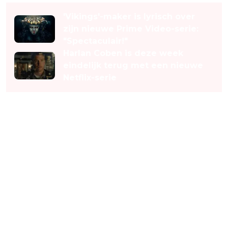
'Vikings'-maker is lyrisch over
zijn nieuwe Prime Video-serie:
"Spectaculair!"
Harlan Coben is deze week
eindelijk terug met een nieuwe
Netflix-serie