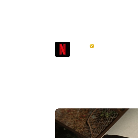
Netflix
@
netflix
·
Follow
The crime of the century. Th
American Manhunt: O.J. Si
29. Featuring new and candi
reexamines the true crime 
American culture.