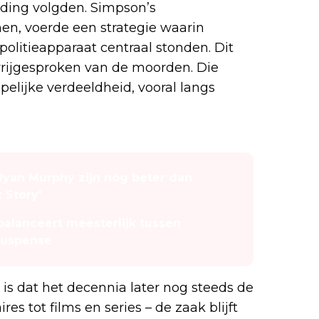
nding volgden. Simpson’s
n, voerde een strategie waarin
olitieapparaat centraal stonden. Dit
vrijgesproken van de moorden. Die
elijke verdeeldheid, vooral langs
Ryan Murphy zijn nóg beter dan
 Story'
 balanceert meesterlijk tussen
suspense
is dat het decennia later nog steeds de
 tot films en series – de zaak blijft