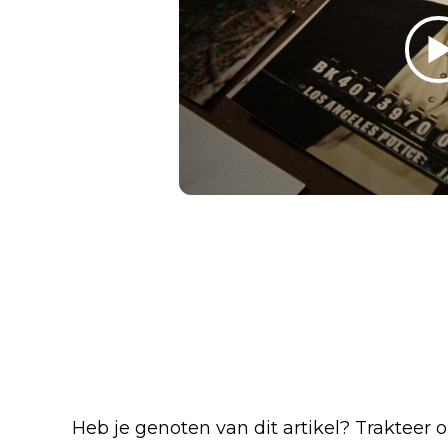
5:00 PM · Jan 17, 2025
2.4K
Reply
Copy li
Read 170 
Blijf op de hoogte van jouw favoriete N
Heb je genoten van dit artikel? Trakteer