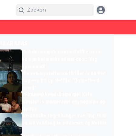
PULAR NEWS
Met deze mysterieuze Netflix-serie
kom je het weekend wel door: "érg
spannend!"
Nieuwe mysterieuze thriller is na één
dag een hit op Netflix: "Ontzettend
goed!"
Indrukwekkend drama met Kate
Winslet is momenteel érg populair op
Netflix
Aziatische tegenhanger van 'Top Gun'
vanaf vandaag te streamen op Netflix