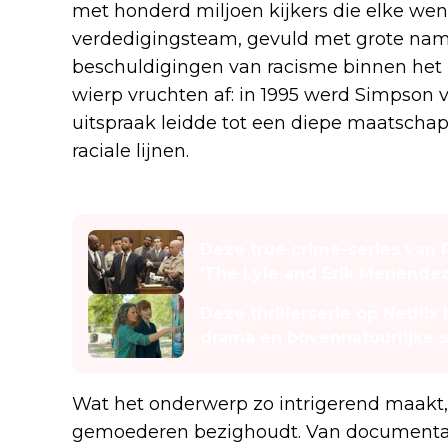
met honderd miljoen kijkers die elke we
verdedigingsteam, gevuld met grote name
beschuldigingen van racisme binnen het p
wierp vruchten af: in 1995 werd Simpson 
uitspraak leidde tot een diepe maatschapp
raciale lijnen.
Lees ook
Deze true crime-series van 
'The Lyle and Erik Menendez
Deze thrillerserie op Netflix
drama en bovennatuurlijke 
Wat het onderwerp zo intrigerend maakt, 
gemoederen bezighoudt. Van documentaires