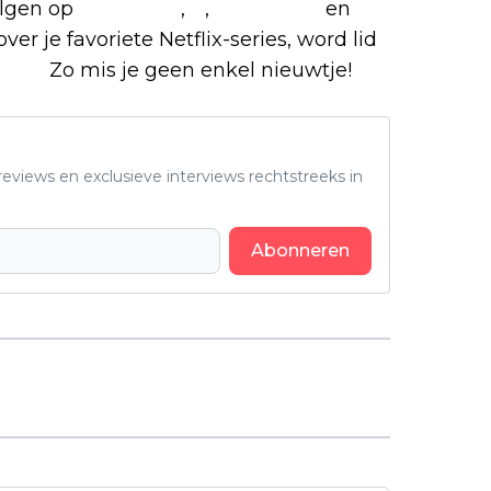
olgen op
Facebook
,
X
,
Instagram
en
ver je favoriete Netflix-series, word lid
roep
.
Zo mis je geen enkel nieuwtje!
eviews en exclusieve interviews rechtstreeks in
Abonneren
Volgend artikel
Nieuwe horrorfilm van Steven
Soderbergh wordt verteld vanuit
het perspectief van een geest