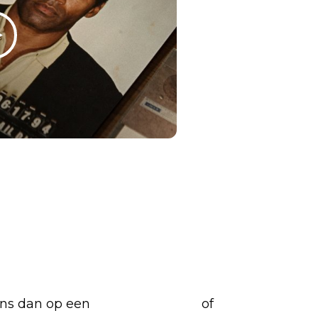
nk
replies
etflix-films en -series
 ons dan op een
(virtuele) koffie
of