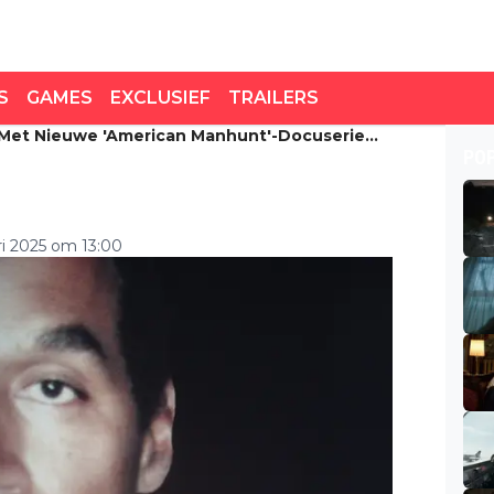
S
GAMES
EXCLUSIEF
TRAILERS
 Met Nieuwe 'American Manhunt'-Docuserie
et nieuwe 'American
PO
O.J. Simpson
ri 2025 om 13:00