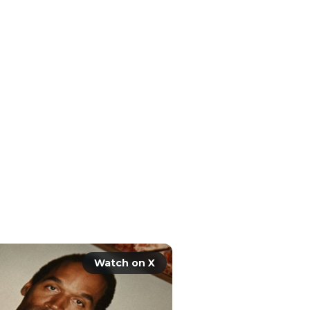
e hunt for the truth.

mpson premieres January 
d interviews, the series 
story that changed 
Watch on X