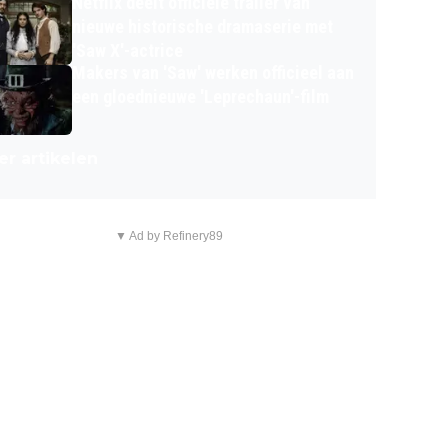
Netflix deelt officiële trailer van
nieuwe historische dramaserie met
'Saw X'-actrice
Makers van 'Saw' werken officieel aan
een gloednieuwe 'Leprechaun'-film
r artikelen
▼ Ad by Refinery89