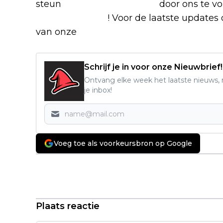
steun
The Nerd Shepherd
door ons te v
Google Nieuws
! Voor de laatste updates o
van onze
Alles over Netflix Facebook-g
Schrijf je in voor onze Nieuwbrief!
Ontvang elke week het laatste nieuws, r
je inbox!
Voeg toe als voorkeursbron op Google
Vorig artikel
Nieuw seizoen van Castlevania-
animatieserie 'Nocturne' vanaf
vandaag te zien op Netflix
Plaats reactie