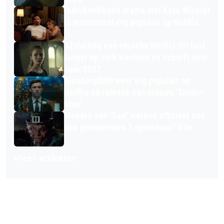
Indrukwekkend drama met Kate Winslet
is momenteel érg populair op Netflix
Afsluiting van epische Netflix-hit laat
langer op zich wachten en schuift door
naar 2027
Bioscoopfilm weer érg populair op
Netflix na release van nieuwe 'Spider-
Man'
Makers van 'Saw' werken officieel aan
een gloednieuwe 'Leprechaun'-film
Meer artikelen