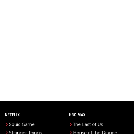
NETFLIX
HBO MAX
Squid Game
The Last of Us
Stranger Things
House of the Dragon