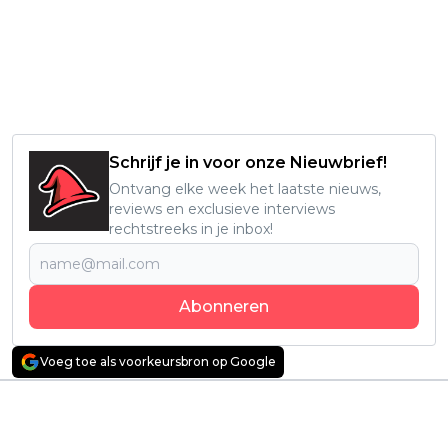
Schrijf je in voor onze Nieuwbrief!
Ontvang elke week het laatste nieuws,
reviews en exclusieve interviews
rechtstreeks in je inbox!
Abonneren
Voeg toe als voorkeursbron op Google
Vorig artikel
Volgend artikel
Apple TV+ onthult
'The Bear'-ster Ayo
eerste trailer van
Edebiri in beeld voor