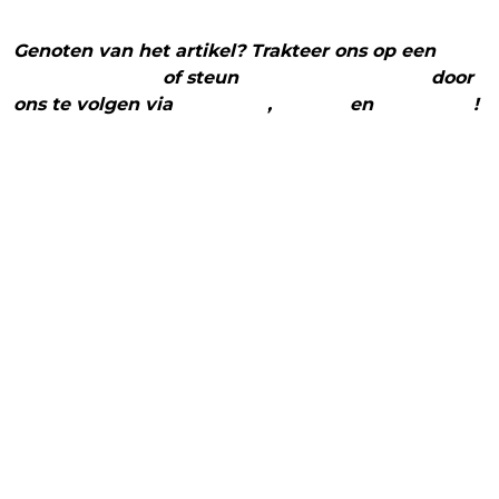
Genoten van het artikel? Trakteer ons op een
(virtuele) koffie
of steun
The Nerd Shepherd
door
ons te volgen via
Facebook
,
Twitter
en
Instagram
!