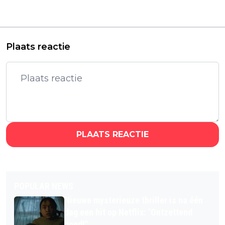
misdaadserie over
rol in vrouwelijke
moord op Abraham
'Pirates of the
Lincoln
Caribbean'-film
Plaats reactie
PLAATS REACTIE
POPULAR NEWS
Nieuwe mysterieuze thriller is na één
dag een hit op Netflix: "Ontzettend
goed!"