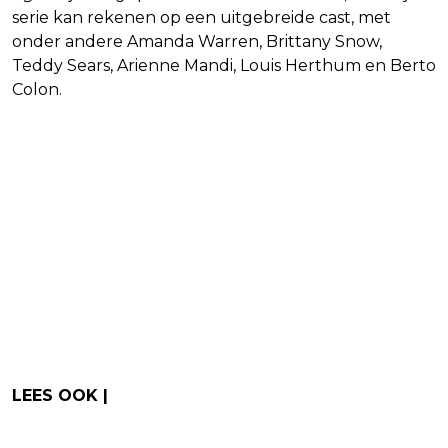
serie kan rekenen op een uitgebreide cast, met
onder andere Amanda Warren, Brittany Snow,
Teddy Sears, Arienne Mandi, Louis Herthum en Berto
Colon.
LEES OOK |
Animatiefilm uit 2023 vanaf
donderdag te streamen op Netflix