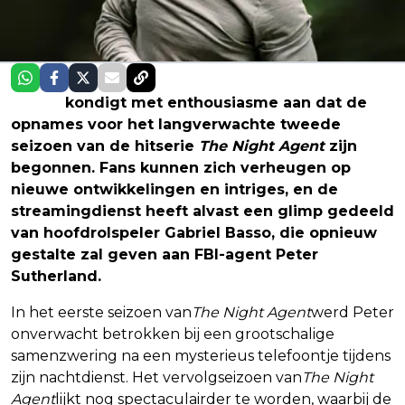
Netflix
kondigt met enthousiasme aan dat de
opnames voor het langverwachte tweede
seizoen van de hitserie
The Night Agent
zijn
begonnen. Fans kunnen zich verheugen op
nieuwe ontwikkelingen en intriges, en de
streamingdienst heeft alvast een glimp gedeeld
van hoofdrolspeler Gabriel Basso, die opnieuw
gestalte zal geven aan FBI-agent Peter
Sutherland.
In het eerste seizoen van
The Night Agent
werd Peter
onverwacht betrokken bij een grootschalige
samenzwering na een mysterieus telefoontje tijdens
zijn nachtdienst. Het vervolgseizoen van
The Night
Agent
lijkt nog spectaculairder te worden, waarbij de