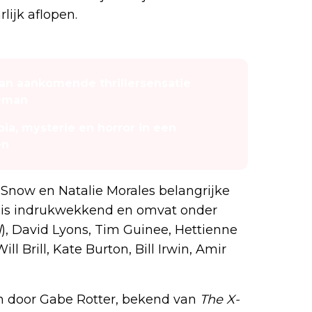
lijk aflopen.
 van aankomende thrillersensatie
teman
ia, mysterie en horror in een
en
 Snow en Natalie Morales belangrijke
urs is indrukwekkend en omvat onder
l
), David Lyons, Tim Guinee, Hettienne
l Brill, Kate Burton, Bill Irwin, Amir
n door Gabe Rotter, bekend van
The X-