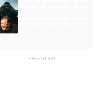
Aziatische tegenhanger van 'Top Gun'
vanaf vandaag te streamen op Netflix
Nieuwe grofgebekte Netflix-serie met
Ricky Gervais vanaf vandaag te zien
r artikelen
▼ Ad by Refinery89