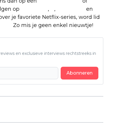
 ons dan op een
(virtuele) koffie
of
olgen op
Facebook
,
X
,
Instagram
en
ver je favoriete Netflix-series, word lid
roep.
Zo mis je geen enkel nieuwtje!
eviews en exclusieve interviews rechtstreeks in
Abonneren
Volgend artikel
Deze verborgen superheldenserie
op Netflix verdient een tweede
kans: "Spannend!"