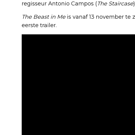
regisseur Antonio Campos (
The Staircase
The Beast in Me
is vanaf 13 november te z
eerste trailer.