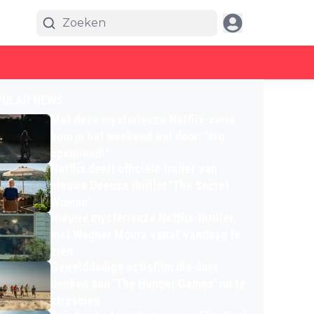
PULAR NEWS
Met deze mysterieuze Netflix-serie
kom je het weekend wel door: "érg
spannend!"
Netflix deelt officiële trailer van
nieuwe Deense thriller 'The Secret
Woman'
Nieuwe mysterieuze Netflix-thriller
met Wagner Moura vanaf vandaag te
zien
Gewelddadige actiefilm die doet
denken aan 'The Hunger Games' nu te
streamen