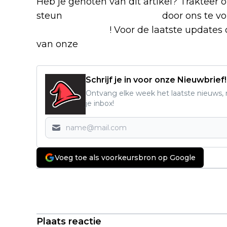
Heb je genoten van dit artikel? Trakteer
steun
The Nerd Shepherd
door ons te v
Google Nieuws
! Voor de laatste updates o
van onze
Alles over Netflix Facebook-g
Schrijf je in voor onze Nieuwbrief!
Ontvang elke week het laatste nieuws, r
je inbox!
Voeg toe als voorkeursbron op Google
Vorig artikel
Ice Cube laat van zich horen na
gigantisch Prime Video-flop: "De
regisseur was er niet"
Plaats reactie