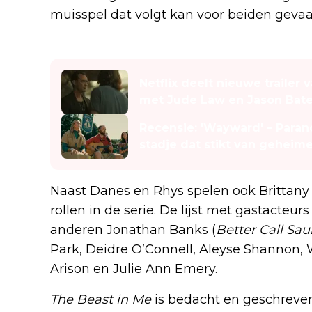
muisspel dat volgt kan voor beiden gevaar
Lees ook
Netflix deelt nieuwe trailer
met Jude Law en Jason Ba
Recensie: 'Wayward' – Parano
stadje dat stikt van geheim
Naast Danes en Rhys spelen ook Brittany
rollen in de serie. De lijst met gastacte
anderen Jonathan Banks (
Better Call Sau
Park, Deidre O’Connell, Aleyse Shannon, Wil
Arison en Julie Ann Emery.
The Beast in Me
is bedacht en geschreve