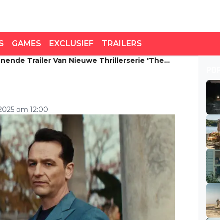
S
GAMES
EXCLUSIEF
TRAILERS
nnende Trailer Van Nieuwe Thrillerserie 'The
ende trailer van nieuwe
PO
 Me'
2025 om 12:00