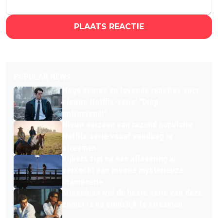
PLAATS REACTIE
POPULAR NEWS
Hoge scores en lovende reacties voor
nieuwe Netflix-serie: "Diep
ontroerend!"
Nieuw seizoen van razend populaire
Netflix-serie vanaf vandaag te
streamen
Kijkers zijn na één aflevering al
verkocht aan nieuwe mysterieuze
dramaserie
Misschien wel dé beste serie van deze
zomer is nu eindelijk te streamen