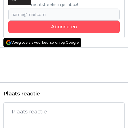
rechtstreeks in je inbox!
Abonneren
Voeg toe als voorkeursbron op Google
Vorig artikel
Volgend artikel
Nieuwe 'Sonic the
Keanu Reeves
Hedgehog'-film met
verovert Netflix met
Keanu Reeves nu te
keiharde actiefilm:
zien op Netflix
"Spectaculaire
achtbaanrit!"
Plaats reactie