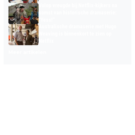
Volop vreugde bij Netflix-kijkers na
komst van historische dramaserie:
"Yess!"
Australische dramaserie met Hugo
Weaving is binnenkort te zien op
Netflix
Meer artikelen