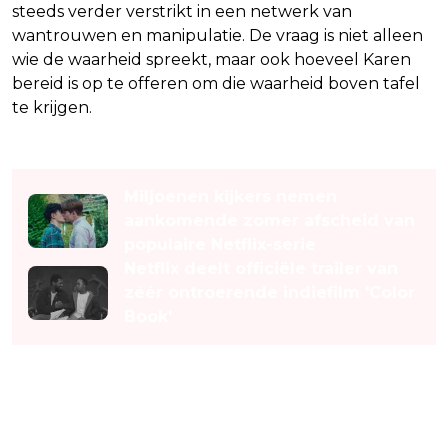
steeds verder verstrikt in een netwerk van
wantrouwen en manipulatie. De vraag is niet alleen
wie de waarheid spreekt, maar ook hoeveel Karen
bereid is op te offeren om die waarheid boven tafel
te krijgen.
Lees ook
Miljoenen kijkers nemen
aankomende zomer afscheid van
populaire Netflix-serie
Netflix deelt officiële trailer van
zéér ontroerende indiefilm 'Color
Book'
Vanaf 10 september te
streamen