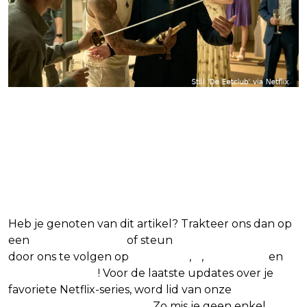
Blijf op de hoogte van jouw
favoriete Netflix-films en -
series
Heb je genoten van dit artikel? Trakteer ons dan op
een
(virtuele) koffie
of steun
The Nerd Shepherd
door ons te volgen op
Facebook
,
X
,
Instagram
en
Google Nieuws
! Voor de laatste updates over je
favoriete Netflix-series, word lid van onze
Alles over
Netflix Facebook-groep.
Zo mis je geen enkel