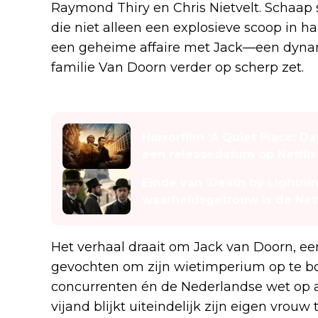
Raymond Thiry en Chris Nietvelt. Schaap 
die niet alleen een explosieve scoop in h
een geheime affaire met Jack—een dyna
familie Van Doorn verder op scherp zet.
Lees ook
Horrorfilm 'A Quiet Place: 
een releasedatum op Netflix
Einde van 'Death by Lightnin
waarheidsgetrouw is de Netf
Het verhaal draait om Jack van Doorn, een
gevochten om zijn wietimperium op te bou
concurrenten én de Nederlandse wet op a
vijand blijkt uiteindelijk zijn eigen vrouw