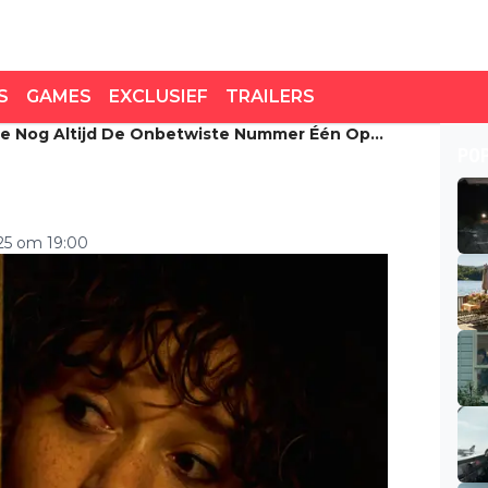
S
GAMES
EXCLUSIEF
TRAILERS
ie Nog Altijd De Onbetwiste Nummer Één Op
nog altijd de onbetwiste
PO
eweldig!"
25 om 19:00