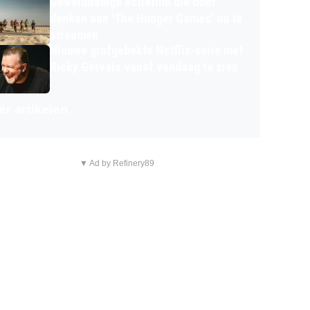
Gewelddadige actiefilm die doet
denken aan 'The Hunger Games' nu te
streamen
Nieuwe grofgebekte Netflix-serie met
Ricky Gervais vanaf vandaag te zien
r artikelen
▼ Ad by Refinery89