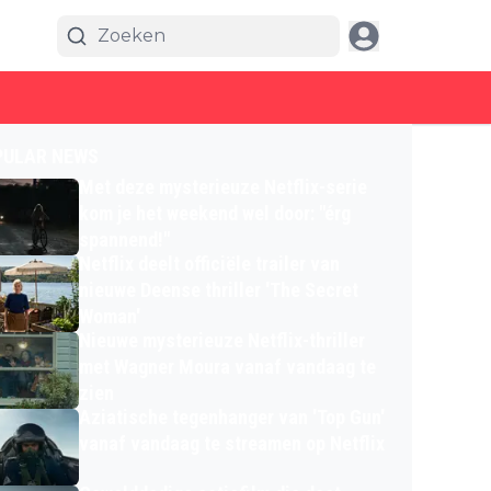
PULAR NEWS
Met deze mysterieuze Netflix-serie
kom je het weekend wel door: "érg
spannend!"
Netflix deelt officiële trailer van
nieuwe Deense thriller 'The Secret
Woman'
Nieuwe mysterieuze Netflix-thriller
met Wagner Moura vanaf vandaag te
zien
Aziatische tegenhanger van 'Top Gun'
vanaf vandaag te streamen op Netflix