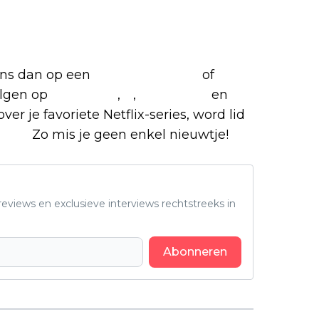
 ons dan op een
(virtuele) koffie
of
olgen op
Facebook
,
X
,
Instagram
en
ver je favoriete Netflix-series, word lid
roep.
Zo mis je geen enkel nieuwtje!
eviews en exclusieve interviews rechtstreeks in
Abonneren
Volgend artikel