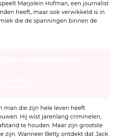
speelt Marjolein Hofman, een journalist
anden heeft, maar ook verwikkeld is in
miek die de spanningen binnen de
Day One' met Joseph Quinn heeft
g' uitgelegd: hoe
lix-serie?
 man die zijn hele leven heeft
wen. Hij wist jarenlang criminelen,
fstand te houden. Maar zijn grootste
 te zijn. Wanneer Betty ontdekt dat Jack