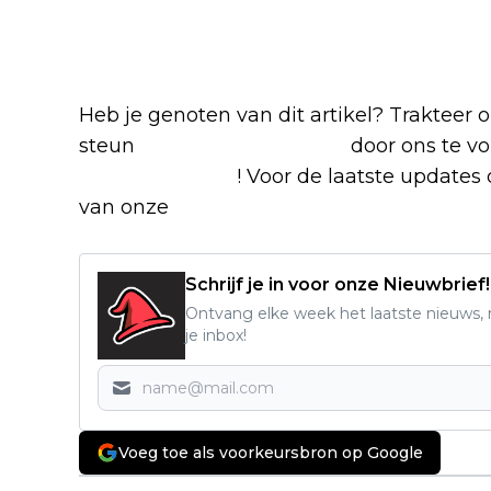
Heb je genoten van dit artikel? Trakteer
steun
The Nerd Shepherd
door ons te v
Google Nieuws
! Voor de laatste updates o
van onze
Alles over Netflix Facebook-g
Schrijf je in voor onze Nieuwbrief!
Ontvang elke week het laatste nieuws, r
je inbox!
Voeg toe als voorkeursbron op Google
Vorig artikel