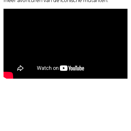
meer avonturen van de iconische mutanten.
Blijf op de hoogte van jouw
favoriete Netflix-films en -
series