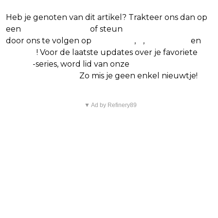
Heb je genoten van dit artikel? Trakteer ons dan op
een
(virtuele) koffie
of steun
The Nerd Shepherd
door ons te volgen op
Facebook
,
X
,
Instagram
en
Google
! Voor de laatste updates over je favoriete
Netflix
-series, word lid van onze
Alles over Netflix
Facebook-groep.
Zo mis je geen enkel nieuwtje!
▼ Ad by Refinery89