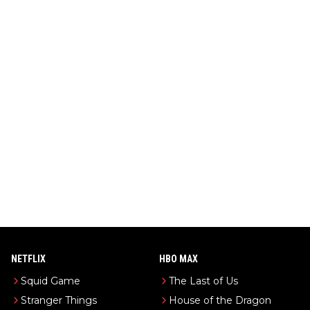
NETFLIX
HBO MAX
Squid Game
The Last of Us
Stranger Things
House of the Dragon