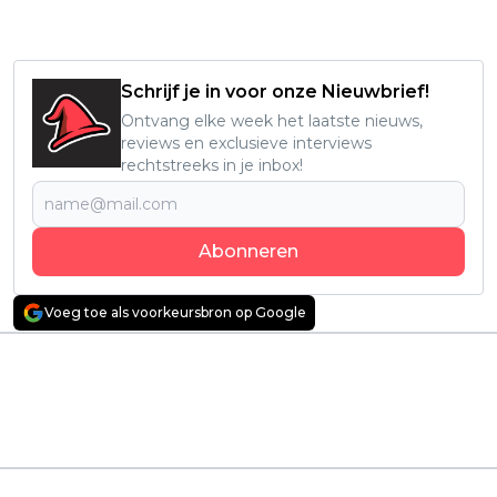
Schrijf je in voor onze Nieuwbrief!
Ontvang elke week het laatste nieuws,
reviews en exclusieve interviews
rechtstreeks in je inbox!
Abonneren
Voeg toe als voorkeursbron op Google
Vorig artikel
Volgend artikel
Nieuwe bioscoopfilm
Einde van 'Human
van Christopher Nolan
Vapor' uitgelegd:
wordt warm
Krijgt de Netflix-serie
ontvangen:
een tweede seizoen?
"Meesterwerk!"