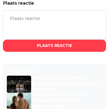
Plaats reactie
PLAATS REACTIE
POPULAR NEWS
Kijkers krijgen géén genoeg van
keiharde Netflix-serie: "Spannend van
begin tot eind!"
Aangrijpende Netflix-serie weet
miljoenen kijkers te raken:
"Hartverscheurend!"