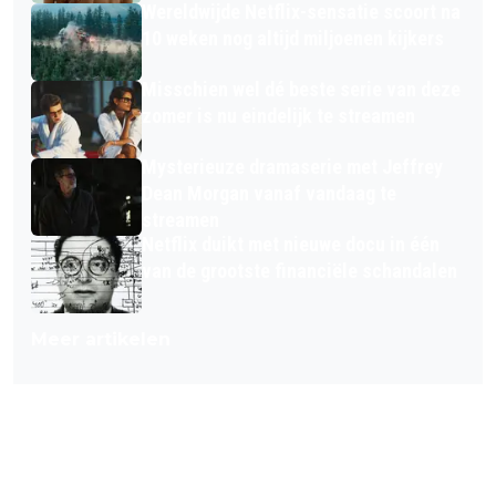
Wereldwijde Netflix-sensatie scoort na
10 weken nog altijd miljoenen kijkers
Misschien wel dé beste serie van deze
zomer is nu eindelijk te streamen
Mysterieuze dramaserie met Jeffrey
Dean Morgan vanaf vandaag te
streamen
Netflix duikt met nieuwe docu in één
van de grootste financiële schandalen
Meer artikelen