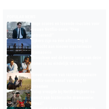
POPULAR NEWS
Hoge scores en lovende reacties voor
nieuwe Netflix-serie: "Diep
ontroerend!"
Kijkers zijn na één aflevering al
verkocht aan nieuwe mysterieuze
dramaserie
Misschien wel dé beste serie van deze
zomer is nu eindelijk te streamen
Nieuw seizoen van razend populaire
Netflix-serie vanaf vandaag te
streamen
Volop vreugde bij Netflix-kijkers na
komst van historische dramaserie:
"Yess!"
Gruwelijk dieet is de basis voor één