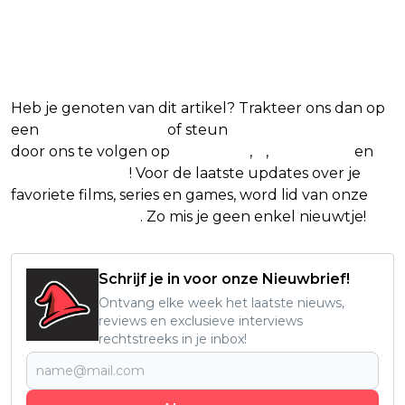
Blijf op de hoogte van jouw
favoriete films en series
Heb je genoten van dit artikel? Trakteer ons dan op
een
(virtuele) koffie
of steun
The Nerd Shepherd
door ons te volgen op
Facebook
,
X
,
Instagram
en
Google Nieuws
! Voor de laatste updates over je
favoriete films, series en games, word lid van onze
Facebook-groep
. Zo mis je geen enkel nieuwtje!
Schrijf je in voor onze Nieuwbrief!
Ontvang elke week het laatste nieuws,
reviews en exclusieve interviews
rechtstreeks in je inbox!