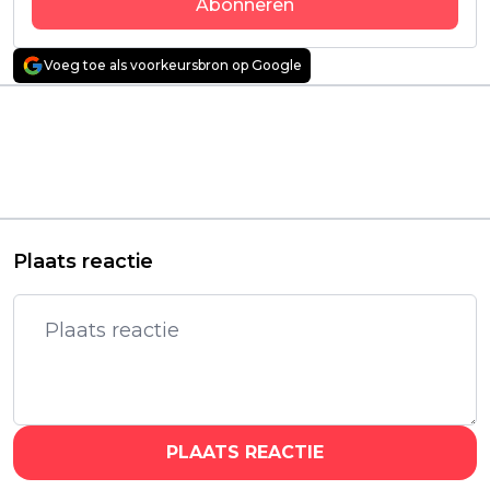
Abonneren
Voeg toe als voorkeursbron op Google
Vorig artikel
Volgend artikel
Nieuwe spannende
Recensie:
Netflix-serie wordt érg
'Frankenstein' – Het
goed ontvangen door
monster wordt
kijkers: "Goede serie!"
wederom nieuw
leven ingeblazen
Plaats reactie
PLAATS REACTIE