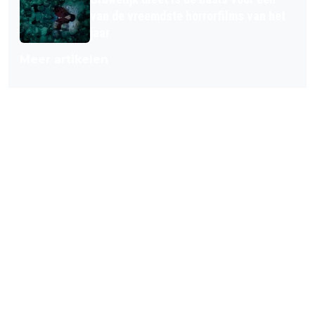
van de vreemdste horrorfilms van het
jaar
Meer artikelen