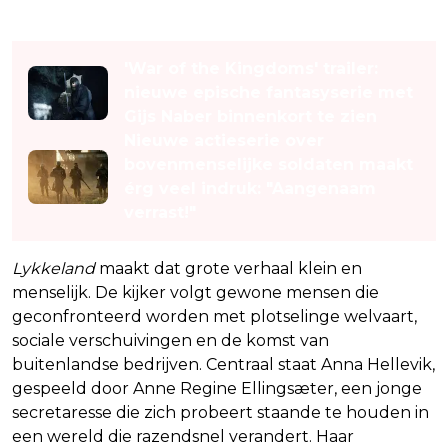
Lees ook
'War of the Kingdoms' trailer:
nieuwe epische fantasyserie met
Gijs Naber binnenkort te zien
Nieuwe actieserie over
bovenmenselijke soldaten maakt
érg veel indruk: "Aangenaam
verrast!"
Lykkeland
maakt dat grote verhaal klein en
menselijk. De kijker volgt gewone mensen die
geconfronteerd worden met plotselinge welvaart,
sociale verschuivingen en de komst van
buitenlandse bedrijven. Centraal staat Anna Hellevik,
gespeeld door Anne Regine Ellingsæter, een jonge
secretaresse die zich probeert staande te houden in
een wereld die razendsnel verandert. Haar