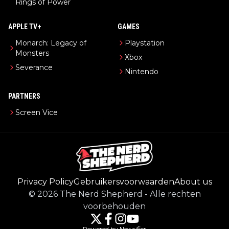
Rings of Power
APPLE TV+
GAMES
Monarch: Legacy of
Playstation
Monsters
Xbox
Severance
Nintendo
PARTNERS
Screen Vice
Privacy Policy
Gebruikersvoorwaarden
About us
©
2026
The Nerd Shepherd
-
Alle rechten
voorbehouden
Powered by Newsifier