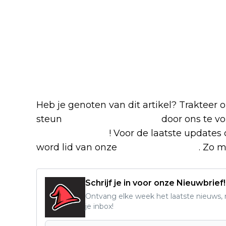
Blijf op de hoogte van jouw 
Heb je genoten van dit artikel? Trakteer
steun
The Nerd Shepherd
door ons te v
Google Nieuws
! Voor de laatste updates 
word lid van onze
Facebook-groep
. Zo m
Schrijf je in voor onze Nieuwbrief!
Ontvang elke week het laatste nieuws, r
je inbox!