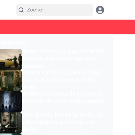
PULAR NEWS
Nieuwe seizoen van populaire Netflix-
serie valt in de smaak: "Was weer
genieten!"
Genoten van 'The Last House'? Kijk
dan ook deze mysterieuze Netflix-
thriller
Netflix pakt vandaag flink uit met de
komst van deze bekroonde dramafilm
Deze obscure, bloederige thriller zit
diep verstopt in de krochten van
Netflix