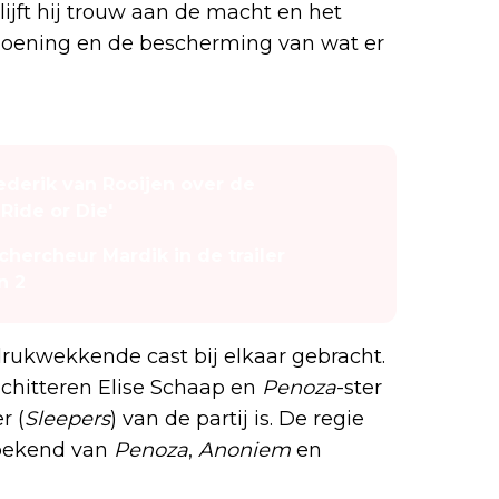
jft hij trouw aan de macht en het
erzoening en de bescherming van wat er
ederik van Rooijen over de
Ride or Die'
chercheur Mardik in de trailer
n 2
drukwekkende cast bij elkaar gebracht.
schitteren Elise Schaap en
Penoza
-ster
r (
Sleepers
) van de partij is. De regie
 bekend van
Penoza
,
Anoniem
en