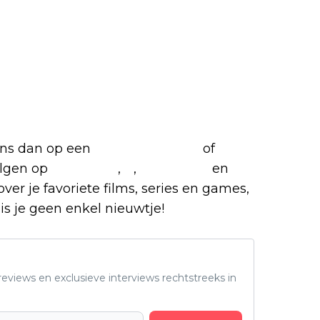
favoriete films en series
 ons dan op een
(virtuele) koffie
of
olgen op
Facebook
,
X
,
Instagram
en
over je favoriete films, series en games,
is je geen enkel nieuwtje!
eviews en exclusieve interviews rechtstreeks in