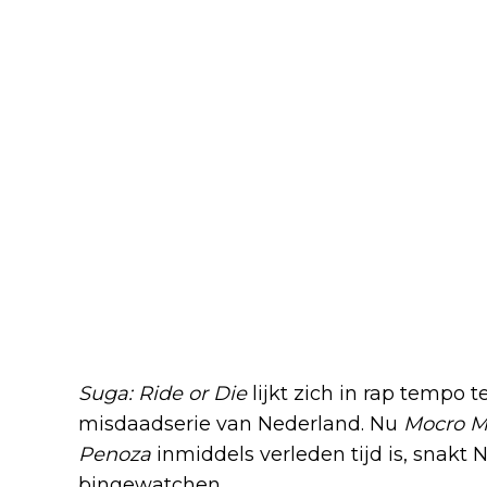
Krijgt 'Suga: Ride or Die' ee
Suga: Ride or Die
lijkt zich in rap tempo 
misdaadserie van Nederland. Nu
Mocro M
Penoza
inmiddels verleden tijd is, snakt
bingewatchen.