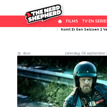
FILMS
TV EN SERIE
Startpagina
Series
Komt Er Een Seizoen 2 Va
Komt er een seizoen 2 van 
Prime Video?
door
Carlo van Remortel
zaterdag, 06 september