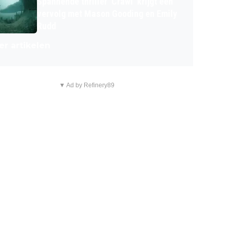
Spannende thriller 'Crawl' krijgt een
vervolg met Mason Gooding en Emily
Rudd
r artikelen
▼ Ad by Refinery89