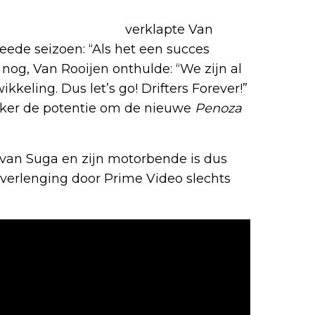
he Nerd Shepherd
verklapte Van
weede seizoen: “Als het een succes
r nog, Van Rooijen onthulde: “We zijn al
keling. Dus let’s go! Drifters Forever!”
zeker de potentie om de nieuwe
Penoza
van Suga en zijn motorbende is dus
n verlenging door Prime Video slechts