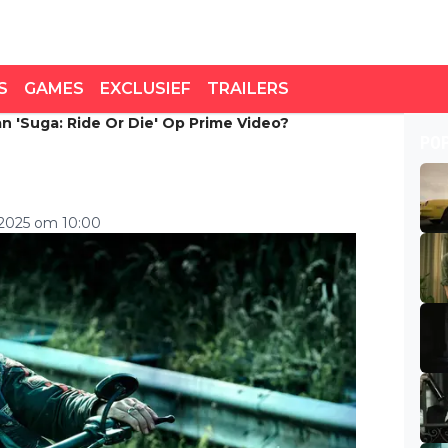
S
GAMES
EXCLUSIEF
TRAILERS
n 'Suga: Ride Or Die' Op Prime Video?
'Suga: Ride or Die' op
PO
 2025 om 10:00