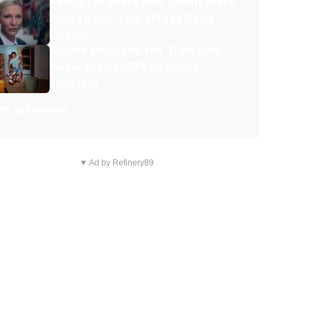
Netflix zet streep door Amerikaanse
'Squid Game' spin-off van David
Fincher
Nieuwe docuserie van 'Tiger King'-
maker scoort 100% op Rotten
Tomatoes
r artikelen
▼ Ad by Refinery89