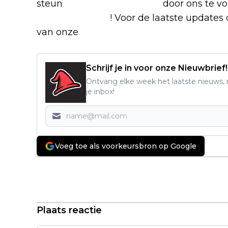
steun
The Nerd Shepherd
door ons te v
Google Nieuws
! Voor de laatste updates o
van onze
Alles over Netflix Facebook-g
Schrijf je in voor onze Nieuwbrief!
Ontvang elke week het laatste nieuws, r
je inbox!
Voeg toe als voorkeursbron op Google
Vorig artikel
'Masters of the Air'-acteur
topfavoriet bij de bookmakers als
nieuwe James Bond
Plaats reactie