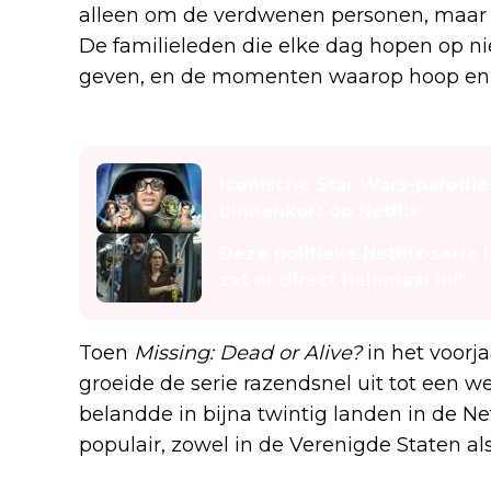
alleen om de verdwenen personen, maar 
De familieleden die elke dag hopen op n
geven, en de momenten waarop hoop en w
Lees ook
Iconische Star Wars-parodie
binnenkort op Netflix
Deze politieke Netflix-serie 
zat er direct helemaal in!"
Toen
Missing: Dead or Alive?
in het voorja
groeide de serie razendsnel uit tot een 
belandde in bijna twintig landen in de Ne
populair, zowel in de Verenigde Staten al