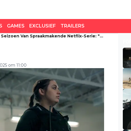
S
GAMES
EXCLUSIEF
TRAILERS
w Seizoen Van Spraakmakende Netflix-Serie: "In
seizoen van
PO
ie: "In scène gezet!"
025 om 11:00