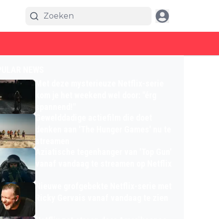
PULAR NEWS
Met deze mysterieuze Netflix-serie
kom je het weekend wel door: "érg
spannend!"
Gewelddadige actiefilm die doet
denken aan 'The Hunger Games' nu te
streamen
Aziatische tegenhanger van 'Top Gun'
vanaf vandaag te streamen op Netflix
Nieuwe grofgebekte Netflix-serie met
Ricky Gervais vanaf vandaag te zien