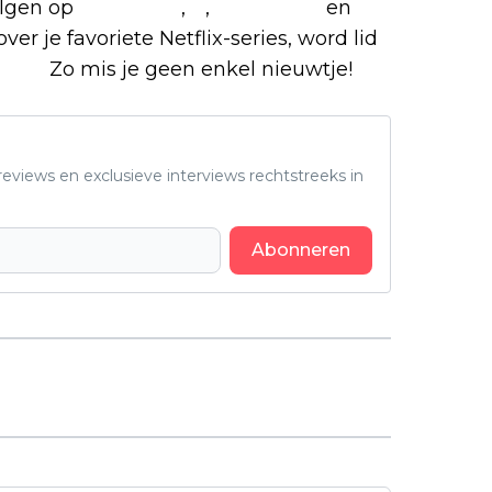
olgen op
Facebook
,
X
,
Instagram
en
ver je favoriete Netflix-series, word lid
roep.
Zo mis je geen enkel nieuwtje!
eviews en exclusieve interviews rechtstreeks in
Abonneren
Volgend artikel
Deze actieserie is hét bewijs dat
superhelden nog altijd
vernieuwend kunnen zijn