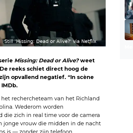
Mee
serie
Missing: Dead or Alive?
weet
De reeks schiet direct hoog de
zijn opvallend negatief. “In scène
p IMDb.
r het rechercheteam van het Richland
arolina. Wederom worden
die zich in real time voor de camera
n jonge vrouw die midden in de nacht
s is — zonder zijn telefoon,