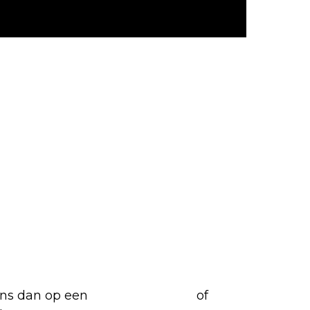
iete Netflix-films en -series
 ons dan op een
(virtuele) koffie
of