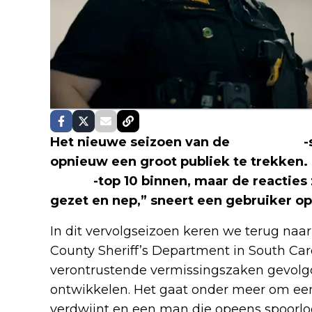
Het nieuwe seizoen van de
true crime
-
opnieuw een groot publiek te trekken. 
Netflix
-top 10 binnen, maar de reacties 
gezet en nep,” sneert een gebruiker o
In dit vervolgseizoen keren we terug naa
County Sheriff’s Department in South C
verontrustende vermissingszaken gevolgd 
ontwikkelen. Het gaat onder meer om ee
verdwijnt en een man die opeens spoorloo