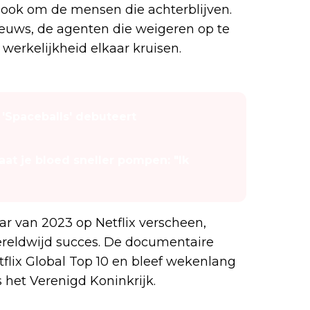
ook om de mensen die achterblijven.
ieuws, de agenten die weigeren op te
erkelijkheid elkaar kruisen.
 'Spaceballs' debuteert
laat je bloed sneller pompen: "Ik
ar van 2023 op Netflix verscheen,
wereldwijd succes. De documentaire
tflix Global Top 10 en bleef wekenlang
s het Verenigd Koninkrijk.