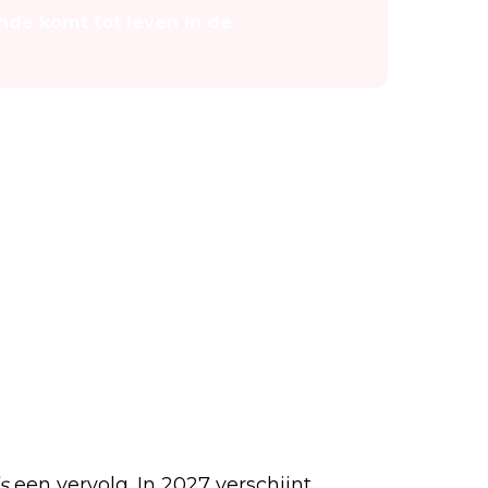
de komt tot leven in de
s
een vervolg. In 2027 verschijnt