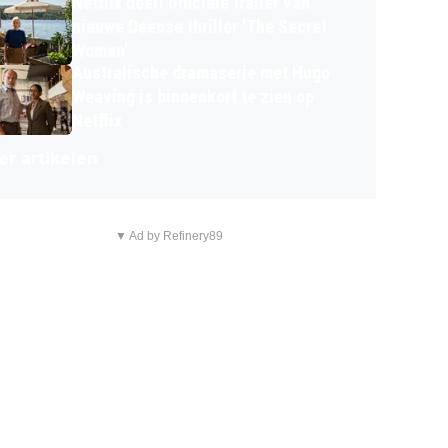
Netflix deelt officiële trailer van
nieuwe Deense thriller 'The Secret
Woman'
Australische dramaserie met Hugo
Weaving is binnenkort te zien op
Netflix
r artikelen
▼ Ad by Refinery89