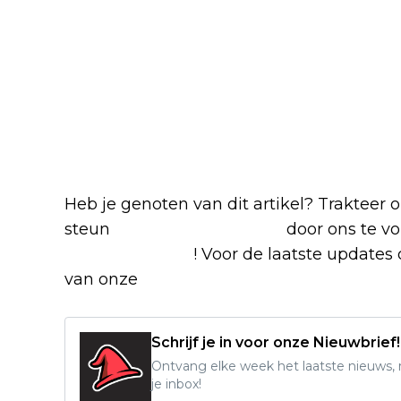
Blijf op de hoogte van jouw favor
Heb je genoten van dit artikel? Trakteer
steun
The Nerd Shepherd
door ons te v
Google Nieuws
! Voor de laatste updates o
van onze
Alles over Netflix Facebook-g
Schrijf je in voor onze Nieuwbrief!
Ontvang elke week het laatste nieuws, r
je inbox!