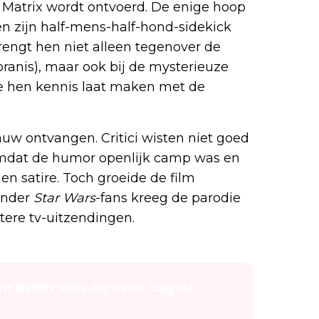
Matrix wordt ontvoerd. De enige hoop
 en zijn half-mens-half-hond-sidekick
engt hen niet alleen tegenover de
ranis), maar ook bij de mysterieuze
ie hen kennis laat maken met de
auw ontvangen. Critici wisten niet goed
omdat de humor openlijk camp was en
n satire. Toch groeide de film
 onder
Star Wars
-fans kreeg de parodie
tere tv-uitzendingen.
 Netflix volledig over: "zag de