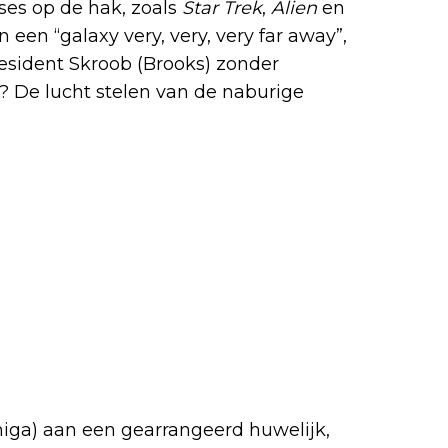
es op de hak, zoals
Star Trek
,
Alien
en
in een “galaxy very, very, very far away”,
sident Skroob (Brooks) zonder
g? De lucht stelen van de naburige
iga) aan een gearrangeerd huwelijk,