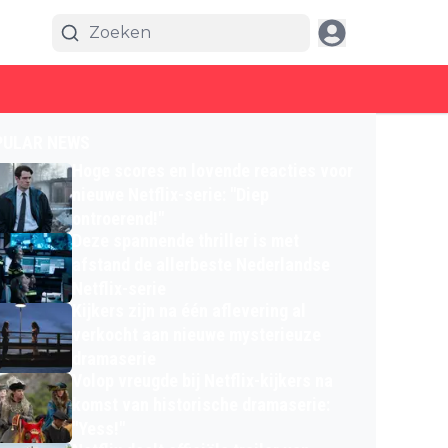
PULAR NEWS
Hoge scores en lovende reacties voor
nieuwe Netflix-serie: "Diep
ontroerend!"
Deze spannende thriller is met
afstand de allerbeste Nederlandse
Netflix-serie
Kijkers zijn na één aflevering al
verkocht aan nieuwe mysterieuze
dramaserie
Volop vreugde bij Netflix-kijkers na
komst van historische dramaserie:
"Yess!"