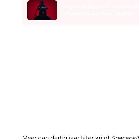
Angstaanjagende stadslegen
officiële trailer van 'Pig Hill'
Een vervolg in de maak
Meer dan dertig jaar later krijgt
Spaceball