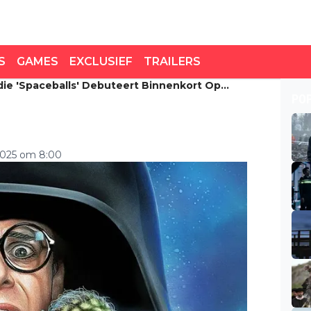
S
GAMES
EXCLUSIEF
TRAILERS
die 'Spaceballs' Debuteert Binnenkort Op
ie 'Spaceballs' debuteert
PO
2025 om 8:00