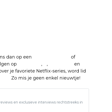
iete Netflix-films en -series
 ons dan op een
(virtuele) koffie
of
olgen op
Facebook
,
X
,
Instagram
en
ver je favoriete Netflix-series, word lid
roep.
Zo mis je geen enkel nieuwtje!
eviews en exclusieve interviews rechtstreeks in