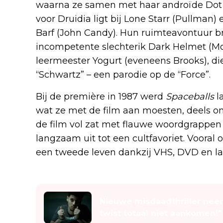
waarna ze samen met haar androïde Dot 
voor Druidia ligt bij Lone Starr (Pullman)
Barf (John Candy). Hun ruimteavontuur br
incompetente slechterik Dark Helmet (Mo
leermeester Yogurt (eveneens Brooks), d
“Schwartz” – een parodie op de “Force”.
Bij de première in 1987 werd
Spaceballs
l
wat ze met de film aan moesten, deels 
de film vol zat met flauwe woordgrappen e
langzaam uit tot een cultfavoriet. Vooral
een tweede leven dankzij VHS, DVD en la
Lees ook
Nieuwe misdaadthriller neemt
twist totaal niet aankomen!"