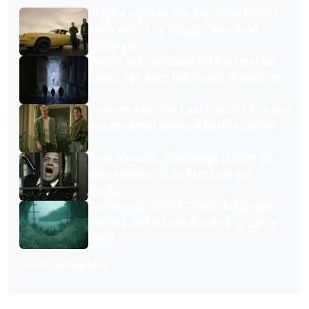
Nieuwe seizoen van populaire Netflix-
serie valt in de smaak: "Was weer
genieten!"
Netflix pakt vandaag flink uit met de
komst van deze bekroonde dramafilm
Genoten van 'The Last House'? Kijk dan
ook deze mysterieuze Netflix-thriller
Deze obscure, bloederige thriller zit
diep verstopt in de krochten van
Netflix
Spannende thriller 'Crawl' krijgt een
vervolg met Mason Gooding en Emily
Rudd
Meer artikelen