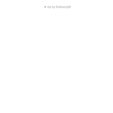
▼ Ad by Refinery89
Blijf op de hoogte van jouw
favoriete Netflix-films en -
series