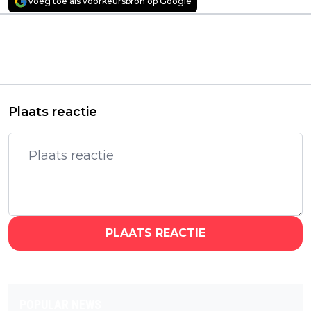
Voeg toe als voorkeursbron op Google
Vorig artikel
Volgend artikel
Netflix onthult in
Trump keert zich
nieuwe teaser de
tegen Netflix-deal
schurken van 'One
met Warner Bros. en
Piece' seizoen 2
kiest kant Paramount
Plaats reactie
PLAATS REACTIE
POPULAR NEWS