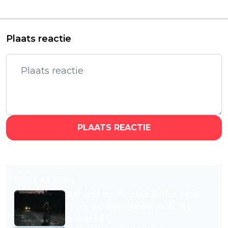
eerste trailer te
pakken
Plaats reactie
PLAATS REACTIE
POPULAR NEWS
Met deze mysterieuze Netflix-serie
kom je het weekend wel door: "érg
spannend!"