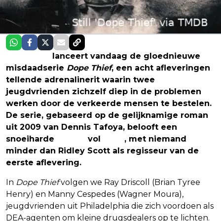
Apple TV+
lanceert vandaag de gloednieuwe
misdaadserie
Dope Thief
, een acht afleveringen
tellende adrenalinerit waarin twee
jeugdvrienden zichzelf diep in de problemen
werken door de verkeerde mensen te bestelen.
De serie, gebaseerd op de gelijknamige roman
uit 2009 van Dennis Tafoya, belooft een
snoeiharde
thriller
vol
actie
, met niemand
minder dan Ridley Scott als regisseur van de
eerste aflevering.
In
Dope Thief
volgen we Ray Driscoll (Brian Tyree
Henry) en Manny Cespedes (Wagner Moura),
jeugdvrienden uit Philadelphia die zich voordoen als
DEA-agenten om kleine drugsdealers op te lichten.