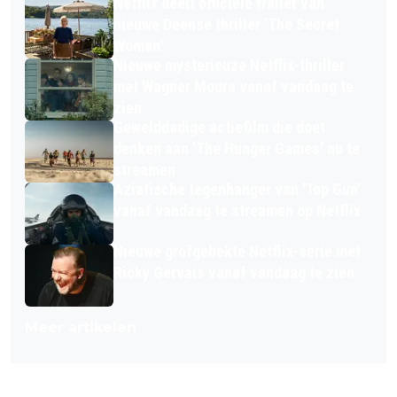
Netflix deelt officiële trailer van
nieuwe Deense thriller 'The Secret
Woman'
Nieuwe mysterieuze Netflix-thriller
met Wagner Moura vanaf vandaag te
zien
Gewelddadige actiefilm die doet
denken aan 'The Hunger Games' nu te
streamen
Aziatische tegenhanger van 'Top Gun'
vanaf vandaag te streamen op Netflix
Nieuwe grofgebekte Netflix-serie met
Ricky Gervais vanaf vandaag te zien
Meer artikelen