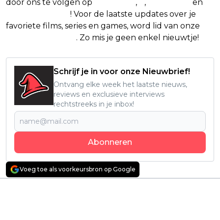
door ons te volgen op
Facebook
,
X
,
Instagram
en
Google Nieuws
! Voor de laatste updates over je
favoriete films, series en games, word lid van onze
Facebook-groep
. Zo mis je geen enkel nieuwtje!
Schrijf je in voor onze Nieuwbrief!
Ontvang elke week het laatste nieuws,
reviews en exclusieve interviews
rechtstreeks in je inbox!
Abonneren
Voeg toe als voorkeursbron op Google
Vorig artikel
Volgend artikel
Apple TV+ verlengt
Nieuwe Stephen
‘Ted Lasso’ met een
King-verfilming van
vierde seizoen
Mike Flanagan heeft