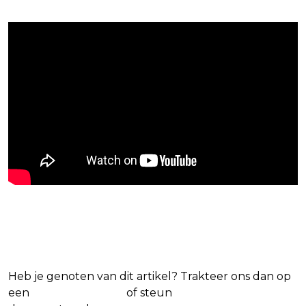
Blijf op de hoogte van jouw favoriete films
en series
Heb je genoten van dit artikel? Trakteer ons dan op
een
(virtuele) koffie
of steun
The Nerd Shepherd