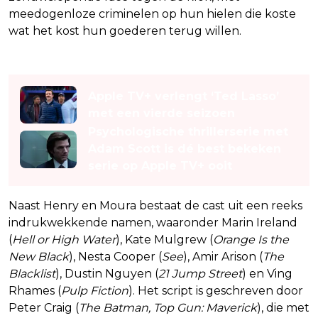
meedogenloze criminelen op hun hielen die koste
wat het kost hun goederen terug willen.
Lees ook
Apple TV+ verlengt ‘Ted Lasso’
met een vierde seizoen
Psychologische thrillerserie met
Adam Scott is dé best bekeken
serie op Apple TV+ ooit
Naast Henry en Moura bestaat de cast uit een reeks
indrukwekkende namen, waaronder Marin Ireland
(
Hell or High Water
), Kate Mulgrew (
Orange Is the
New Black
), Nesta Cooper (
See
), Amir Arison (
The
Blacklist
), Dustin Nguyen (
21 Jump Street
) en Ving
Rhames (
Pulp Fiction
). Het script is geschreven door
Peter Craig (
The Batman, Top Gun: Maverick
), die met