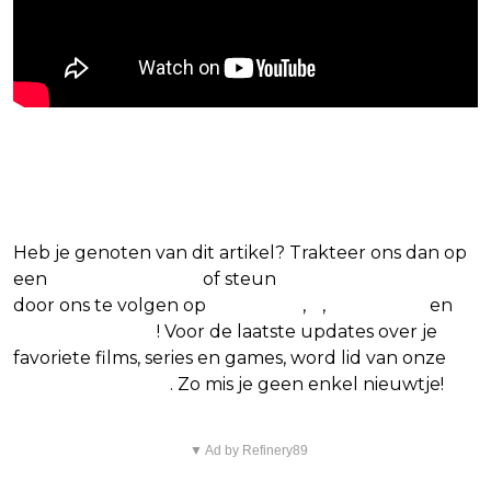
Blijf op de hoogte van jouw favoriete films
en series
Heb je genoten van dit artikel? Trakteer ons dan op
een
(virtuele) koffie
of steun
The Nerd Shepherd
door ons te volgen op
Facebook
,
X
,
Instagram
en
Google Nieuws
! Voor de laatste updates over je
favoriete films, series en games, word lid van onze
Facebook-groep
. Zo mis je geen enkel nieuwtje!
▼ Ad by Refinery89