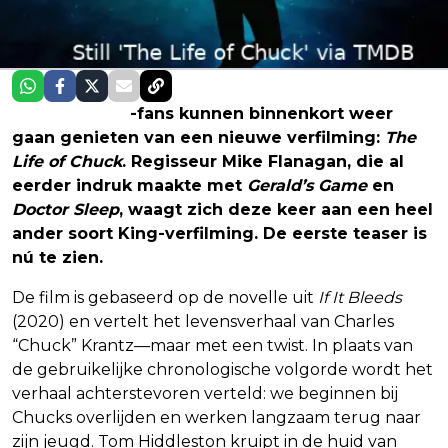
Stephen King
-fans kunnen binnenkort weer
gaan genieten van een nieuwe verfilming:
The
Life of Chuck
. Regisseur Mike Flanagan, die al
eerder indruk maakte met
Gerald’s Game
en
Doctor Sleep
, waagt zich deze keer aan een heel
ander soort King-verfilming. De eerste teaser is
nú te zien.
De film is gebaseerd op de novelle uit
If It Bleeds
(2020) en vertelt het levensverhaal van Charles
“Chuck” Krantz—maar met een twist. In plaats van
de gebruikelijke chronologische volgorde wordt het
verhaal achterstevoren verteld: we beginnen bij
Chucks overlijden en werken langzaam terug naar
zijn jeugd. Tom Hiddleston kruipt in de huid van