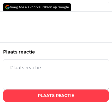
Voeg toe als voorkeursbron op Google
Vorig artikel
Volgend artikel
Keiharde misdaadserie
Einde van Britse
met Brian Tyree
dramaserie
Henry en Wagner
'Adolescence' op
Moura vanaf vandaag
Netflix uitgelegd
te zien
Plaats reactie
PLAATS REACTIE