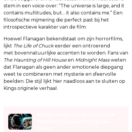
stem in een voice-over: “The universe is large, and it
contains multitudes, but… it also contains me.” Een
filosofische mijmering die perfect past bij het
introspectieve karakter van de film.
Hoewel Flanagan bekendstaat om zijn horrorfilms,
lijkt
The Life of Chuck
eerder een ontroerend
drama
met bovennatuurlijke accenten te worden. Fans van
The Haunting of Hill House
en
Midnight Mass
weten
dat Flanagan als geen ander emotionele diepgang
weet te combineren met mysterie en sfeervolle
beelden. Die stijl lijkt hier naadloos aan te sluiten op
Kings originele verhaal.
Lees ook
Netflix werkt aan gloednieuwe
Stephen King-verfilming van
'Cujo'