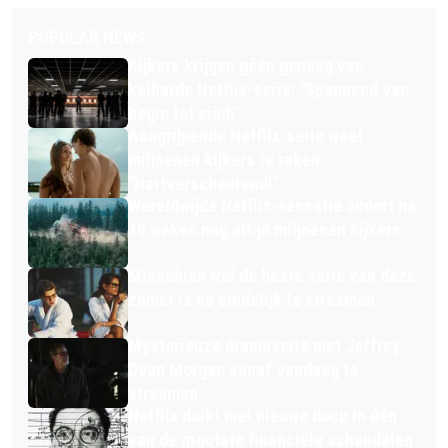
POPULAR NEWS
Kijkers krijgen géén genoeg van
keiharde Netflix-serie: "Spannend van
begin tot eind!"
Aangrijpende Netflix-serie weet
miljoenen kijkers te raken:
"Hartverscheurend!"
Wereldwijde Netflix-sensatie scoort na
10 weken nog altijd miljoenen kijkers
Misschien wel dé beste serie van deze
zomer is nu eindelijk te streamen
Mysterieuze dramaserie met Jeffrey
Dean Morgan vanaf vandaag te
streamen
Netflix duikt met nieuwe docu in één
van de grootste financiële schandalen