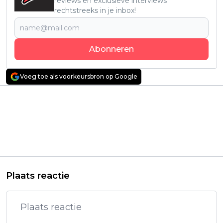
reviews en exclusieve interviews
rechtstreeks in je inbox!
Abonneren
Voeg toe als voorkeursbron op Google
Vorig artikel
Volgend artikel
Disney zet live-action
Is Verdansk de
'Tangled'-remake on
redding voor
hold na
Warzone? Call of Duty
tegenvallende
beleeft heropleving
prestaties van 'Snow
met recordaantal
White'
spelers
Plaats reactie