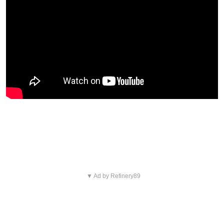
Blijf op de hoogte van jouw favoriete
Netflix-films en -series
▼ Ad by Refinery89