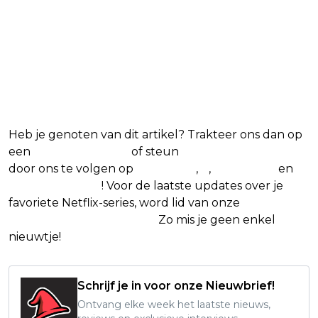
Heb je genoten van dit artikel? Trakteer ons dan op
een
(virtuele) koffie
of steun
The Nerd Shepherd
door ons te volgen op
Facebook
,
X
,
Instagram
en
Google Nieuws
! Voor de laatste updates over je
favoriete Netflix-series, word lid van onze
Alles over
Netflix Facebook-groep
.
Zo mis je geen enkel
nieuwtje!
Schrijf je in voor onze Nieuwbrief!
Ontvang elke week het laatste nieuws,