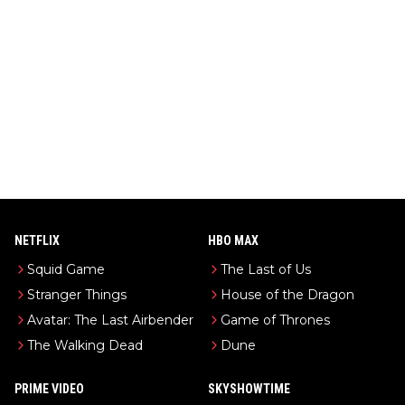
NETFLIX
HBO MAX
Squid Game
The Last of Us
Stranger Things
House of the Dragon
Avatar: The Last Airbender
Game of Thrones
The Walking Dead
Dune
PRIME VIDEO
SKYSHOWTIME