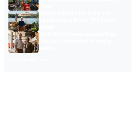
"Yess!"
Netflix deelt officiële trailer van
nieuwe Deense thriller 'The Secret
Woman'
Australische dramaserie met Hugo
Weaving is binnenkort te zien op
Netflix
Meer artikelen