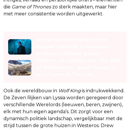
die
Game of Thrones
zo sterk maakten, maar hier
met meer consistentie worden uitgewerkt.
Lees ook
Nieuw seizoen 'House of the
Dragon' eindelijk in aantocht:
productie officieel gestart
Waarom de release van 'The War
of the Rohirrim' goed nieuws is
voor Game of Thrones
Ook de wereldbouw in
Wolf King
is indrukwekkend.
De Zeven Rijken van Lyssia worden geregeerd door
verschillende Werelords (leeuwen, beren, zwijnen),
elk met hun eigen agenda’s. Dit zorgt voor een
dynamisch politiek landschap, vergelijkbaar met de
strijd tussen de grote huizen in Westeros. Drew