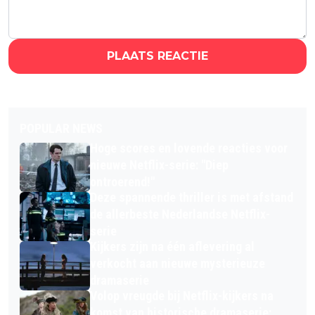
PLAATS REACTIE
POPULAR NEWS
Hoge scores en lovende reacties voor
nieuwe Netflix-serie: "Diep
ontroerend!"
Deze spannende thriller is met afstand
de allerbeste Nederlandse Netflix-
serie
Kijkers zijn na één aflevering al
verkocht aan nieuwe mysterieuze
dramaserie
Volop vreugde bij Netflix-kijkers na
komst van historische dramaserie: