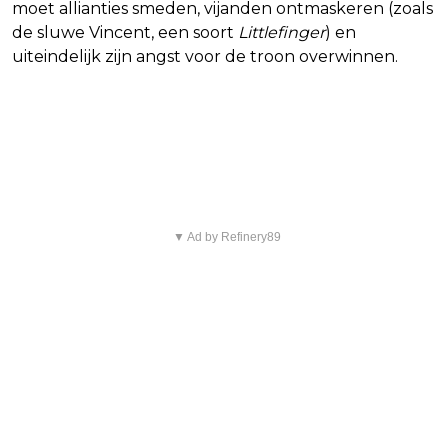
moet allianties smeden, vijanden ontmaskeren (zoals
de sluwe Vincent, een soort
Littlefinger
) en
uiteindelijk zijn angst voor de troon overwinnen.
Een must-watch voor fantasy-
fans
▼ Ad by Refinery89