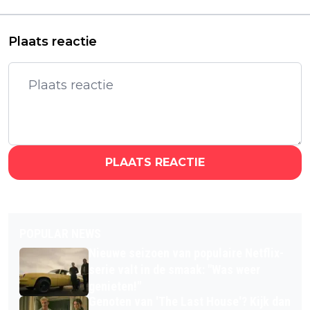
Netflix
Plaats reactie
PLAATS REACTIE
POPULAR NEWS
Nieuwe seizoen van populaire Netflix-
serie valt in de smaak: "Was weer
genieten!"
Genoten van 'The Last House'? Kijk dan