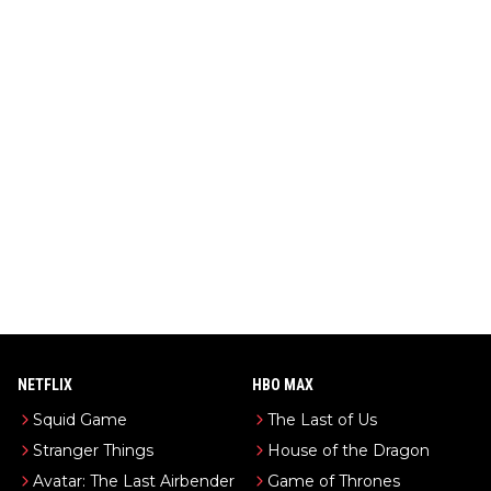
NETFLIX
HBO MAX
Squid Game
The Last of Us
Stranger Things
House of the Dragon
Avatar: The Last Airbender
Game of Thrones