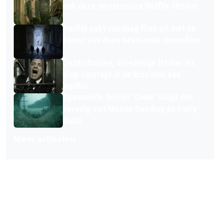
ook deze mysterieuze Netflix-thriller
Netflix pakt vandaag flink uit met de
komst van deze bekroonde dramafilm
Deze obscure, bloederige thriller zit
diep verstopt in de krochten van
Netflix
Spannende thriller 'Crawl' krijgt een
vervolg met Mason Gooding en Emily
Rudd
Meer artikelen