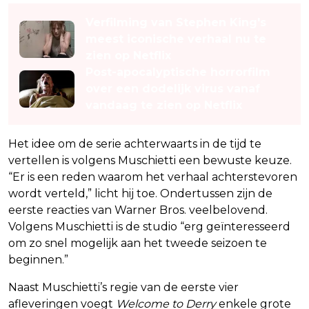
Verfilming van Stephen King's
meest iconische verhaal nu te
zien op Netflix
Post-apocalyptische horrorfilm
over een dodelijk virus vanaf
vandaag te zien op Netflix
Het idee om de serie achterwaarts in de tijd te
vertellen is volgens Muschietti een bewuste keuze.
“Er is een reden waarom het verhaal achterstevoren
wordt verteld,” licht hij toe. Ondertussen zijn de
eerste reacties van Warner Bros. veelbelovend.
Volgens Muschietti is de studio “erg geïnteresseerd
om zo snel mogelijk aan het tweede seizoen te
beginnen.”
Naast Muschietti’s regie van de eerste vier
afleveringen voegt
Welcome to Derry
enkele grote