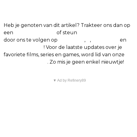
en series
Heb je genoten van dit artikel? Trakteer ons dan op
een
(virtuele) koffie
of steun
The Nerd Shepherd
door ons te volgen op
Facebook
,
X
,
Instagram
en
Google Nieuws
! Voor de laatste updates over je
favoriete films, series en games, word lid van onze
Facebook-groep
. Zo mis je geen enkel nieuwtje!
▼ Ad by Refinery89