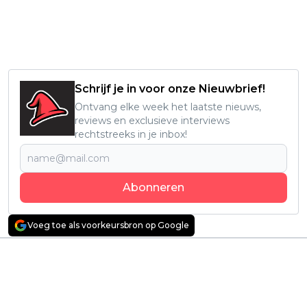
Schrijf je in voor onze Nieuwbrief!
Ontvang elke week het laatste nieuws,
reviews en exclusieve interviews
rechtstreeks in je inbox!
Abonneren
Voeg toe als voorkeursbron op Google
Vorig artikel
Volgend artikel
Post-apocalyptische
Nieuwe Franse
horrorfilm over een
actiethriller 'Ad Vitam'
dodelijk virus vanaf
vanaf vandaag te zien
vandaag te zien op
op Netflix