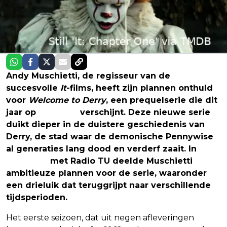
Andy Muschietti, de regisseur van de
succesvolle
It
-films, heeft zijn plannen onthuld
voor
Welcome to Derry
, een prequelserie die dit
jaar op
HBO Max
verschijnt. Deze nieuwe serie
duikt dieper in de duistere geschiedenis van
Derry, de stad waar de demonische Pennywise
al generaties lang dood en verderf zaait. In
een
interview
met Radio TU deelde Muschietti
ambitieuze plannen voor de serie, waaronder
een drieluik dat teruggrijpt naar verschillende
tijdsperioden.
Het eerste seizoen, dat uit negen afleveringen