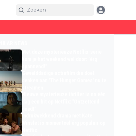
PULAR NEWS
Met deze mysterieuze Netflix-serie
kom je het weekend wel door: "érg
spannend!"
Gewelddadige actiefilm die doet
denken aan 'The Hunger Games' nu te
streamen
Nieuwe mysterieuze thriller is na één
dag een hit op Netflix: "Ontzettend
goed!"
Indrukwekkend drama met Kate
Winslet is momenteel érg populair op
Netflix