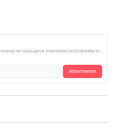
eviews en exclusieve interviews rechtstreeks in
Abonneren
Volgend artikel
'A Working Man' trailer: Jason
Statham redt ontvoerd meisje in
nieuwe explosieve actiefilm