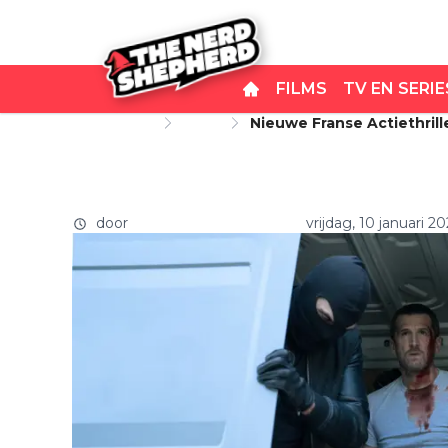
FILMS
TV EN SERIE
Startpagina
Films
Nieuwe Franse Actiethrill
Nieuwe Franse actiethrille
vandaag te zien op Netflix
door
THE NERD SHEPHERD
vrijdag, 10 januari 