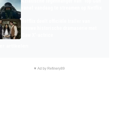
Aziatische tegenhanger van 'Top Gun'
vanaf vandaag te streamen op Netflix
Netflix deelt officiële trailer van
nieuwe historische dramaserie met
'Saw X'-actrice
r artikelen
▼ Ad by Refinery89