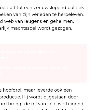
roeit uit tot een zenuwslopend politiek
eken van zijn verleden te herbeleven.
nd web van leugens en geheimen,
arlijk machtsspel wordt gezogen.
lm over een dodelijk virus
flix
 Nederlandse kijkers en verovert
0
de hoofdrol, maar leverde ook een
productie. Hij wordt bijgestaan door
ard brengt de rol van Léo overtuigend