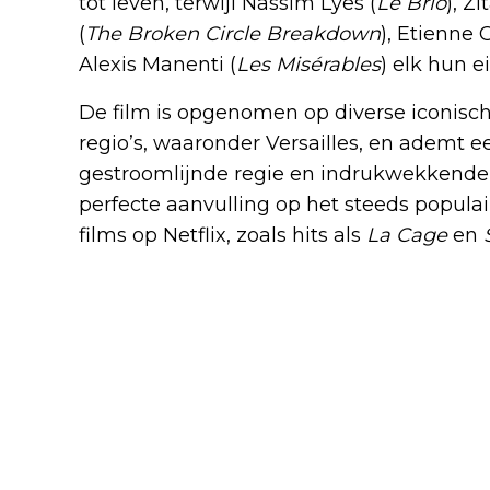
tot leven, terwijl Nassim Lyes (
Le Brio
), Zi
(
The Broken Circle Breakdown
), Etienne 
Alexis Manenti (
Les Misérables
) elk hun 
De film is opgenomen op diverse iconisch
regio’s, waaronder Versailles, en ademt ee
gestroomlijnde regie en indrukwekkende
perfecte aanvulling op het steeds popula
films op Netflix, zoals hits als
La Cage
en