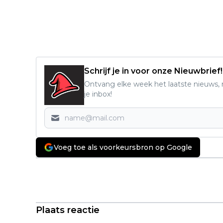
Schrijf je in voor onze Nieuwbrief!
Ontvang elke week het laatste nieuws, r
je inbox!
Voeg toe als voorkeursbron op Google
Vorig artikel
'IT: Welcome to Derry' krijgt
meerdere seizoenen die zich
afspelen in verschillende tijdperken
Plaats reactie