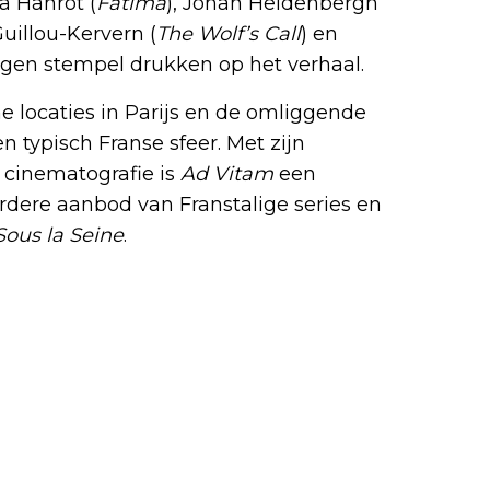
ta Hanrot (
Fatima
), Johan Heldenbergh
Guillou-Kervern (
The Wolf’s Call
) en
eigen stempel drukken op het verhaal.
e locaties in Parijs en de omliggende
n typisch Franse sfeer. Met zijn
 cinematografie is
Ad Vitam
een
irdere aanbod van Franstalige series en
Sous la Seine
.