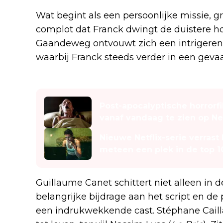
Wat begint als een persoonlijke missie, g
complot dat Franck dwingt de duistere ho
Gaandeweg ontvouwt zich een intrigere
waarbij Franck steeds verder in een geva
Lees ook
Post-apocalyptische horrorfi
vanaf vandaag te zien op Net
Nieuwe Netflix-serie verrast
meteen een plek in de top 1
Guillaume Canet schittert niet alleen in 
belangrijke bijdrage aan het script en de 
een indrukwekkende cast. Stéphane Caill