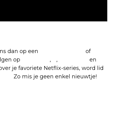
etflix-films en -series
 ons dan op een
(virtuele) koffie
of
olgen op
Facebook
,
X
,
Instagram
en
ver je favoriete Netflix-series, word lid
roep
.
Zo mis je geen enkel nieuwtje!