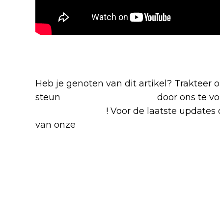
Blijf op de hoogte van jouw favoriete N
Heb je genoten van dit artikel? Trakteer
steun
The Nerd Shepherd
door ons te v
Google Nieuws
! Voor de laatste updates o
van onze
Alles over Netflix Facebook-g