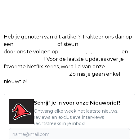
Blijf op de hoogte van jouw
favoriete Netflix-films en -series
Heb je genoten van dit artikel? Trakteer ons dan op
een
(virtuele) koffie
of steun
The Nerd Shepherd
door ons te volgen op
Facebook
,
X
,
Instagram
en
Google Nieuws
! Voor de laatste updates over je
favoriete Netflix-series, word lid van onze
Alles over
Netflix Facebook-groep.
Zo mis je geen enkel
nieuwtje!
Schrijf je in voor onze Nieuwbrief!
Ontvang elke week het laatste nieuws,
reviews en exclusieve interviews
rechtstreeks in je inbox!