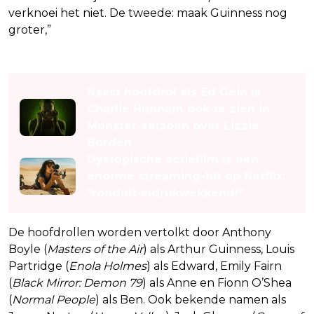
verknoei het niet. De tweede: maak Guinness nog
groter,”
aldus Knight.
Lees ook
Naast hoofdrol als Ed Gein is
Charlie Hunnam óók te zien in
Monster-seizoen over Lizzie
Borden
Dystopische actiefilm is een
enorme streaming-hit op Netflix:
"ronduit indrukwekkend!"
De hoofdrollen worden vertolkt door Anthony
Boyle (
Masters of the Air
) als Arthur Guinness, Louis
Partridge (
Enola Holmes
) als Edward, Emily Fairn
(
Black Mirror: Demon 79
) als Anne en Fionn O’Shea
(
Normal People
) als Ben. Ook bekende namen als