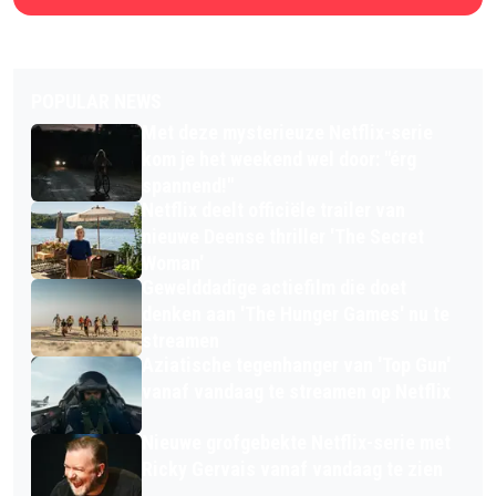
POPULAR NEWS
Met deze mysterieuze Netflix-serie
kom je het weekend wel door: "érg
spannend!"
Netflix deelt officiële trailer van
nieuwe Deense thriller 'The Secret
Woman'
Gewelddadige actiefilm die doet
denken aan 'The Hunger Games' nu te
streamen
Aziatische tegenhanger van 'Top Gun'
vanaf vandaag te streamen op Netflix
Nieuwe grofgebekte Netflix-serie met
Ricky Gervais vanaf vandaag te zien