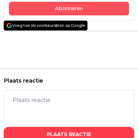
Abonneren
Voeg toe als voorkeursbron op Google
Vorig artikel
Volgend artikel
Naast hoofdrol als Ed
Nieuwe Nederlandse
Gein is Charlie
misdaadfilm 'Wraak'
Hunnam óók te zien
met Waldemar
in Monster-seizoen
Torenstra vanaf deze
over Lizzie Borden
week te zien
Plaats reactie
PLAATS REACTIE