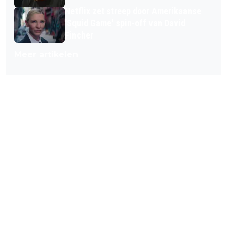
Netflix zet streep door Amerikaanse
'Squid Game' spin-off van David
Fincher
Meer artikelen