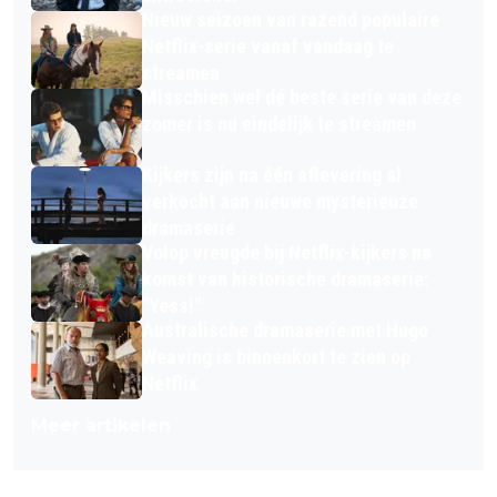
Nieuw seizoen van razend populaire
Netflix-serie vanaf vandaag te
streamen
Misschien wel dé beste serie van deze
zomer is nu eindelijk te streamen
Kijkers zijn na één aflevering al
verkocht aan nieuwe mysterieuze
dramaserie
Volop vreugde bij Netflix-kijkers na
komst van historische dramaserie:
"Yess!"
Australische dramaserie met Hugo
Weaving is binnenkort te zien op
Netflix
Meer artikelen