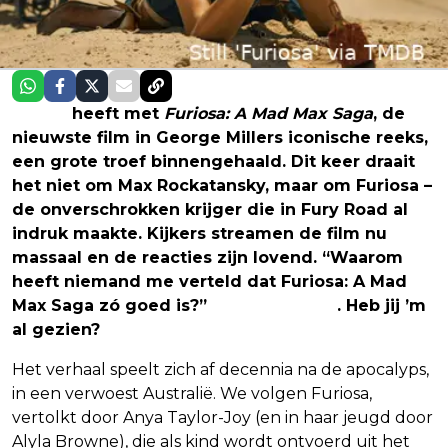
Netflix
heeft met
Furiosa: A Mad Max Saga
, de
nieuwste film in George Millers iconische reeks,
een grote troef binnengehaald. Dit keer draait
het niet om Max Rockatansky, maar om Furiosa –
de onverschrokken krijger die in Fury Road al
indruk maakte. Kijkers streamen de film nu
massaal en de reacties zijn lovend. “Waarom
heeft niemand me verteld dat Furiosa: A Mad
Max Saga zó goed is?”
klinkt het op X
. Heb jij ’m
al gezien?
Het verhaal speelt zich af decennia na de apocalyps,
in een verwoest Australië. We volgen Furiosa,
vertolkt door Anya Taylor-Joy (en in haar jeugd door
Alyla Browne), die als kind wordt ontvoerd uit het