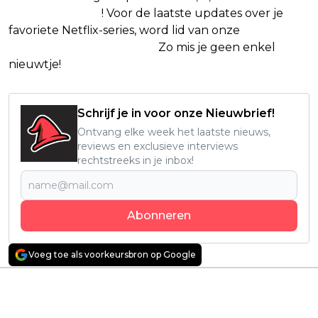
Google Nieuws
! Voor de laatste updates over je
favoriete Netflix-series, word lid van onze
Alles over
Netflix Facebook-groep.
Zo mis je geen enkel
nieuwtje!
Schrijf je in voor onze Nieuwbrief!
Ontvang elke week het laatste nieuws,
reviews en exclusieve interviews
rechtstreeks in je inbox!
Abonneren
Voeg toe als voorkeursbron op Google
Vorig artikel
Volgend artikel
Waargebeurde
Monsterfilm met
dramafilm met 'The X-
Kristen Stewart is een
files'-actrice Gillian
must-watch voor fans