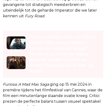
gevangene tot strategisch meesterbrein en
uiteindelijk tot de geharde Imperator die we later
kennen uit
Fury Road
.
Lees ook
Duistere Netflix-serie met 'Black
Mirror'-vibes verrast kijkers:
"greep me vanaf het begin!"
Vampiers, zombies én aliens:
Absurde cultfilm met 0% op
Rotten Tomatoes nu te zien op
Netflix
Furiosa: A Mad Max Saga
ging op 15 mei 2024 in
première tijdens het filmfestival van Cannes, waar de
film een minutenlange staande ovatie kreeg. Critici
prezen de perfecte balans tussen visueel spektakel