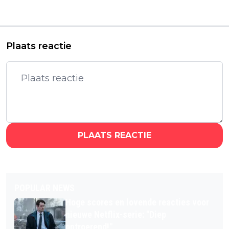
Anderson vanaf
van 'The Abyss':
vandaag te streamen
"verbluffend!"
Plaats reactie
PLAATS REACTIE
POPULAR NEWS
Hoge scores en lovende reacties voor
nieuwe Netflix-serie: "Diep
ontroerend!"