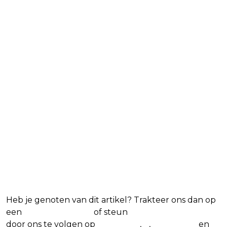
Blijf op de hoogte van jouw
favoriete Netflix-films en -
series
Heb je genoten van dit artikel? Trakteer ons dan op
een
(virtuele) koffie
of steun
The Nerd Shepherd
door ons te volgen op
Facebook
,
X
,
Instagram
en