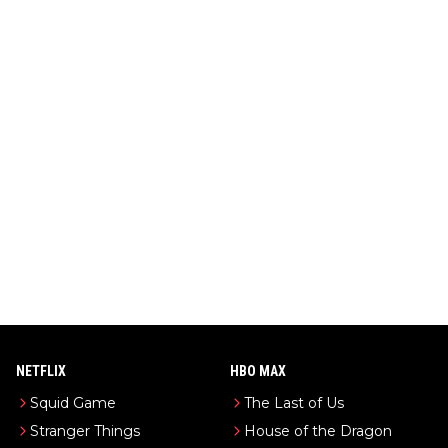
NETFLIX
HBO MAX
Squid Game
The Last of Us
Stranger Things
House of the Dragon