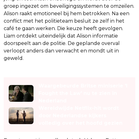
groep ingezet om beveiligingssystemen te omzeilen.
Alison raakt emotioneel bij hem betrokken. Na een
conflict met het politieteam besluit ze zelf in het
café te gaan werken. Die keuze heeft gevolgen.
Liam ontdekt uiteindelijk dat Alison informatie
doorspeelt aan de politie. De geplande overval
verloopt anders dan verwacht en mondt uit in
geweld.
Lees ook
Waargebeurde Britse miniserie 'I
Fought the Law' nu te zien in
Nederland
Wereldwijde Netflix-hit wordt
door Nederlandse kijkers
volledig over het hoofd gezien