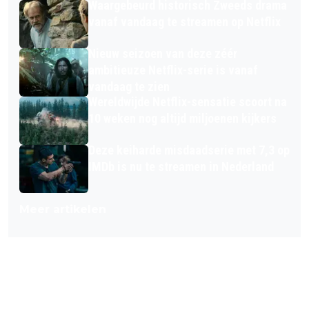
Waargebeurd historisch Zweeds drama
vanaf vandaag te streamen op Netflix
Nieuw seizoen van deze zéér
ambitieuze Netflix-serie is vanaf
vandaag te zien
Wereldwijde Netflix-sensatie scoort na
10 weken nog altijd miljoenen kijkers
Deze keiharde misdaadserie met 7,3 op
IMDb is nu te streamen in Nederland
Meer artikelen