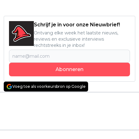
Schrijf je in voor onze Nieuwbrief!
Ontvang elke week het laatste nieuws,
reviews en exclusieve interviews
rechtstreeks in je inbox!
Abonneren
Voeg toe als voorkeursbron op Google
Vorig artikel
Volgend artikel
Deze Netflix-serie
Kijkers raken niet
weet hoe je een
uitgepraat over
dystopisch verhaal
nieuwe Netflix-serie:
écht overtuigend
"écht een aanrader!"
vertelt