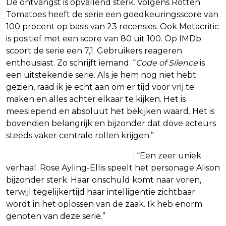
De ontvangst is opvallend sterk. Volgens Rotten
Tomatoes heeft de serie een goedkeuringsscore van
100 procent op basis van 23 recensies. Ook Metacritic
is positief met een score van 80 uit 100. Op IMDb
scoort de serie een 7,1. Gebruikers reageren
enthousiast. Zo schrijft iemand: “
Code of Silence
is
een uitstekende serie. Als je hem nog niet hebt
gezien, raad ik je echt aan om er tijd voor vrij te
maken en alles achter elkaar te kijken. Het is
meeslepend en absoluut het bekijken waard. Het is
bovendien belangrijk en bijzonder dat dove acteurs
steeds vaker centrale rollen krijgen.”
Een ander voegt daaraan toe
: “Een zeer uniek
verhaal. Rose Ayling-Ellis speelt het personage Alison
bijzonder sterk. Haar onschuld komt naar voren,
terwijl tegelijkertijd haar intelligentie zichtbaar
wordt in het oplossen van de zaak. Ik heb enorm
genoten van deze serie.”