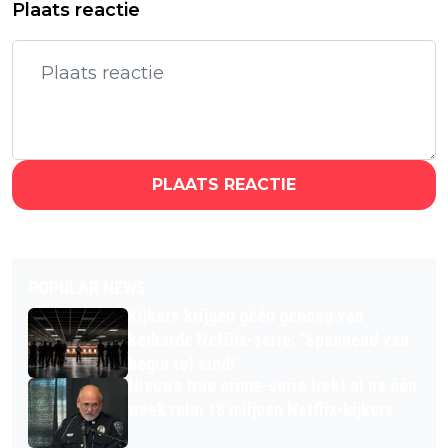
Plaats reactie
PLAATS REACTIE
POPULAR NEWS
Kijkers krijgen géén genoeg van
keiharde Netflix-serie: "Spannend van
begin tot eind!"
Nieuwe true crime-serie trekt al na één
week ruim 18 miljoen Netflix-kijkers