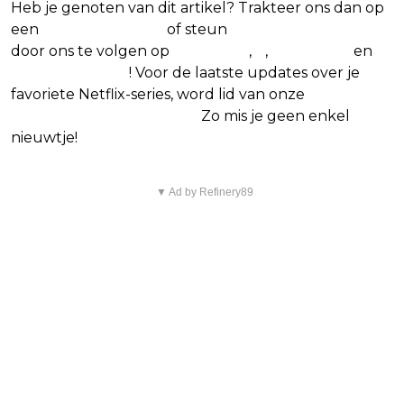
Heb je genoten van dit artikel? Trakteer ons dan op
een
(virtuele) koffie
of steun
The Nerd Shepherd
door ons te volgen op
Facebook
,
X
,
Instagram
en
Google Nieuws
! Voor de laatste updates over je
favoriete Netflix-series, word lid van onze
Alles over
Netflix Facebook-groep.
Zo mis je geen enkel
nieuwtje!
▼ Ad by Refinery89