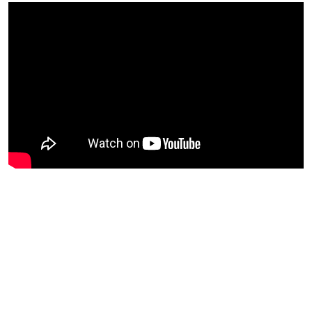
Blijf op de hoogte van jouw
favoriete Netflix-films en -
series